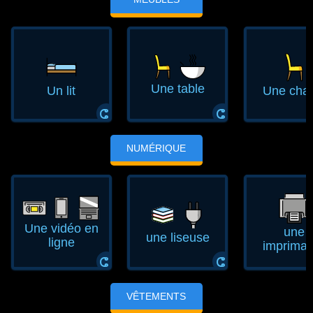
Une table
Un lit
Une chai
ⵛ
ⵛ
NUMÉRIQUE
Une vidéo en
une
une liseuse
ligne
impriman
ⵛ
ⵛ
VÊTEMENTS