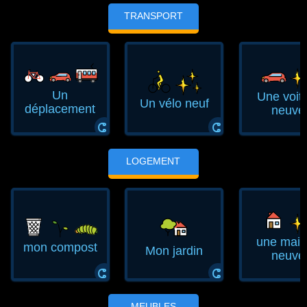
TRANSPORT
Un
Une voit
Un vélo neuf
déplacement
neuve
ⵛ
ⵛ
LOGEMENT
une mai
mon compost
Mon jardin
neuve
ⵛ
ⵛ
MEUBLES