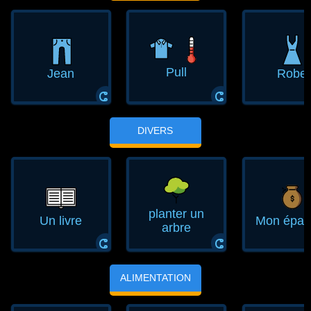
Pull
Jean
Robe
ⵛ
ⵛ
DIVERS
planter un
Un livre
Mon épar
arbre
ⵛ
ⵛ
ALIMENTATION