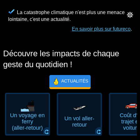
La catastrophe climatique n'est plus une menace
lointaine, c'est une actualité.
En savoir plus sur futureco
.
Découvre les impacts de chaque
geste du quotidien !
ACTUALITÉS
Un voyage en
Coût d'
Un vol aller-
ferry
trajet e
retour
(aller‑retour)
voiture
ⵛ
ⵛ