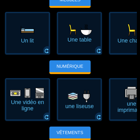
Une table
Un lit
Une chai
ⵛ
ⵛ
NUMÉRIQUE
Une vidéo en
une
une liseuse
ligne
impriman
ⵛ
ⵛ
VÊTEMENTS