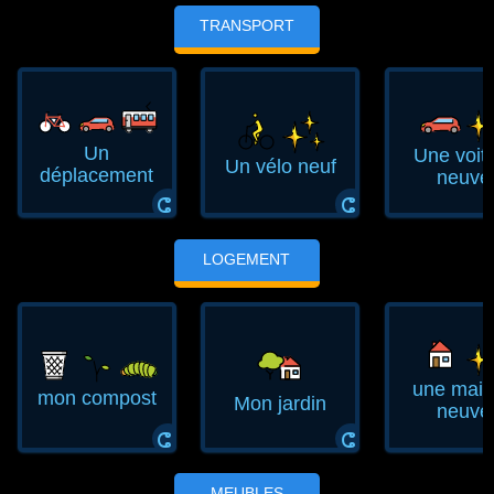
TRANSPORT
Un
Une voit
Un vélo neuf
déplacement
neuve
ⵛ
ⵛ
LOGEMENT
une mai
mon compost
Mon jardin
neuve
ⵛ
ⵛ
MEUBLES