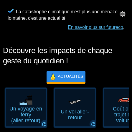
La catastrophe climatique n'est plus une menace
lointaine, c'est une actualité.
En savoir plus sur futureco
.
Découvre les impacts de chaque
geste du quotidien !
ACTUALITÉS
Un voyage en
Coût d'
Un vol aller-
ferry
trajet e
retour
(aller‑retour)
voiture
ⵛ
ⵛ