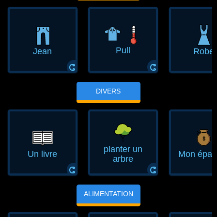
Pull
Jean
Robe
ⵛ
ⵛ
DIVERS
planter un
Un livre
Mon épar
arbre
ⵛ
ⵛ
ALIMENTATION