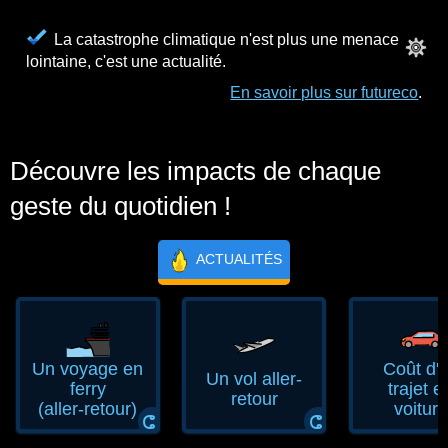
La catastrophe climatique n'est plus une menace
lointaine, c'est une actualité.
En savoir plus sur futureco
.
Découvre les impacts de chaque
geste du quotidien !
ACTUALITÉS
Un voyage en
Coût d'
Un vol aller-
ferry
trajet e
retour
(aller‑retour)
voiture
ⵛ
ⵛ