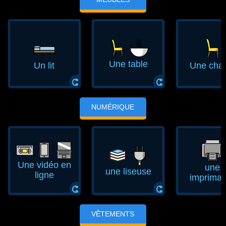
Une table
Un lit
Une chai
ⵛ
ⵛ
NUMÉRIQUE
Une vidéo en
une
une liseuse
ligne
impriman
ⵛ
ⵛ
VÊTEMENTS