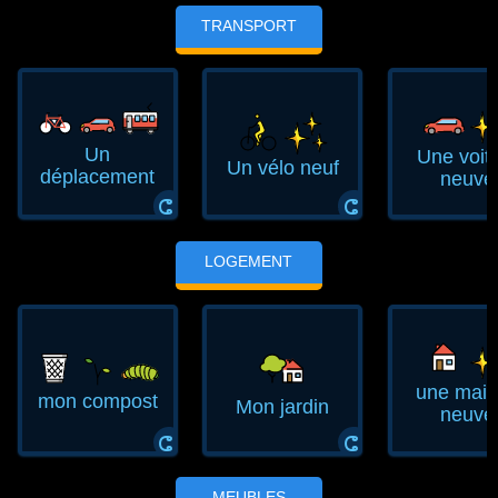
TRANSPORT
Un
Une voit
Un vélo neuf
déplacement
neuve
ⵛ
ⵛ
LOGEMENT
une mai
mon compost
Mon jardin
neuve
ⵛ
ⵛ
MEUBLES