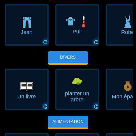
Pull
Jean
Robe
ⵛ
ⵛ
DIVERS
planter un
Un livre
Mon épar
arbre
ⵛ
ⵛ
ALIMENTATION