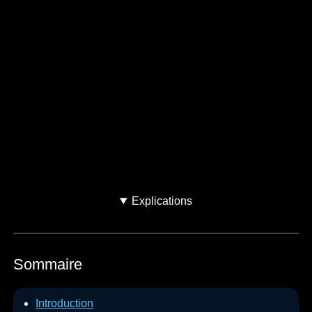
Avez-vous acheté votre
voiture d'occasion ?
Oui
Non
Je ne sais pas
Explications
Sommaire
Introduction