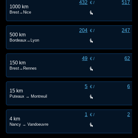
432
517
€ /
€ /
1000 km
Brest→Nice
204
247
€ /
€ /
500 km
Bordeaux→Lyon
49
62
€ /
€ /
150 km
Brest→Rennes
5
6
€ /
€ /
15 km
Puteaux → Montreuil
1
2
€ /
€ /
4 km
Nancy → Vandoeuvre