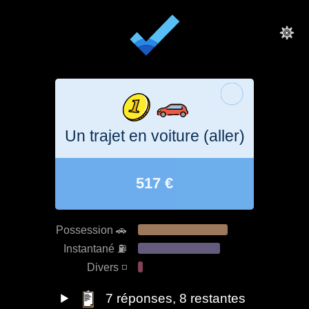
Un trajet en voiture (aller)
517 €
Possession 🚗
Instantané ⛽️
Divers ◽️
7
réponses
, 8 restantes