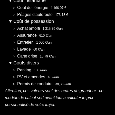
Coût instantané
Coût de l'énergie
1 166,07 €
Péages d'autoroute
173,13 €
Coût de possession
Achat amorti
1 315,79 €/an
Assurance
610 €/an
Entretien
1 000 €/an
Lavage
60 €/an
Carte grise
15,79 €/an
Coûts divers
Parking
100 €/an
PV et amendes
46 €/an
Permis de conduire
38,38 €/an
Attention, ces valeurs sont des ordres de grandeur : ce
modèle de calcul sert avant tout à calculer le prix
personnalisé de votre trajet
.