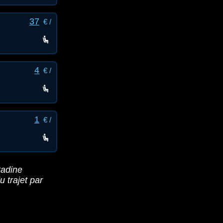
37
€ /
4
€ /
1
€ /
tadine
du trajet par