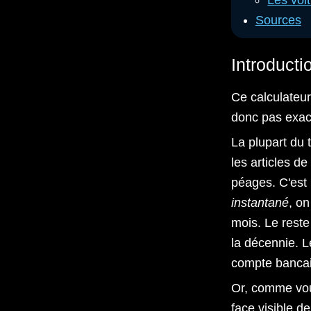
Les voit
Sources
Introducti
Ce calculateur
donc pas exact
La plupart du 
les articles d
péages. C'est 
instantané
, on
mois. Le reste
la décennie. L
compte bancai
Or, comme vous
face visible d