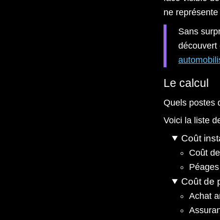
ne représente q
Sans surpri
découvert
automobili
Le calcul
Quels postes 
Voici la liste
Coût ins
Coût de
Péages 
Coût de 
Achat a
Assura