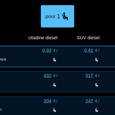
1
pour
citadine diesel
SUV diesel
0,33
0,41
€ /
€ /
ence
432
517
€ /
€ /
204
247
€ /
€ /
n