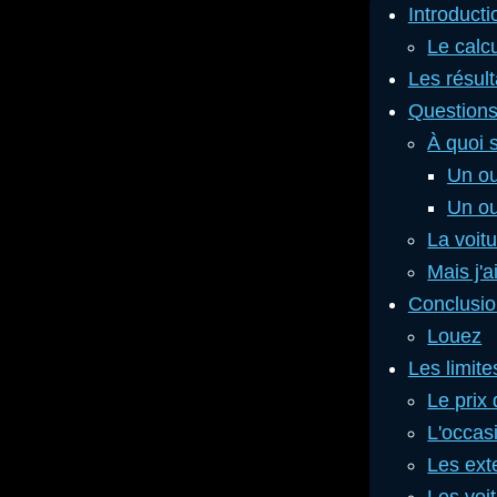
Introducti
Le calc
Les résult
Questions
À quoi s
Un ou
Un out
La voitu
Mais j'a
Conclusion
Louez
Les limite
Le prix 
L'occas
Les ext