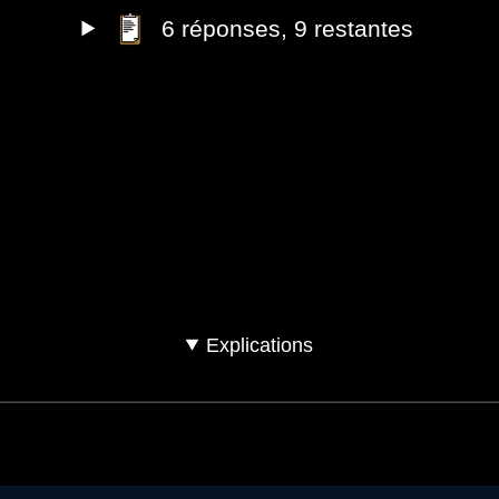
6
réponses
, 9 restantes
 acheté votre voiture d'occasion ?
Oui
Explications