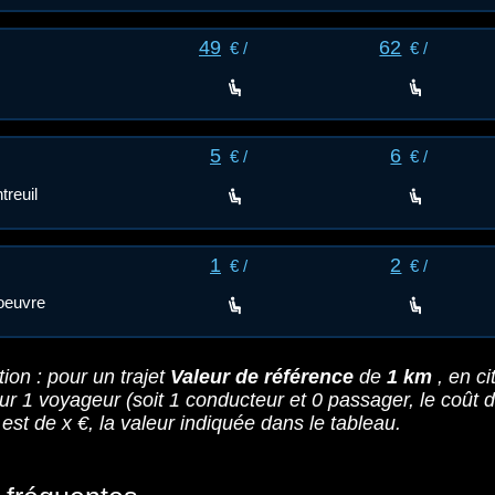
49
62
€ /
€ /
5
6
€ /
€ /
reuil
1
2
€ /
€ /
oeuvre
tion : pour un trajet
Valeur de référence
de
1 km
, en ci
our
1
voyageur
(soit 1 conducteur et
0
passager
, le coût 
est de x €, la valeur indiquée dans le tableau.