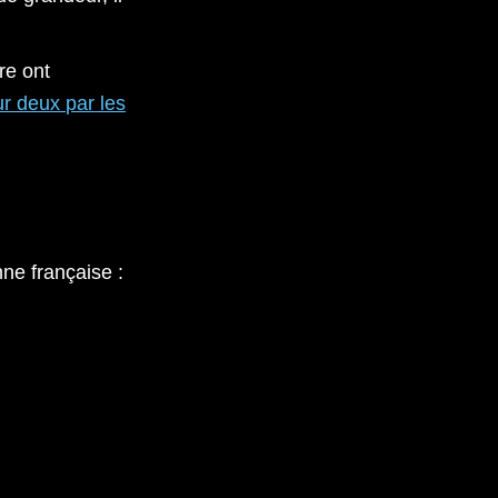
re ont
ur deux par les
nne française :