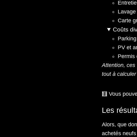
Entreti
Lavage
Carte g
Coûts di
Parking
PV et 
Permis 
Attention, ces
tout à calculer
🧮 Vous pouvez
Les résult
Alors, que don
achetés neufs