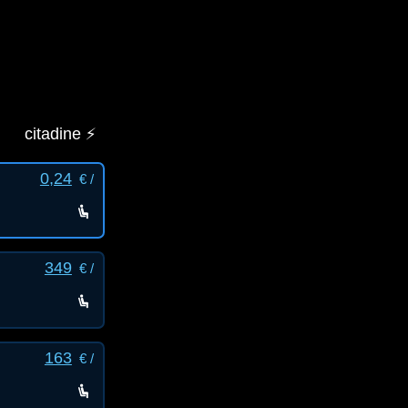
citadine ⚡️
0,24
€ /
349
€ /
163
€ /