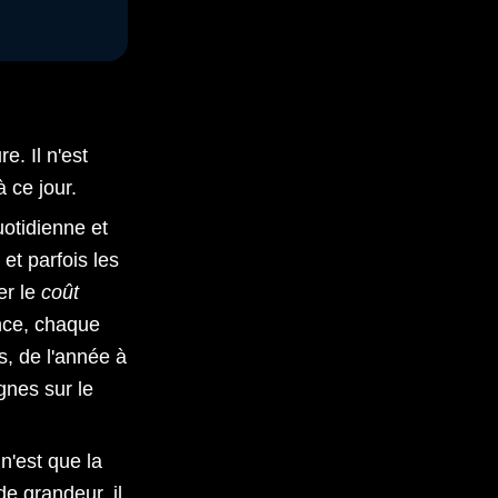
e. Il n'est
 ce jour.
uotidienne et
et parfois les
er le
coût
ence, chaque
, de l'année à
gnes sur le
n'est que la
e grandeur, il