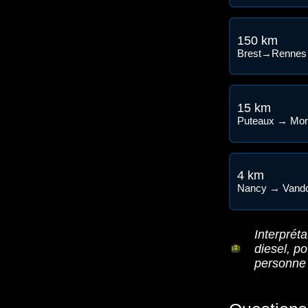
150 km
Brest→Rennes
15 km
Puteaux → Mont
4 km
Nancy → Vand
Interpréta
diesel, p
personne 