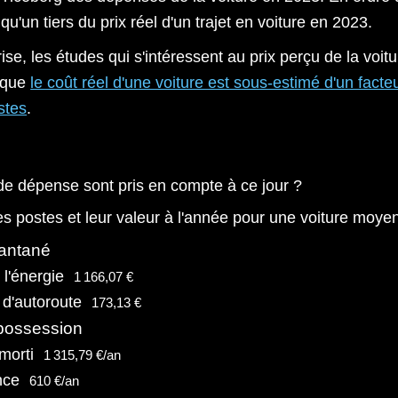
u'un tiers du prix réel d'un trajet en voiture en 2023.
se, les études qui s'intéressent au prix perçu de la voitu
 que
le coût réel d'une voiture est sous-estimé d'un facte
stes
.
de dépense sont pris en compte à ce jour ?
 des postes et leur valeur à l'année pour une voiture moye
tantané
 l'énergie
1 166,07 €
d'autoroute
173,13 €
possession
morti
1 315,79 €/an
nce
610 €/an