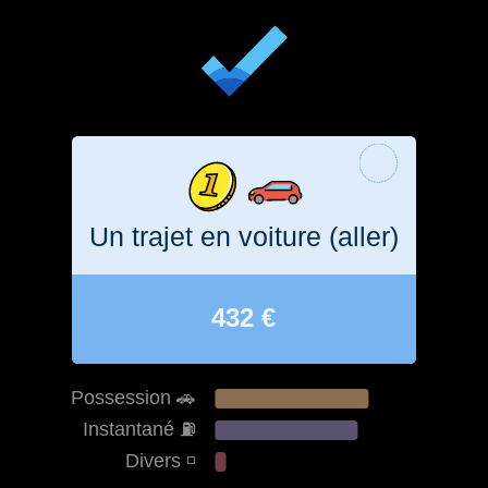
Un trajet en voiture (aller)
432 €
Possession 🚗
Instantané ⛽️
Divers ◽️