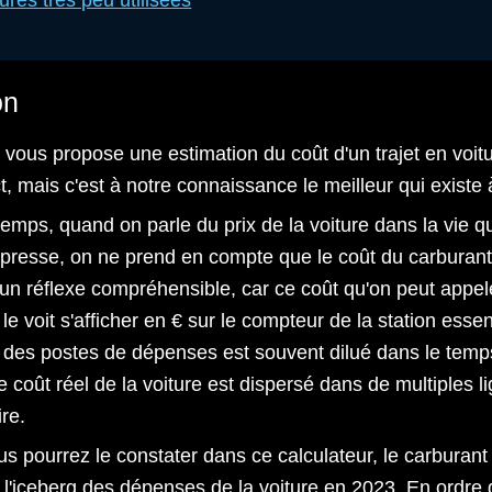
ures très peu utilisées
on
 vous propose une estimation du coût d'un trajet en voitur
, mais c'est à notre connaissance le meilleur qui existe à
temps, quand on parle du prix de la voiture dans la vie q
e presse, on ne prend en compte que le coût du carburant 
un réflexe compréhensible, car ce coût qu'on peut appel
 le voit s'afficher en € sur le compteur de la station ess
 des postes de dépenses est souvent dilué dans le temps
e coût réel de la voiture est dispersé dans de multiples li
re.
 pourrez le constater dans ce calculateur, le carburant 
e l'iceberg des dépenses de la voiture en 2023. En ordre d