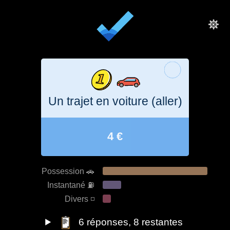
Un trajet en voiture (aller)
4 €
Possession 🚗
Instantané ⛽️
Divers ◽️
6
réponses
, 8 restantes