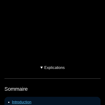
Avez-vous acheté votre
voiture d'occasion ?
Oui
Non
Je ne sais pas
Explications
Sommaire
Introduction