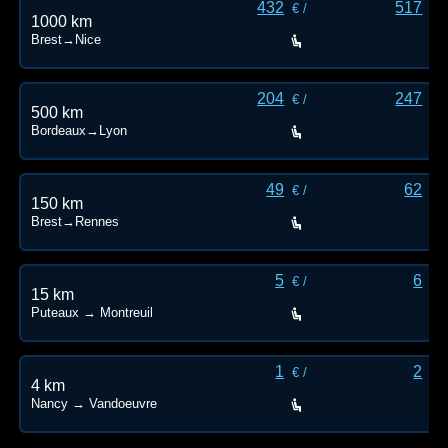
432
517
€ /
€ /
1000 km
Brest→Nice
204
247
€ /
€ /
500 km
Bordeaux→Lyon
49
62
€ /
€ /
150 km
Brest→Rennes
5
6
€ /
€ /
15 km
Puteaux → Montreuil
1
2
€ /
€ /
4 km
Nancy → Vandoeuvre