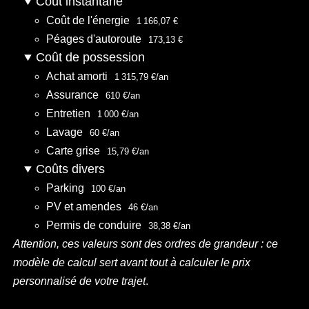
Coût instantané
Coût de l'énergie
1 166,07 €
Péages d'autoroute
173,13 €
Coût de possession
Achat amorti
1 315,79 €/an
Assurance
610 €/an
Entretien
1 000 €/an
Lavage
60 €/an
Carte grise
15,79 €/an
Coûts divers
Parking
100 €/an
PV et amendes
46 €/an
Permis de conduire
38,38 €/an
Attention, ces valeurs sont des ordres de grandeur : ce
modèle de calcul sert avant tout à calculer le prix
personnalisé de votre trajet
.