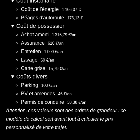
Coût instantané
Coût de l'énergie
1 166,07 €
Péages d'autoroute
173,13 €
Coût de possession
Achat amorti
1 315,79 €/an
Assurance
610 €/an
Entretien
1 000 €/an
Lavage
60 €/an
Carte grise
15,79 €/an
Coûts divers
Parking
100 €/an
PV et amendes
46 €/an
Permis de conduire
38,38 €/an
Attention, ces valeurs sont des ordres de grandeur : ce
modèle de calcul sert avant tout à calculer le prix
personnalisé de votre trajet
.