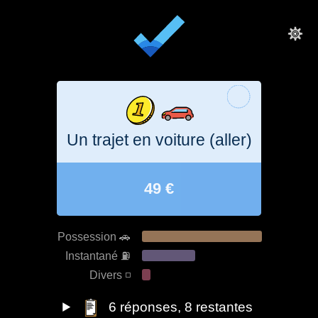
Un trajet en voiture (aller)
49 €
Possession 🚗
Instantané ⛽️
Divers ◽️
6
réponses
, 8 restantes