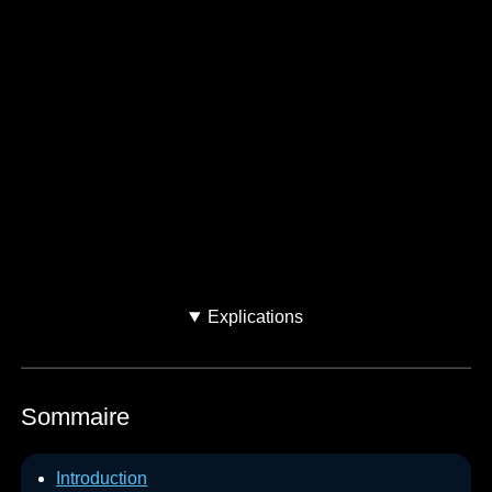
Avez-vous acheté votre
voiture d'occasion ?
Oui
Non
Je ne sais pas
Explications
Sommaire
Introduction