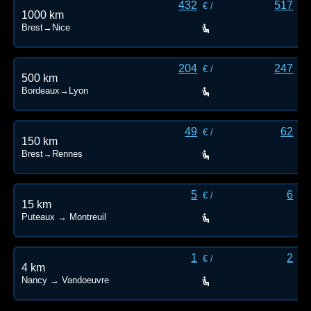
432
517
€ /
€ /
1000 km
Brest→Nice
204
247
€ /
€ /
500 km
Bordeaux→Lyon
49
62
€ /
€ /
150 km
Brest→Rennes
5
6
€ /
€ /
15 km
Puteaux → Montreuil
1
2
€ /
€ /
4 km
Nancy → Vandoeuvre