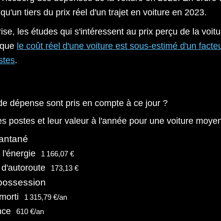
u'un tiers du prix réel d'un trajet en voiture en 2023.
se, les études qui s'intéressent au prix perçu de la voitu
 que
le coût réel d'une voiture est sous-estimé d'un facte
stes
.
de dépense sont pris en compte à ce jour ?
 des postes et leur valeur à l'année pour une voiture moye
tantané
 l'énergie
1 166,07 €
d'autoroute
173,13 €
possession
morti
1 315,79 €/an
nce
610 €/an