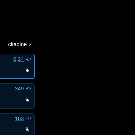
citadine ⚡️
0,24
€ /
349
€ /
163
€ /