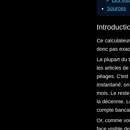
Les voit
Sources
Introducti
Ce calculateur
donc pas exact
La plupart du 
les articles d
péages. C'est 
instantané
, on
mois. Le reste
la décennie. L
compte bancai
Or, comme vous
face visible d