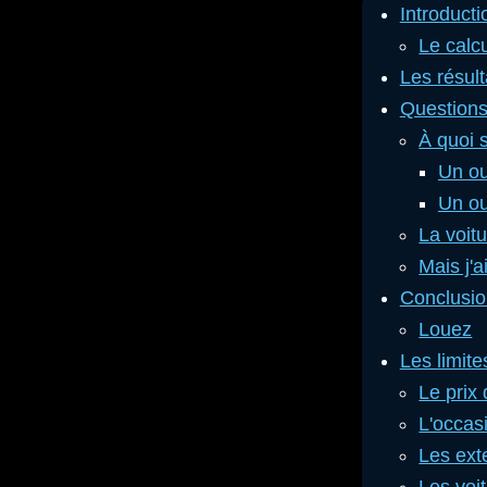
Introducti
Le calc
Les résult
Questions
À quoi s
Un ou
Un out
La voitu
Mais j'a
Conclusion
Louez
Les limite
Le prix 
L'occas
Les ext