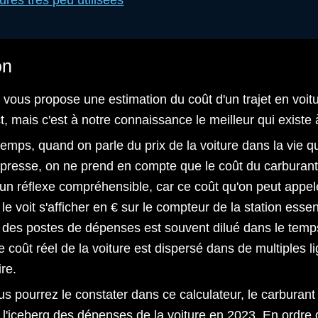
ures très peu utilisées
on
 vous propose une estimation du coût d'un trajet en voitur
, mais c'est à notre connaissance le meilleur qui existe à
temps, quand on parle du prix de la voiture dans la vie q
e presse, on ne prend en compte que le coût du carburant 
un réflexe compréhensible, car ce coût qu'on peut appel
 le voit s'afficher en € sur le compteur de la station ess
 des postes de dépenses est souvent dilué dans le temps
e coût réel de la voiture est dispersé dans de multiples li
re.
 pourrez le constater dans ce calculateur, le carburant 
e l'iceberg des dépenses de la voiture en 2023. En ordre d