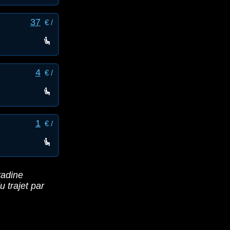
37
€ /
4
€ /
1
€ /
tadine
du trajet par