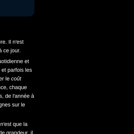
e. Il n'est
 ce jour.
uotidienne et
et parfois les
er le
coût
ence, chaque
, de l'année à
gnes sur le
n'est que la
e grandeur, il