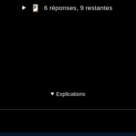
6
réponses
, 9 restantes
 acheté votre voiture d'occasion ?
Oui
Explications