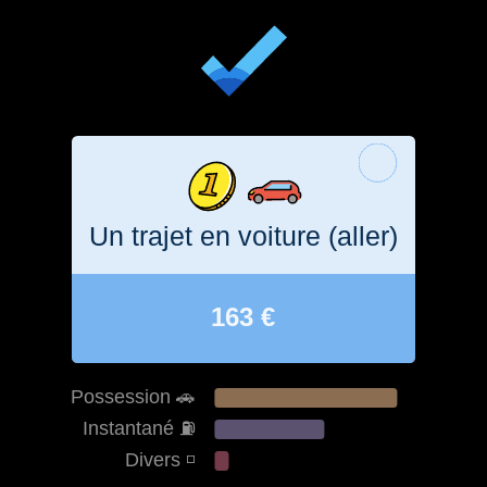
Un trajet en voiture (aller)
163 €
Possession 🚗
Instantané ⛽️
Divers ◽️