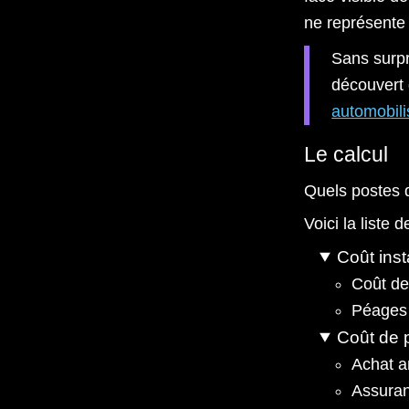
ne représente q
Sans surpri
découvert
automobili
Le calcul
Quels postes 
Voici la liste
Coût ins
Coût de
Péages 
Coût de 
Achat a
Assura