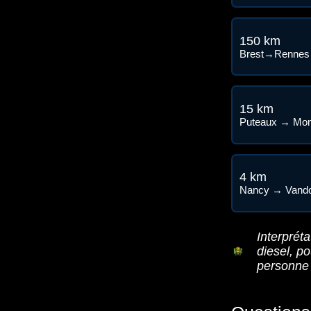
150 km
Brest→Rennes
15 km
Puteaux → Mont
4 km
Nancy → Vand
Interpréta
diesel, p
personne 