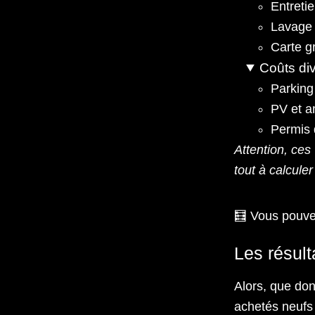
Entreti
Lavage
Carte g
Coûts di
Parking
PV et 
Permis 
Attention, ces
tout à calculer
🧮 Vous pouvez
Les résult
Alors, que don
achetés neufs