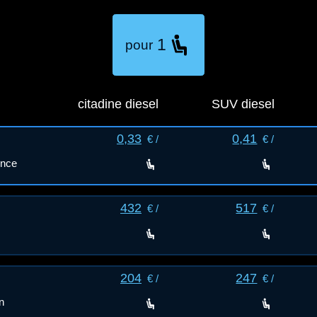
1
pour
citadine diesel
SUV diesel
0,33
0,41
€ /
€ /
ence
432
517
€ /
€ /
204
247
€ /
€ /
n