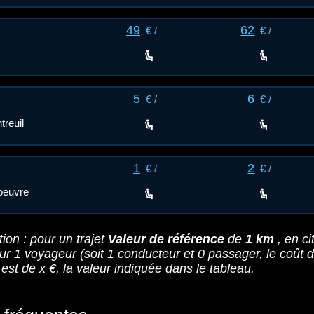
49
62
€ /
€ /
5
6
€ /
€ /
reuil
1
2
€ /
€ /
oeuvre
tion : pour un trajet
Valeur de référence
de
1 km
, en ci
our
1
voyageur
(soit 1 conducteur et
0
passager
, le coût 
est de x €, la valeur indiquée dans le tableau.