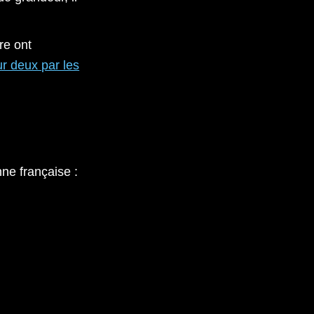
re ont
ur deux par les
nne française :