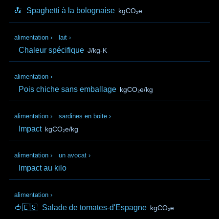
🍝
Spaghetti à la bolognaise
kgCO₂e
alimentation
›
lait
›
Chaleur spécifique
J/kg-K
alimentation
›
Pois chiche sans emballage
kgCO₂e/kg
alimentation
›
sardines en boite
›
Impact
kgCO₂e/kg
alimentation
›
un avocat
›
Impact au kilo
alimentation
›
🍅🇪🇸
Salade de tomates-d'Espagne
kgCO₂e