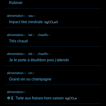
Robinet
alimentation
›
eau
›
Impact litre minérale
kgCO₂e/l
alimentation
›
lait
›
chauffe
›
Très chaud
alimentation
›
lait
›
chauffe
›
Je le porte à ébullition puis j'attends
alimentation
›
vin
›
Grand vin ou champagne
alimentation
›
🍓⏳
Tarte aux fraises-hors saison
kgCO₂e