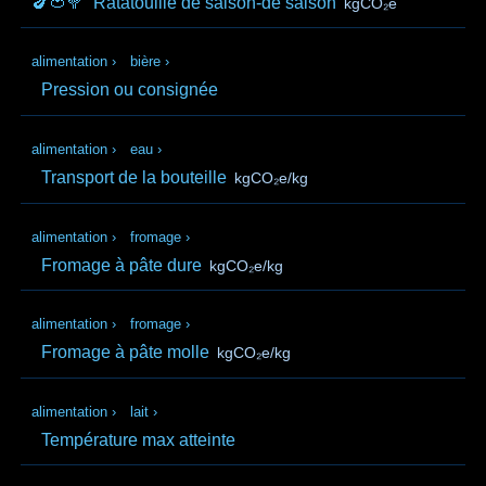
🍆🍅🥦
Ratatouille de saison-de saison
kgCO₂e
alimentation
›
bière
›
Pression ou consignée
alimentation
›
eau
›
Transport de la bouteille
kgCO₂e/kg
alimentation
›
fromage
›
Fromage à pâte dure
kgCO₂e/kg
alimentation
›
fromage
›
Fromage à pâte molle
kgCO₂e/kg
alimentation
›
lait
›
Température max atteinte