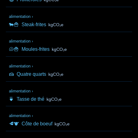
alimentation
›
🐄🍟
Steak-frites
kgCO₂e
alimentation
›
🐚🍟
Moules-frites
kgCO₂e
alimentation
›
🍰
Quatre quarts
kgCO₂e
alimentation
›
🍵
Tasse de thé
kgCO₂e
alimentation
›
🥩🐮
Côte de boeuf
kgCO₂e