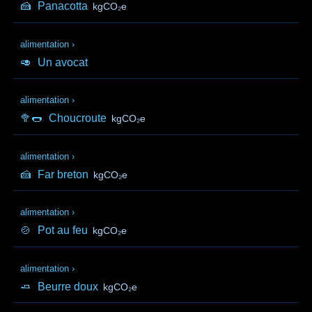
🍰
Panacotta
kgCO₂e
alimentation
›
🥑
Un avocat
alimentation
›
🥦🌭
Choucroute
kgCO₂e
alimentation
›
🍰
Far breton
kgCO₂e
alimentation
›
🍲
Pot au feu
kgCO₂e
alimentation
›
🧈
Beurre doux
kgCO₂e