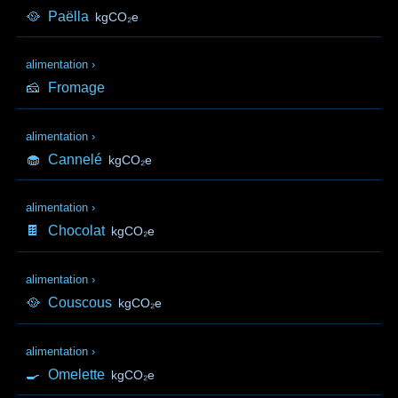
🥘
Paëlla
kgCO₂e
alimentation
›
🧀
Fromage
alimentation
›
🧁
Cannelé
kgCO₂e
alimentation
›
🍫
Chocolat
kgCO₂e
alimentation
›
🥘
Couscous
kgCO₂e
alimentation
›
🍳
Omelette
kgCO₂e