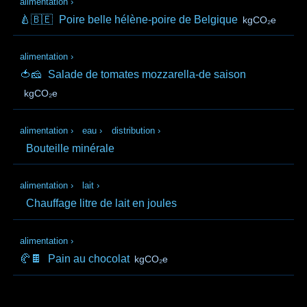
alimentation
›
🍐🇧🇪
Poire belle hélène-poire de Belgique
kgCO₂e
alimentation
›
🍅🧀
Salade de tomates mozzarella-de saison
kgCO₂e
alimentation
›
eau
›
distribution
›
Bouteille minérale
alimentation
›
lait
›
Chauffage litre de lait en joules
alimentation
›
🥐🍫
Pain au chocolat
kgCO₂e