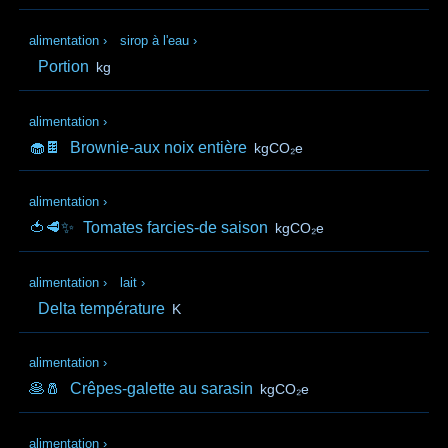
alimentation
›
sirop à l'eau
›
Portion
kg
alimentation
›
🧁🍫
Brownie-aux noix entière
kgCO₂e
alimentation
›
🍅🥩✨
Tomates farcies-de saison
kgCO₂e
alimentation
›
lait
›
Delta température
K
alimentation
›
🥞🧂
Crêpes-galette au sarasin
kgCO₂e
alimentation
›