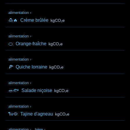
alimentation
›
🍮🔥
Crème brûlée
kgCO₂e
alimentation
›
🍊
Orange-fraîche
kgCO₂e
alimentation
›
🍕
Quiche lorraine
kgCO₂e
alimentation
›
🥗🐟
Salade niçoise
kgCO₂e
alimentation
›
🐑🥘
Tajine d'agneau
kgCO₂e
alimentation
›
bière
›