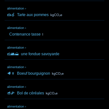
alimentation
›
🍰🍏
Tarte aux pommes
kgCO₂e
alimentation
›
Contenance tasse
l
alimentation
›
🧀👥🗻
une fondue savoyarde
alimentation
›
🥩🍷
Boeuf bourguignon
kgCO₂e
alimentation
›
🥣🌽
Bol de céréales
kgCO₂e
alimentation
›