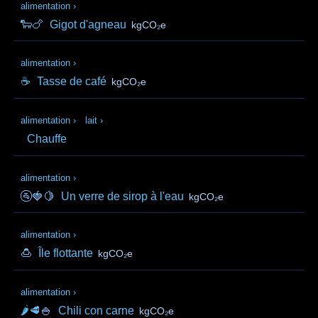
alimentation
›
🐑🍗
Gigot d'agneau
kgCO₂e
alimentation
›
☕
Tasse de café
kgCO₂e
alimentation
›
lait
›
Chauffe
alimentation
›
🚰🍓🍋
Un verre de sirop à l'eau
kgCO₂e
alimentation
›
🍮
Île flottante
kgCO₂e
alimentation
›
🌶️🥩🍚
Chili con carne
kgCO₂e