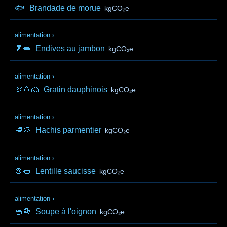
🐟
Brandade de morue
kgCO₂e
alimentation
›
🥬🐖
Endives au jambon
kgCO₂e
alimentation
›
🥔🥚🧀
Gratin dauphinois
kgCO₂e
alimentation
›
🥩🥔
Hachis parmentier
kgCO₂e
alimentation
›
🍲🌭
Lentille saucisse
kgCO₂e
alimentation
›
🥣🧅
Soupe à l'oignon
kgCO₂e