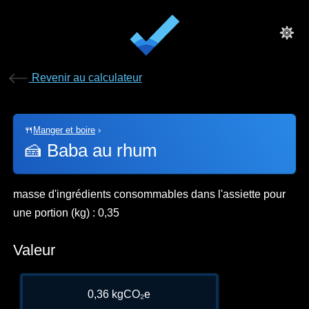
Revenir au calculateur
🍴
Manger et boire
›
🍰
Baba au rhum
masse d'ingrédients consommables dans l'assiette pour
une portion (kg) : 0,35
Valeur
0,36 kgCO₂e