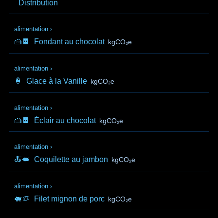
Distribution
alimentation
›
🍰🍫
Fondant au chocolat
kgCO₂e
alimentation
›
🍦
Glace à la Vanille
kgCO₂e
alimentation
›
🍰🍫
Éclair au chocolat
kgCO₂e
alimentation
›
🍝🐖
Coquilette au jambon
kgCO₂e
alimentation
›
🐖🥔
Filet mignon de porc
kgCO₂e