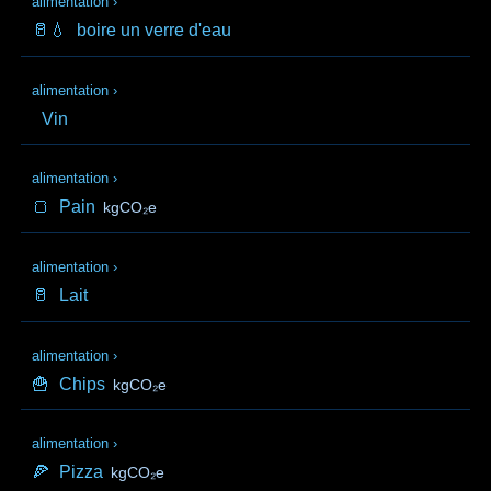
alimentation
›
🥛💧
boire un verre d'eau
alimentation
›
Vin
alimentation
›
🍞
Pain
kgCO₂e
alimentation
›
🥛
Lait
alimentation
›
🍟
Chips
kgCO₂e
alimentation
›
🍕
Pizza
kgCO₂e