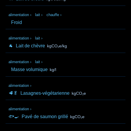
alimentation
›
lait
›
chauffe
›
Froid
alimentation
›
lait
›
🐐
Lait de chèvre
kgCO₂e/kg
alimentation
›
lait
›
Masse volumique
kg/l
alimentation
›
🥩🥬
Lasagnes-végétarienne
kgCO₂e
alimentation
›
🐟🍳
Pavé de saumon grillé
kgCO₂e