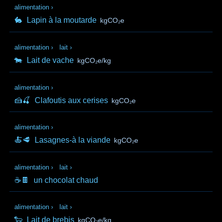
alimentation
›
🐇
Lapin à la moutarde
kgCO₂e
alimentation
›
lait
›
🐄
Lait de vache
kgCO₂e/kg
alimentation
›
🍰🍒
Clafoutis aux cerises
kgCO₂e
alimentation
›
🍝🥩
Lasagnes-à la viande
kgCO₂e
alimentation
›
lait
›
☕🍫
un chocolat chaud
alimentation
›
lait
›
🐑
Lait de brebis
kgCO₂e/kg