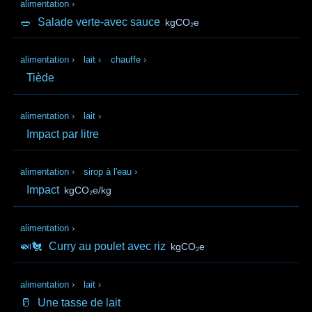
alimentation
›
🥗
Salade verte-avec sauce
kgCO₂e
alimentation
›
lait
›
chauffe
›
Tiède
alimentation
›
lait
›
Impact par litre
alimentation
›
sirop à l'eau
›
Impact
kgCO₂e/kg
alimentation
›
🍛🐔
Curry au poulet avec riz
kgCO₂e
alimentation
›
lait
›
🥛
Une tasse de lait