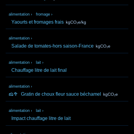
alimentation
›
fromage
›
Yaourts et fromages frais
kgCO₂e/kg
alimentation
›
Salade de tomates-hors saison-France
kgCO₂e
alimentation
›
lait
›
Chauffage litre de lait final
alimentation
›
🧀🥦
Gratin de choux fleur sauce béchamel
kgCO₂e
alimentation
›
lait
›
Impact chauffage litre de lait