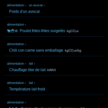
alimentation
›
un avocat
›
Poids d'un avocat
alimentation
›
🐔🍟❄️
Poulet frites-frites surgelés
kgCO₂e
alimentation
›
Chili con carne sans emballage
kgCO₂e/kg
alimentation
›
lait
›
Chauffage litre de lait
kWh/l
alimentation
›
lait
›
Température lait froid
alimentation
›