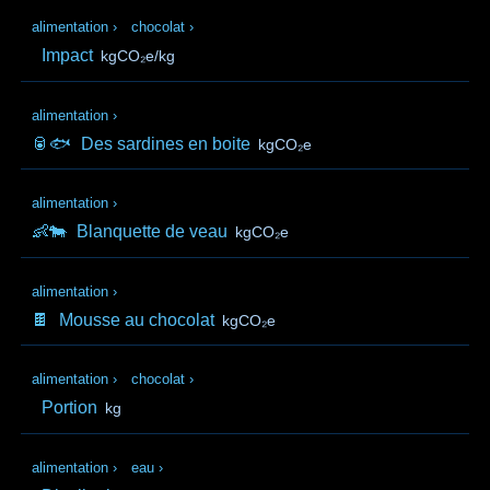
alimentation
›
chocolat
›
Impact
kgCO₂e/kg
alimentation
›
🥫🐟
Des sardines en boite
kgCO₂e
alimentation
›
👶🐄
Blanquette de veau
kgCO₂e
alimentation
›
🍫
Mousse au chocolat
kgCO₂e
alimentation
›
chocolat
›
Portion
kg
alimentation
›
eau
›