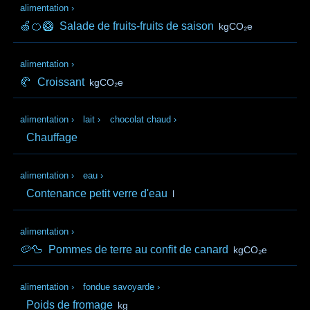
alimentation
›
🍏🍊🥝
Salade de fruits-fruits de saison
kgCO₂e
alimentation
›
🥐
Croissant
kgCO₂e
alimentation
›
lait
›
chocolat chaud
›
Chauffage
alimentation
›
eau
›
Contenance petit verre d'eau
l
alimentation
›
🥔🦆
Pommes de terre au confit de canard
kgCO₂e
alimentation
›
fondue savoyarde
›
Poids de fromage
kg