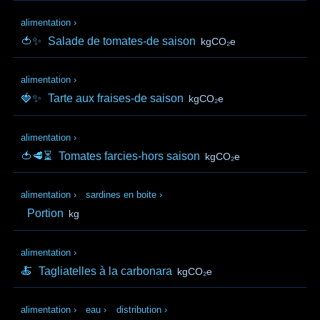
alimentation
›
🍅✨
Salade de tomates-de saison
kgCO₂e
alimentation
›
🍓✨
Tarte aux fraises-de saison
kgCO₂e
alimentation
›
🍅🥩⏳
Tomates farcies-hors saison
kgCO₂e
alimentation
›
sardines en boite
›
Portion
kg
alimentation
›
🍝
Tagliatelles à la carbonara
kgCO₂e
alimentation
›
eau
›
distribution
›