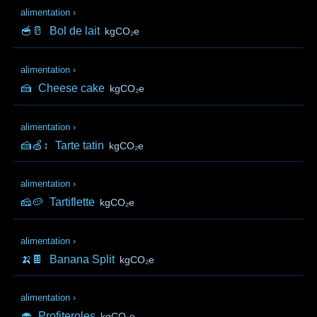
alimentation
›
🥣🥛
Bol de lait
kgCO₂e
alimentation
›
🍰
Cheese cake
kgCO₂e
alimentation
›
🍰🍏↕️
Tarte tatin
kgCO₂e
alimentation
›
🧀🥔
Tartiflette
kgCO₂e
alimentation
›
🍌🍫
Banana Split
kgCO₂e
alimentation
›
🧁
Profiteroles
kgCO₂e