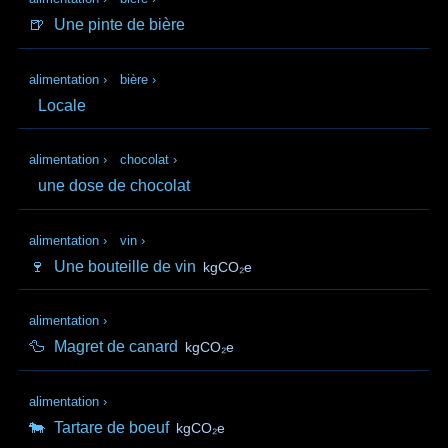
🍺
Une pinte de bière
alimentation
›
bière
›
Locale
alimentation
›
chocolat
›
une dose de chocolat
alimentation
›
vin
›
🍷
Une bouteille de vin
kgCO₂e
alimentation
›
🦆
Magret de canard
kgCO₂e
alimentation
›
🐄
Tartare de boeuf
kgCO₂e