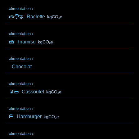
alimentation
›
🧀🧑‍🤝‍
Raclette
kgCO₂e
alimentation
›
🍰
Tiramisu
kgCO₂e
alimentation
›
Chocolat
alimentation
›
🥫🌭
Cassoulet
kgCO₂e
alimentation
›
🍔
Hamburger
kgCO₂e
alimentation
›