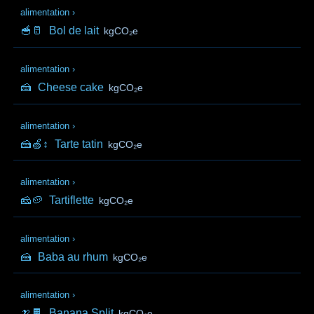
alimentation
›
🥣🥛
Bol de lait
kgCO₂e
alimentation
›
🍰
Cheese cake
kgCO₂e
alimentation
›
🍰🍏↕️
Tarte tatin
kgCO₂e
alimentation
›
🧀🥔
Tartiflette
kgCO₂e
alimentation
›
🍰
Baba au rhum
kgCO₂e
alimentation
›
🍌🍫
Banana Split
kgCO₂e