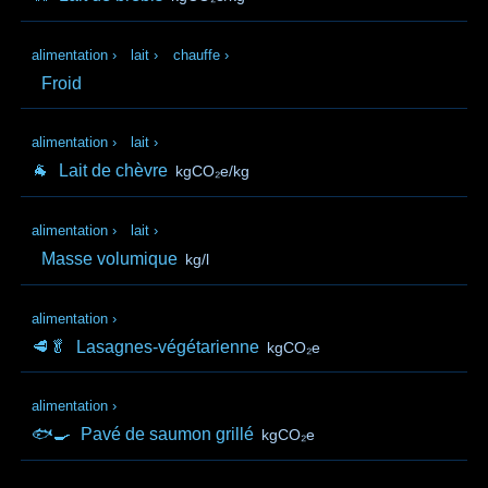
alimentation
›
lait
›
chauffe
›
Froid
alimentation
›
lait
›
🐐
Lait de chèvre
kgCO₂e/kg
alimentation
›
lait
›
Masse volumique
kg/l
alimentation
›
🥩🥬
Lasagnes-végétarienne
kgCO₂e
alimentation
›
🐟🍳
Pavé de saumon grillé
kgCO₂e