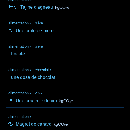
🐑🥘
Tajine d'agneau
kgCO₂e
alimentation
›
bière
›
🍺
Une pinte de bière
alimentation
›
bière
›
Locale
alimentation
›
chocolat
›
une dose de chocolat
alimentation
›
vin
›
🍷
Une bouteille de vin
kgCO₂e
alimentation
›
🦆
Magret de canard
kgCO₂e