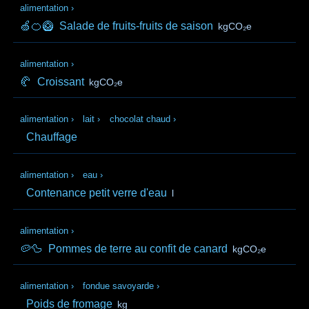
alimentation
›
🍏🍊🥝
Salade de fruits-fruits de saison
kgCO₂e
alimentation
›
🥐
Croissant
kgCO₂e
alimentation
›
lait
›
chocolat chaud
›
Chauffage
alimentation
›
eau
›
Contenance petit verre d'eau
l
alimentation
›
🥔🦆
Pommes de terre au confit de canard
kgCO₂e
alimentation
›
fondue savoyarde
›
Poids de fromage
kg