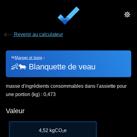
Revenir au calculateur
🍴
Manger et boire
›
👶🐄
Blanquette de veau
masse d'ingrédients consommables dans l'assiette pour
une portion (kg) : 0,473
Valeur
4,52 kgCO₂e