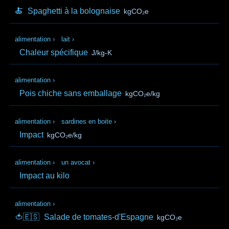
🍝
Spaghetti à la bolognaise
kgCO₂e
alimentation
›
lait
›
Chaleur spécifique
J/kg-K
alimentation
›
Pois chiche sans emballage
kgCO₂e/kg
alimentation
›
sardines en boite
›
Impact
kgCO₂e/kg
alimentation
›
un avocat
›
Impact au kilo
alimentation
›
🍅🇪🇸
Salade de tomates-d'Espagne
kgCO₂e