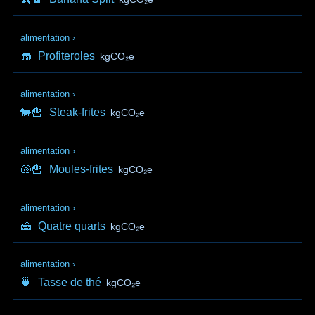
alimentation
›
🧁
Profiteroles
kgCO₂e
alimentation
›
🐄🍟
Steak-frites
kgCO₂e
alimentation
›
🐚🍟
Moules-frites
kgCO₂e
alimentation
›
🍰
Quatre quarts
kgCO₂e
alimentation
›
🍵
Tasse de thé
kgCO₂e