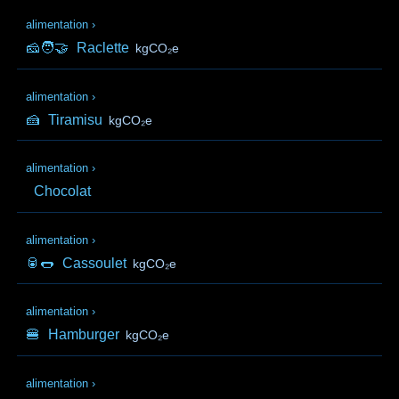
alimentation
›
🧀🧑‍🤝‍
Raclette
kgCO₂e
alimentation
›
🍰
Tiramisu
kgCO₂e
alimentation
›
Chocolat
alimentation
›
🥫🌭
Cassoulet
kgCO₂e
alimentation
›
🍔
Hamburger
kgCO₂e
alimentation
›