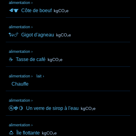
alimentation
›
🥩🐮
Côte de boeuf
kgCO₂e
alimentation
›
🐑🍗
Gigot d'agneau
kgCO₂e
alimentation
›
☕
Tasse de café
kgCO₂e
alimentation
›
lait
›
Chauffe
alimentation
›
🚰🍓🍋
Un verre de sirop à l'eau
kgCO₂e
alimentation
›
🍮
Île flottante
kgCO₂e