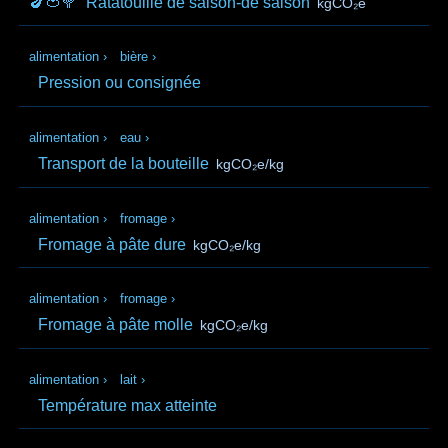
🍆🍅🥦
Ratatouille de saison-de saison
kgCO₂e
alimentation
›
bière
›
Pression ou consignée
alimentation
›
eau
›
Transport de la bouteille
kgCO₂e/kg
alimentation
›
fromage
›
Fromage à pâte dure
kgCO₂e/kg
alimentation
›
fromage
›
Fromage à pâte molle
kgCO₂e/kg
alimentation
›
lait
›
Température max atteinte