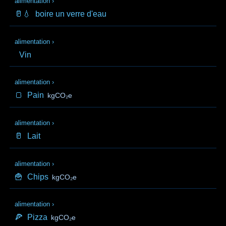
alimentation
›
🥛💧
boire un verre d'eau
alimentation
›
Vin
alimentation
›
🍞
Pain
kgCO₂e
alimentation
›
🥛
Lait
alimentation
›
🍟
Chips
kgCO₂e
alimentation
›
🍕
Pizza
kgCO₂e