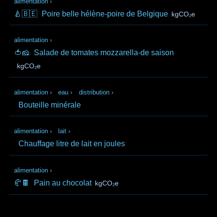
alimentation
›
🍐🇧🇪
Poire belle hélène-poire de Belgique
kgCO₂e
alimentation
›
🍅🧀
Salade de tomates mozzarella-de saison
kgCO₂e
alimentation
›
eau
›
distribution
›
Bouteille minérale
alimentation
›
lait
›
Chauffage litre de lait en joules
alimentation
›
🥐🍫
Pain au chocolat
kgCO₂e