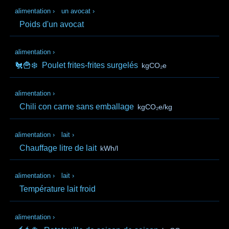
alimentation
›
un avocat
›
Poids d'un avocat
alimentation
›
🐔🍟❄️
Poulet frites-frites surgelés
kgCO₂e
alimentation
›
Chili con carne sans emballage
kgCO₂e/kg
alimentation
›
lait
›
Chauffage litre de lait
kWh/l
alimentation
›
lait
›
Température lait froid
alimentation
›