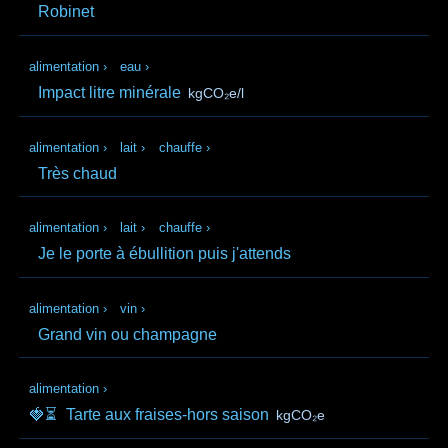
Robinet
alimentation
›
eau
›
Impact litre minérale
kgCO₂e/l
alimentation
›
lait
›
chauffe
›
Très chaud
alimentation
›
lait
›
chauffe
›
Je le porte à ébullition puis j'attends
alimentation
›
vin
›
Grand vin ou champagne
alimentation
›
🍓⏳
Tarte aux fraises-hors saison
kgCO₂e