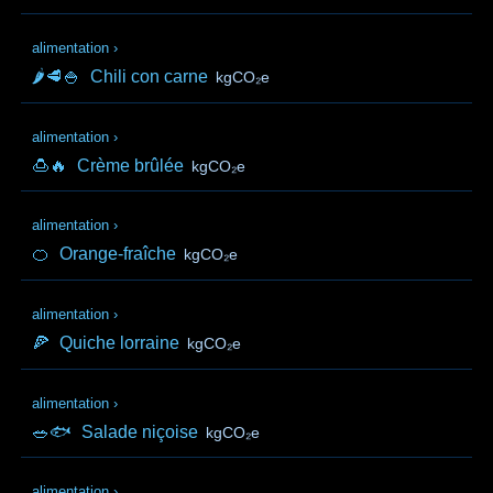
alimentation
›
🌶️🥩🍚
Chili con carne
kgCO₂e
alimentation
›
🍮🔥
Crème brûlée
kgCO₂e
alimentation
›
🍊
Orange-fraîche
kgCO₂e
alimentation
›
🍕
Quiche lorraine
kgCO₂e
alimentation
›
🥗🐟
Salade niçoise
kgCO₂e
alimentation
›