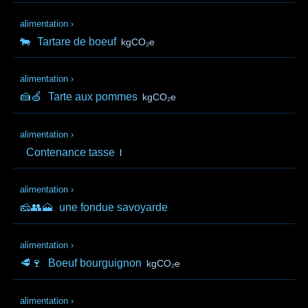
alimentation
›
🐄
Tartare de boeuf
kgCO₂e
alimentation
›
🍰🍏
Tarte aux pommes
kgCO₂e
alimentation
›
Contenance tasse
l
alimentation
›
🧀👥🗻
une fondue savoyarde
alimentation
›
🥩🍷
Boeuf bourguignon
kgCO₂e
alimentation
›