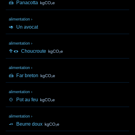
🍰
Panacotta
kgCO₂e
alimentation
›
🥑
Un avocat
alimentation
›
🥦🌭
Choucroute
kgCO₂e
alimentation
›
🍰
Far breton
kgCO₂e
alimentation
›
🍲
Pot au feu
kgCO₂e
alimentation
›
🧈
Beurre doux
kgCO₂e