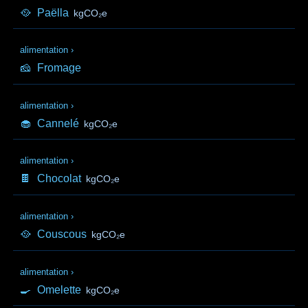
🥘
Paëlla
kgCO₂e
alimentation
›
🧀
Fromage
alimentation
›
🧁
Cannelé
kgCO₂e
alimentation
›
🍫
Chocolat
kgCO₂e
alimentation
›
🥘
Couscous
kgCO₂e
alimentation
›
🍳
Omelette
kgCO₂e