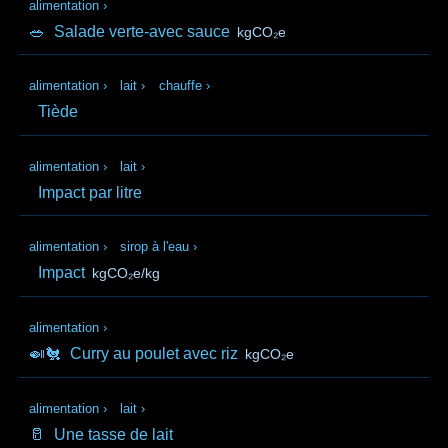
alimentation
›
🥗
Salade verte-avec sauce
kgCO₂e
alimentation
›
lait
›
chauffe
›
Tiède
alimentation
›
lait
›
Impact par litre
alimentation
›
sirop à l'eau
›
Impact
kgCO₂e/kg
alimentation
›
🍛🐔
Curry au poulet avec riz
kgCO₂e
alimentation
›
lait
›
🥛
Une tasse de lait