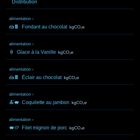
Distribution
alimentation
›
🍰🍫
Fondant au chocolat
kgCO₂e
alimentation
›
🍦
Glace à la Vanille
kgCO₂e
alimentation
›
🍰🍫
Éclair au chocolat
kgCO₂e
alimentation
›
🍝🐖
Coquilette au jambon
kgCO₂e
alimentation
›
🐖🥔
Filet mignon de porc
kgCO₂e