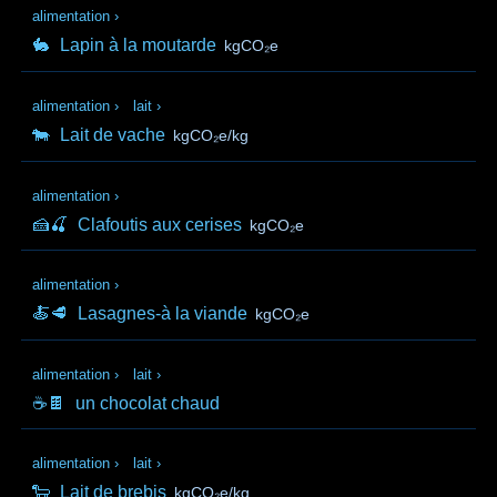
alimentation
›
🐇
Lapin à la moutarde
kgCO₂e
alimentation
›
lait
›
🐄
Lait de vache
kgCO₂e/kg
alimentation
›
🍰🍒
Clafoutis aux cerises
kgCO₂e
alimentation
›
🍝🥩
Lasagnes-à la viande
kgCO₂e
alimentation
›
lait
›
☕🍫
un chocolat chaud
alimentation
›
lait
›
🐑
Lait de brebis
kgCO₂e/kg