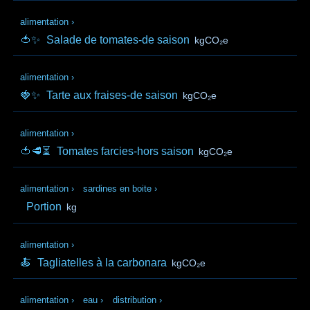
alimentation
›
🍅✨
Salade de tomates-de saison
kgCO₂e
alimentation
›
🍓✨
Tarte aux fraises-de saison
kgCO₂e
alimentation
›
🍅🥩⏳
Tomates farcies-hors saison
kgCO₂e
alimentation
›
sardines en boite
›
Portion
kg
alimentation
›
🍝
Tagliatelles à la carbonara
kgCO₂e
alimentation
›
eau
›
distribution
›