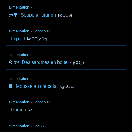
alimentation
›
🥣🧅
Soupe à l'oignon
kgCO₂e
alimentation
›
chocolat
›
Impact
kgCO₂e/kg
alimentation
›
🥫🐟
Des sardines en boite
kgCO₂e
alimentation
›
🍫
Mousse au chocolat
kgCO₂e
alimentation
›
chocolat
›
Portion
kg
alimentation
›
eau
›