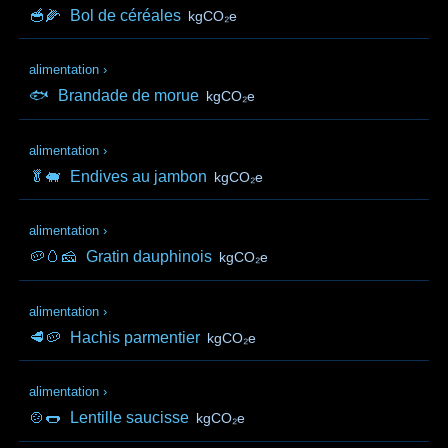
🥣🌽
Bol de céréales
kgCO₂e
alimentation
›
🐟
Brandade de morue
kgCO₂e
alimentation
›
🥬🐖
Endives au jambon
kgCO₂e
alimentation
›
🥔🥚🧀
Gratin dauphinois
kgCO₂e
alimentation
›
🥩🥔
Hachis parmentier
kgCO₂e
alimentation
›
🍲🌭
Lentille saucisse
kgCO₂e