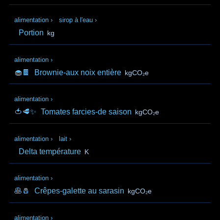
alimentation
›
sirop à l'eau
›
Portion
kg
alimentation
›
🧁🍫
Brownie-aux noix entière
kgCO₂e
alimentation
›
🍅🥩✨
Tomates farcies-de saison
kgCO₂e
alimentation
›
lait
›
Delta température
K
alimentation
›
🥞🧂
Crêpes-galette au sarasin
kgCO₂e
alimentation
›