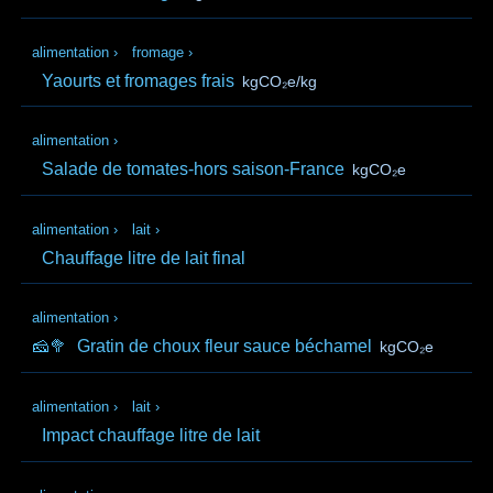
alimentation
›
fromage
›
Yaourts et fromages frais
kgCO₂e/kg
alimentation
›
Salade de tomates-hors saison-France
kgCO₂e
alimentation
›
lait
›
Chauffage litre de lait final
alimentation
›
🧀🥦
Gratin de choux fleur sauce béchamel
kgCO₂e
alimentation
›
lait
›
Impact chauffage litre de lait