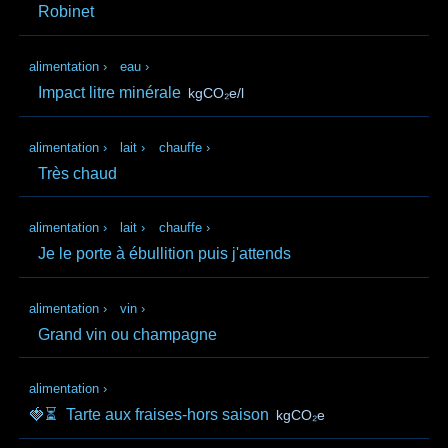
Robinet
alimentation
›
eau
›
Impact litre minérale
kgCO₂e/l
alimentation
›
lait
›
chauffe
›
Très chaud
alimentation
›
lait
›
chauffe
›
Je le porte à ébullition puis j'attends
alimentation
›
vin
›
Grand vin ou champagne
alimentation
›
🍓⏳
Tarte aux fraises-hors saison
kgCO₂e