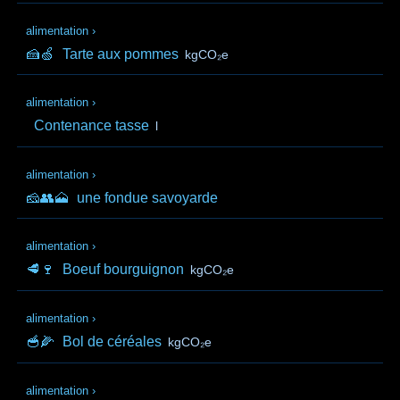
alimentation
›
🍰🍏
Tarte aux pommes
kgCO₂e
alimentation
›
Contenance tasse
l
alimentation
›
🧀👥🗻
une fondue savoyarde
alimentation
›
🥩🍷
Boeuf bourguignon
kgCO₂e
alimentation
›
🥣🌽
Bol de céréales
kgCO₂e
alimentation
›