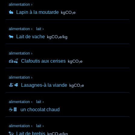
alimentation
›
🐇
Lapin à la moutarde
kgCO₂e
alimentation
›
lait
›
🐄
Lait de vache
kgCO₂e/kg
alimentation
›
🍰🍒
Clafoutis aux cerises
kgCO₂e
alimentation
›
🍝🥩
Lasagnes-à la viande
kgCO₂e
alimentation
›
lait
›
☕🍫
un chocolat chaud
alimentation
›
lait
›
🐑
Lait de brebis
kgCO₂e/kg