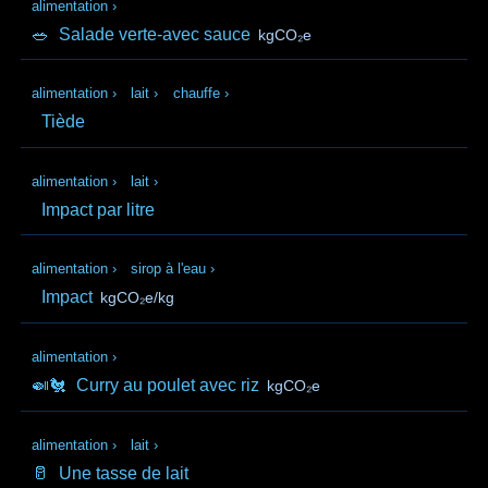
alimentation
›
🥗
Salade verte-avec sauce
kgCO₂e
alimentation
›
lait
›
chauffe
›
Tiède
alimentation
›
lait
›
Impact par litre
alimentation
›
sirop à l'eau
›
Impact
kgCO₂e/kg
alimentation
›
🍛🐔
Curry au poulet avec riz
kgCO₂e
alimentation
›
lait
›
🥛
Une tasse de lait