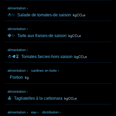
alimentation
›
🍅✨
Salade de tomates-de saison
kgCO₂e
alimentation
›
🍓✨
Tarte aux fraises-de saison
kgCO₂e
alimentation
›
🍅🥩⏳
Tomates farcies-hors saison
kgCO₂e
alimentation
›
sardines en boite
›
Portion
kg
alimentation
›
🍝
Tagliatelles à la carbonara
kgCO₂e
alimentation
›
eau
›
distribution
›