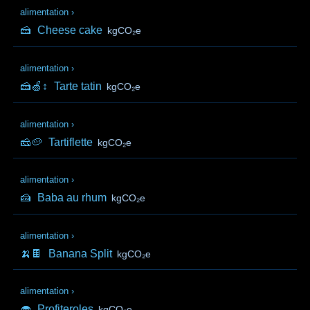
alimentation
›
🍰
Cheese cake
kgCO₂e
alimentation
›
🍰🍏↕️
Tarte tatin
kgCO₂e
alimentation
›
🧀🥔
Tartiflette
kgCO₂e
alimentation
›
🍰
Baba au rhum
kgCO₂e
alimentation
›
🍌🍫
Banana Split
kgCO₂e
alimentation
›
🧁
Profiteroles
kgCO₂e