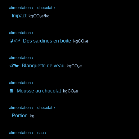
alimentation
›
chocolat
›
Impact
kgCO₂e/kg
alimentation
›
🥫🐟
Des sardines en boite
kgCO₂e
alimentation
›
👶🐄
Blanquette de veau
kgCO₂e
alimentation
›
🍫
Mousse au chocolat
kgCO₂e
alimentation
›
chocolat
›
Portion
kg
alimentation
›
eau
›