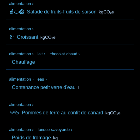
alimentation
›
🍏🍊🥝
Salade de fruits-fruits de saison
kgCO₂e
alimentation
›
🥐
Croissant
kgCO₂e
alimentation
›
lait
›
chocolat chaud
›
Chauffage
alimentation
›
eau
›
Contenance petit verre d'eau
l
alimentation
›
🥔🦆
Pommes de terre au confit de canard
kgCO₂e
alimentation
›
fondue savoyarde
›
Poids de fromage
kg