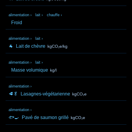
alimentation
›
lait
›
chauffe
›
Froid
alimentation
›
lait
›
🐐
Lait de chèvre
kgCO₂e/kg
alimentation
›
lait
›
Masse volumique
kg/l
alimentation
›
🥩🥬
Lasagnes-végétarienne
kgCO₂e
alimentation
›
🐟🍳
Pavé de saumon grillé
kgCO₂e