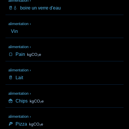
alimentation
›
🥛💧
boire un verre d'eau
alimentation
›
Vin
alimentation
›
🍞
Pain
kgCO₂e
alimentation
›
🥛
Lait
alimentation
›
🍟
Chips
kgCO₂e
alimentation
›
🍕
Pizza
kgCO₂e