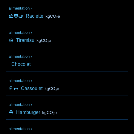
alimentation
›
🧀🧑‍🤝‍
Raclette
kgCO₂e
alimentation
›
🍰
Tiramisu
kgCO₂e
alimentation
›
Chocolat
alimentation
›
🥫🌭
Cassoulet
kgCO₂e
alimentation
›
🍔
Hamburger
kgCO₂e
alimentation
›