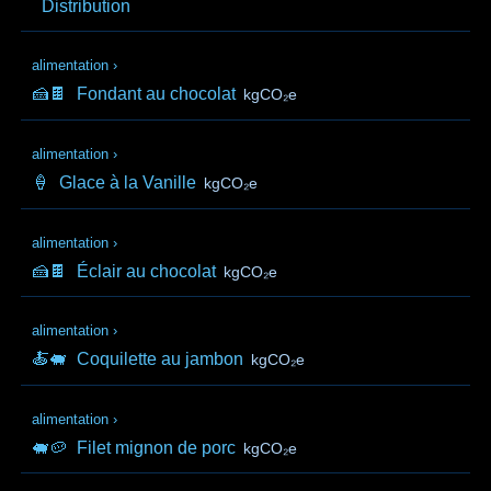
Distribution
alimentation
›
🍰🍫
Fondant au chocolat
kgCO₂e
alimentation
›
🍦
Glace à la Vanille
kgCO₂e
alimentation
›
🍰🍫
Éclair au chocolat
kgCO₂e
alimentation
›
🍝🐖
Coquilette au jambon
kgCO₂e
alimentation
›
🐖🥔
Filet mignon de porc
kgCO₂e