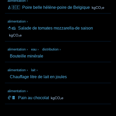
alimentation
›
🍐🇧🇪
Poire belle hélène-poire de Belgique
kgCO₂e
alimentation
›
🍅🧀
Salade de tomates mozzarella-de saison
kgCO₂e
alimentation
›
eau
›
distribution
›
Bouteille minérale
alimentation
›
lait
›
Chauffage litre de lait en joules
alimentation
›
🥐🍫
Pain au chocolat
kgCO₂e