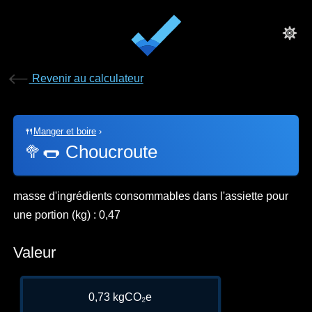
Revenir au calculateur
🍴
Manger et boire
›
🥦🌭
Choucroute
masse d'ingrédients consommables dans l'assiette pour
une portion (kg) : 0,47
Valeur
0,73 kgCO₂e