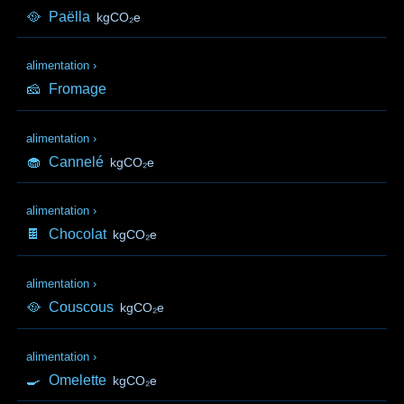
🥘
Paëlla
kgCO₂e
alimentation
›
🧀
Fromage
alimentation
›
🧁
Cannelé
kgCO₂e
alimentation
›
🍫
Chocolat
kgCO₂e
alimentation
›
🥘
Couscous
kgCO₂e
alimentation
›
🍳
Omelette
kgCO₂e