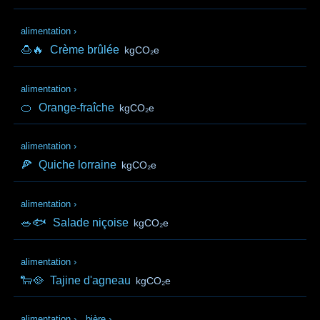
alimentation
›
🍮🔥
Crème brûlée
kgCO₂e
alimentation
›
🍊
Orange-fraîche
kgCO₂e
alimentation
›
🍕
Quiche lorraine
kgCO₂e
alimentation
›
🥗🐟
Salade niçoise
kgCO₂e
alimentation
›
🐑🥘
Tajine d'agneau
kgCO₂e
alimentation
›
bière
›