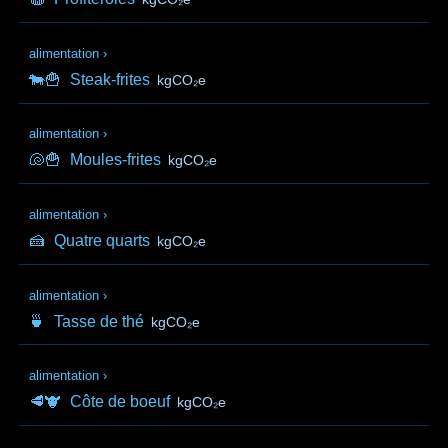
alimentation
›
🐄🍟
Steak-frites
kgCO₂e
alimentation
›
🐚🍟
Moules-frites
kgCO₂e
alimentation
›
🍰
Quatre quarts
kgCO₂e
alimentation
›
🍵
Tasse de thé
kgCO₂e
alimentation
›
🥩🐮
Côte de boeuf
kgCO₂e