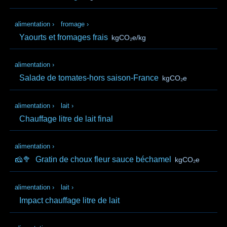
alimentation
›
fromage
›
Yaourts et fromages frais
kgCO₂e/kg
alimentation
›
Salade de tomates-hors saison-France
kgCO₂e
alimentation
›
lait
›
Chauffage litre de lait final
alimentation
›
🧀🥦
Gratin de choux fleur sauce béchamel
kgCO₂e
alimentation
›
lait
›
Impact chauffage litre de lait