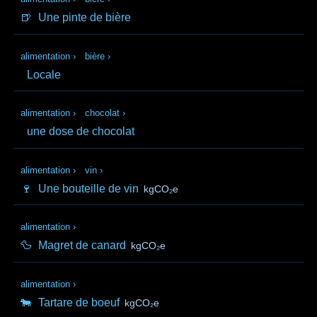
🍺
Une pinte de bière
alimentation
›
bière
›
Locale
alimentation
›
chocolat
›
une dose de chocolat
alimentation
›
vin
›
🍷
Une bouteille de vin
kgCO₂e
alimentation
›
🦆
Magret de canard
kgCO₂e
alimentation
›
🐄
Tartare de boeuf
kgCO₂e