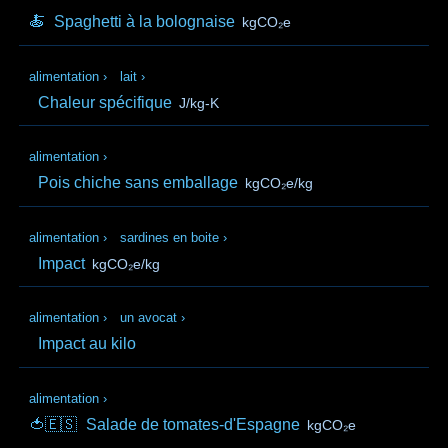
🍝
Spaghetti à la bolognaise
kgCO₂e
alimentation
›
lait
›
Chaleur spécifique
J/kg-K
alimentation
›
Pois chiche sans emballage
kgCO₂e/kg
alimentation
›
sardines en boite
›
Impact
kgCO₂e/kg
alimentation
›
un avocat
›
Impact au kilo
alimentation
›
🍅🇪🇸
Salade de tomates-d'Espagne
kgCO₂e