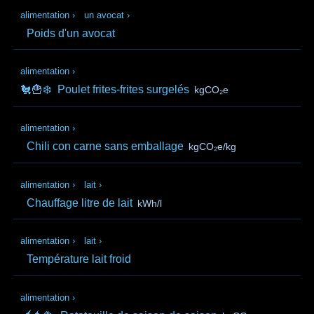
alimentation
›
un avocat
›
Poids d'un avocat
alimentation
›
🐔🍟❄️
Poulet frites-frites surgelés
kgCO₂e
alimentation
›
Chili con carne sans emballage
kgCO₂e/kg
alimentation
›
lait
›
Chauffage litre de lait
kWh/l
alimentation
›
lait
›
Température lait froid
alimentation
›