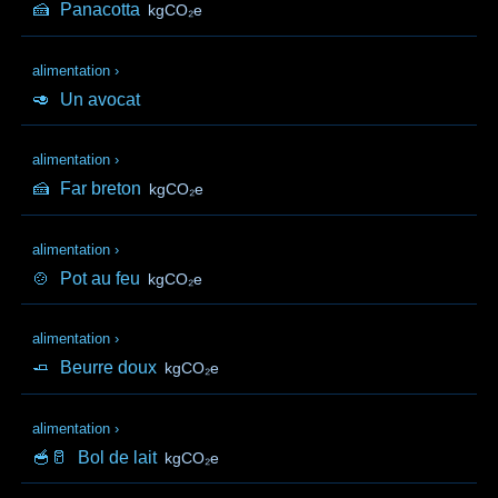
🍰
Panacotta
kgCO₂e
alimentation
›
🥑
Un avocat
alimentation
›
🍰
Far breton
kgCO₂e
alimentation
›
🍲
Pot au feu
kgCO₂e
alimentation
›
🧈
Beurre doux
kgCO₂e
alimentation
›
🥣🥛
Bol de lait
kgCO₂e