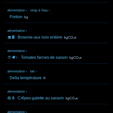
alimentation
›
sirop à l'eau
›
Portion
kg
alimentation
›
🧁🍫
Brownie-aux noix entière
kgCO₂e
alimentation
›
🍅🥩✨
Tomates farcies-de saison
kgCO₂e
alimentation
›
lait
›
Delta température
K
alimentation
›
🥞🧂
Crêpes-galette au sarasin
kgCO₂e
alimentation
›