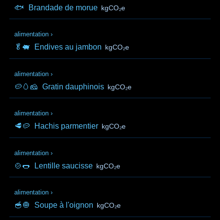
🐟
Brandade de morue
kgCO₂e
alimentation
›
🥬🐖
Endives au jambon
kgCO₂e
alimentation
›
🥔🥚🧀
Gratin dauphinois
kgCO₂e
alimentation
›
🥩🥔
Hachis parmentier
kgCO₂e
alimentation
›
🍲🌭
Lentille saucisse
kgCO₂e
alimentation
›
🥣🧅
Soupe à l'oignon
kgCO₂e