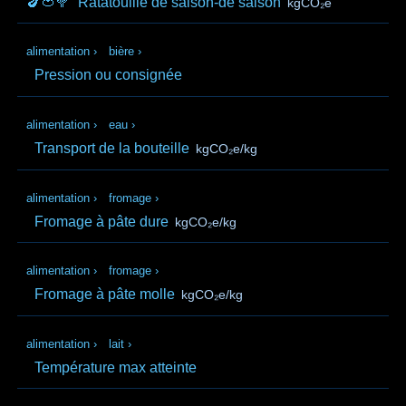
🍆🍅🥦
Ratatouille de saison-de saison
kgCO₂e
alimentation
›
bière
›
Pression ou consignée
alimentation
›
eau
›
Transport de la bouteille
kgCO₂e/kg
alimentation
›
fromage
›
Fromage à pâte dure
kgCO₂e/kg
alimentation
›
fromage
›
Fromage à pâte molle
kgCO₂e/kg
alimentation
›
lait
›
Température max atteinte