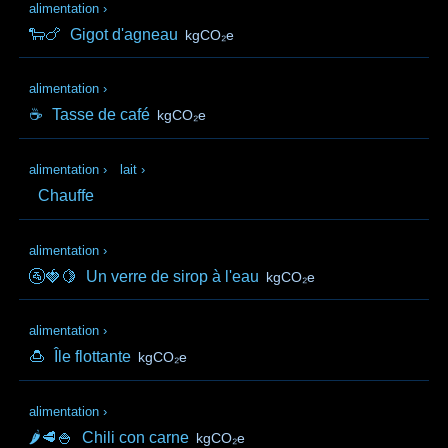
alimentation
›
🐑🍗
Gigot d'agneau
kgCO₂e
alimentation
›
☕
Tasse de café
kgCO₂e
alimentation
›
lait
›
Chauffe
alimentation
›
🚰🍓🍋
Un verre de sirop à l'eau
kgCO₂e
alimentation
›
🍮
Île flottante
kgCO₂e
alimentation
›
🌶️🥩🍚
Chili con carne
kgCO₂e