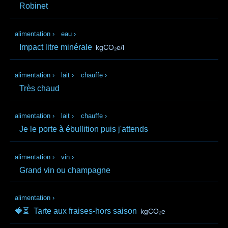
Robinet
alimentation
›
eau
›
Impact litre minérale
kgCO₂e/l
alimentation
›
lait
›
chauffe
›
Très chaud
alimentation
›
lait
›
chauffe
›
Je le porte à ébullition puis j'attends
alimentation
›
vin
›
Grand vin ou champagne
alimentation
›
🍓⏳
Tarte aux fraises-hors saison
kgCO₂e