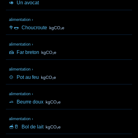
🥑
Un avocat
alimentation
›
🥦🌭
Choucroute
kgCO₂e
alimentation
›
🍰
Far breton
kgCO₂e
alimentation
›
🍲
Pot au feu
kgCO₂e
alimentation
›
🧈
Beurre doux
kgCO₂e
alimentation
›
🥣🥛
Bol de lait
kgCO₂e