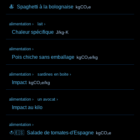
🍝
Spaghetti à la bolognaise
kgCO₂e
alimentation
›
lait
›
Chaleur spécifique
J/kg-K
alimentation
›
Pois chiche sans emballage
kgCO₂e/kg
alimentation
›
sardines en boite
›
Impact
kgCO₂e/kg
alimentation
›
un avocat
›
Impact au kilo
alimentation
›
🍅🇪🇸
Salade de tomates-d'Espagne
kgCO₂e