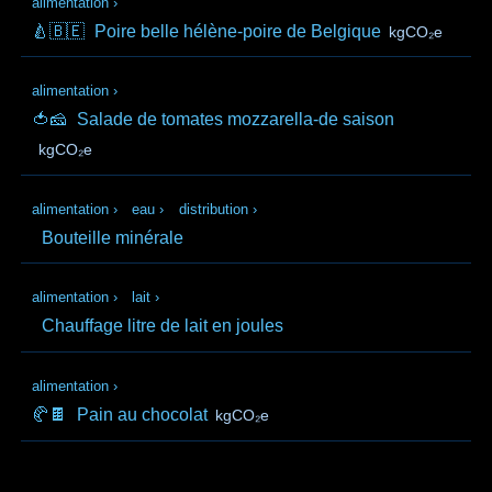
alimentation
›
🍐🇧🇪
Poire belle hélène-poire de Belgique
kgCO₂e
alimentation
›
🍅🧀
Salade de tomates mozzarella-de saison
kgCO₂e
alimentation
›
eau
›
distribution
›
Bouteille minérale
alimentation
›
lait
›
Chauffage litre de lait en joules
alimentation
›
🥐🍫
Pain au chocolat
kgCO₂e