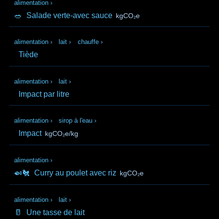
alimentation
›
🥗
Salade verte-avec sauce
kgCO₂e
alimentation
›
lait
›
chauffe
›
Tiède
alimentation
›
lait
›
Impact par litre
alimentation
›
sirop à l'eau
›
Impact
kgCO₂e/kg
alimentation
›
🍛🐔
Curry au poulet avec riz
kgCO₂e
alimentation
›
lait
›
🥛
Une tasse de lait