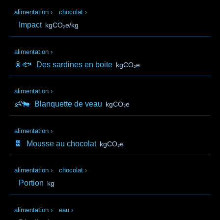
alimentation
›
chocolat
›
Impact
kgCO₂e/kg
alimentation
›
🥫🐟
Des sardines en boite
kgCO₂e
alimentation
›
👶🐄
Blanquette de veau
kgCO₂e
alimentation
›
🍫
Mousse au chocolat
kgCO₂e
alimentation
›
chocolat
›
Portion
kg
alimentation
›
eau
›