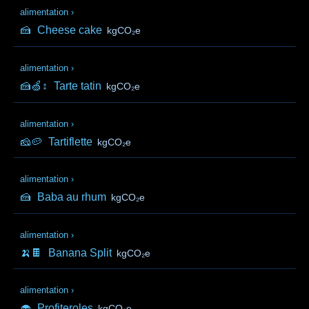
alimentation
›
🍰
Cheese cake
kgCO₂e
alimentation
›
🍰🍏↕️
Tarte tatin
kgCO₂e
alimentation
›
🧀🥔
Tartiflette
kgCO₂e
alimentation
›
🍰
Baba au rhum
kgCO₂e
alimentation
›
🍌🍫
Banana Split
kgCO₂e
alimentation
›
🧁
Profiteroles
kgCO₂e