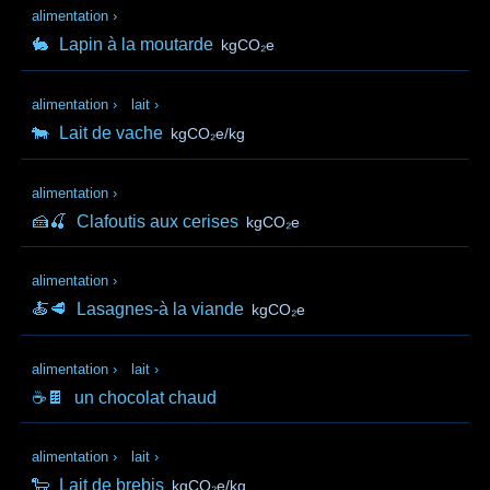
alimentation
›
🐇
Lapin à la moutarde
kgCO₂e
alimentation
›
lait
›
🐄
Lait de vache
kgCO₂e/kg
alimentation
›
🍰🍒
Clafoutis aux cerises
kgCO₂e
alimentation
›
🍝🥩
Lasagnes-à la viande
kgCO₂e
alimentation
›
lait
›
☕🍫
un chocolat chaud
alimentation
›
lait
›
🐑
Lait de brebis
kgCO₂e/kg