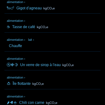
alimentation
›
🐑🍗
Gigot d'agneau
kgCO₂e
alimentation
›
☕
Tasse de café
kgCO₂e
alimentation
›
lait
›
Chauffe
alimentation
›
🚰🍓🍋
Un verre de sirop à l'eau
kgCO₂e
alimentation
›
🍮
Île flottante
kgCO₂e
alimentation
›
🌶️🥩🍚
Chili con carne
kgCO₂e