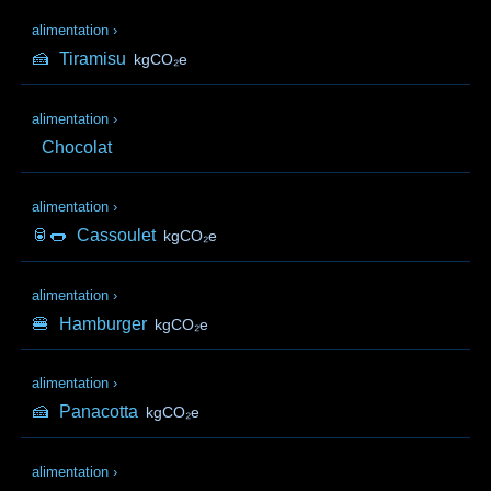
alimentation
›
🍰
Tiramisu
kgCO₂e
alimentation
›
Chocolat
alimentation
›
🥫🌭
Cassoulet
kgCO₂e
alimentation
›
🍔
Hamburger
kgCO₂e
alimentation
›
🍰
Panacotta
kgCO₂e
alimentation
›