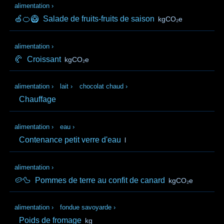
alimentation
›
🍏🍊🥝
Salade de fruits-fruits de saison
kgCO₂e
alimentation
›
🥐
Croissant
kgCO₂e
alimentation
›
lait
›
chocolat chaud
›
Chauffage
alimentation
›
eau
›
Contenance petit verre d'eau
l
alimentation
›
🥔🦆
Pommes de terre au confit de canard
kgCO₂e
alimentation
›
fondue savoyarde
›
Poids de fromage
kg