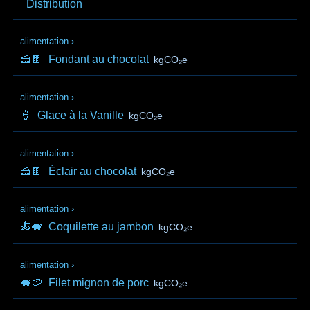
Distribution
alimentation
›
🍰🍫
Fondant au chocolat
kgCO₂e
alimentation
›
🍦
Glace à la Vanille
kgCO₂e
alimentation
›
🍰🍫
Éclair au chocolat
kgCO₂e
alimentation
›
🍝🐖
Coquilette au jambon
kgCO₂e
alimentation
›
🐖🥔
Filet mignon de porc
kgCO₂e