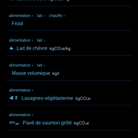
alimentation
›
lait
›
chauffe
›
Froid
alimentation
›
lait
›
🐐
Lait de chèvre
kgCO₂e/kg
alimentation
›
lait
›
Masse volumique
kg/l
alimentation
›
🥩🥬
Lasagnes-végétarienne
kgCO₂e
alimentation
›
🐟🍳
Pavé de saumon grillé
kgCO₂e