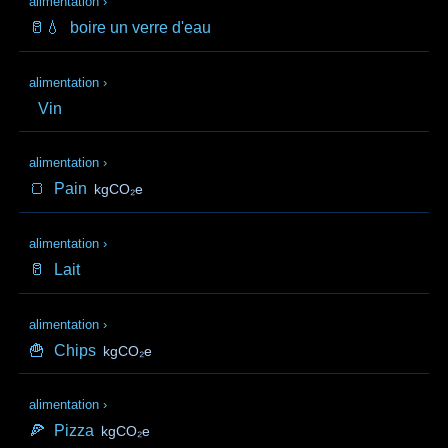
alimentation
›
🥛💧
boire un verre d'eau
alimentation
›
Vin
alimentation
›
🍞
Pain
kgCO₂e
alimentation
›
🥛
Lait
alimentation
›
🍟
Chips
kgCO₂e
alimentation
›
🍕
Pizza
kgCO₂e