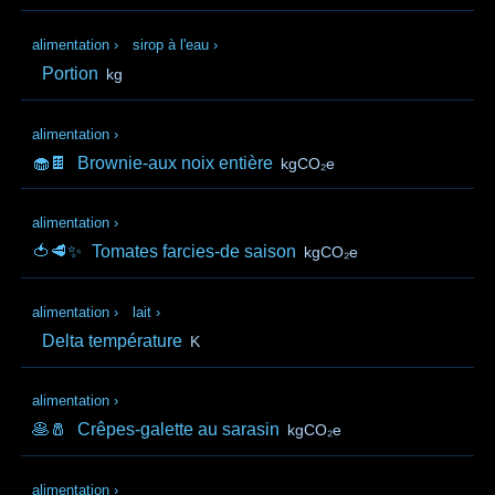
alimentation
›
sirop à l'eau
›
Portion
kg
alimentation
›
🧁🍫
Brownie-aux noix entière
kgCO₂e
alimentation
›
🍅🥩✨
Tomates farcies-de saison
kgCO₂e
alimentation
›
lait
›
Delta température
K
alimentation
›
🥞🧂
Crêpes-galette au sarasin
kgCO₂e
alimentation
›