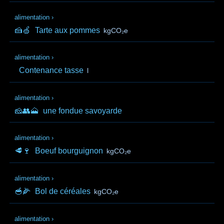
alimentation
›
🍰🍏
Tarte aux pommes
kgCO₂e
alimentation
›
Contenance tasse
l
alimentation
›
🧀👥🗻
une fondue savoyarde
alimentation
›
🥩🍷
Boeuf bourguignon
kgCO₂e
alimentation
›
🥣🌽
Bol de céréales
kgCO₂e
alimentation
›