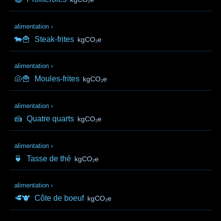
alimentation
›
🐄🍟
Steak-frites
kgCO₂e
alimentation
›
🐚🍟
Moules-frites
kgCO₂e
alimentation
›
🍰
Quatre quarts
kgCO₂e
alimentation
›
🍵
Tasse de thé
kgCO₂e
alimentation
›
🥩🐮
Côte de boeuf
kgCO₂e