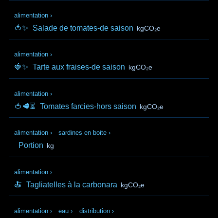
alimentation
›
🍅✨
Salade de tomates-de saison
kgCO₂e
alimentation
›
🍓✨
Tarte aux fraises-de saison
kgCO₂e
alimentation
›
🍅🥩⏳
Tomates farcies-hors saison
kgCO₂e
alimentation
›
sardines en boite
›
Portion
kg
alimentation
›
🍝
Tagliatelles à la carbonara
kgCO₂e
alimentation
›
eau
›
distribution
›