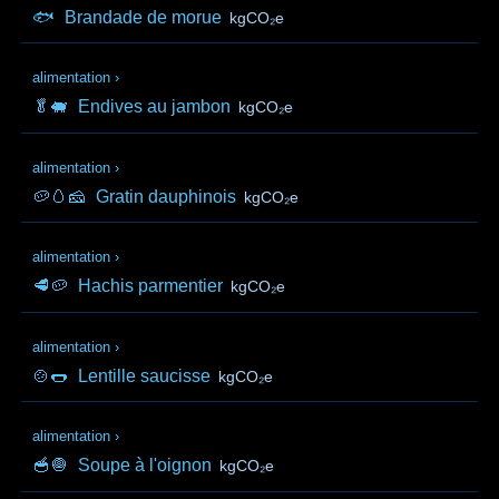
🐟
Brandade de morue
kgCO₂e
alimentation
›
🥬🐖
Endives au jambon
kgCO₂e
alimentation
›
🥔🥚🧀
Gratin dauphinois
kgCO₂e
alimentation
›
🥩🥔
Hachis parmentier
kgCO₂e
alimentation
›
🍲🌭
Lentille saucisse
kgCO₂e
alimentation
›
🥣🧅
Soupe à l'oignon
kgCO₂e