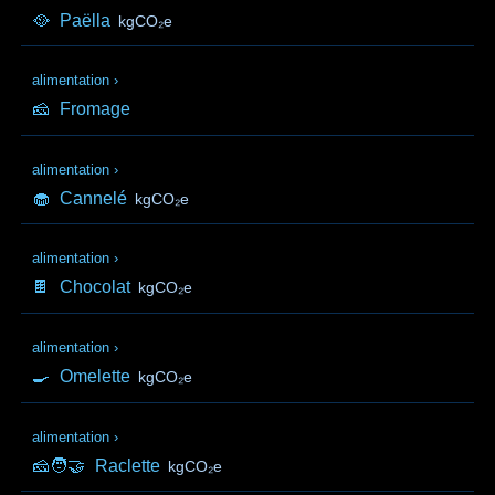
🥘
Paëlla
kgCO₂e
alimentation
›
🧀
Fromage
alimentation
›
🧁
Cannelé
kgCO₂e
alimentation
›
🍫
Chocolat
kgCO₂e
alimentation
›
🍳
Omelette
kgCO₂e
alimentation
›
🧀🧑‍🤝‍
Raclette
kgCO₂e