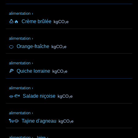
alimentation
›
🍮🔥
Crème brûlée
kgCO₂e
alimentation
›
🍊
Orange-fraîche
kgCO₂e
alimentation
›
🍕
Quiche lorraine
kgCO₂e
alimentation
›
🥗🐟
Salade niçoise
kgCO₂e
alimentation
›
🐑🥘
Tajine d'agneau
kgCO₂e
alimentation
›
bière
›