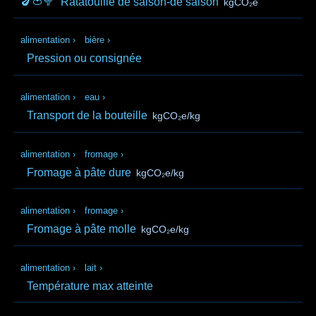
🍆🍅🥦
Ratatouille de saison-de saison
kgCO₂e
alimentation
›
bière
›
Pression ou consignée
alimentation
›
eau
›
Transport de la bouteille
kgCO₂e/kg
alimentation
›
fromage
›
Fromage à pâte dure
kgCO₂e/kg
alimentation
›
fromage
›
Fromage à pâte molle
kgCO₂e/kg
alimentation
›
lait
›
Température max atteinte