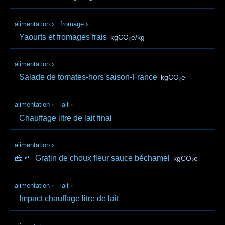
alimentation
›
fromage
›
Yaourts et fromages frais
kgCO₂e/kg
alimentation
›
Salade de tomates-hors saison-France
kgCO₂e
alimentation
›
lait
›
Chauffage litre de lait final
alimentation
›
🧀🥦
Gratin de choux fleur sauce béchamel
kgCO₂e
alimentation
›
lait
›
Impact chauffage litre de lait