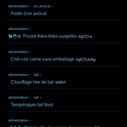
alimentation
›
un avocat
›
Poids d'un avocat
alimentation
›
🐔🍟❄️
Poulet frites-frites surgelés
kgCO₂e
alimentation
›
Chili con carne sans emballage
kgCO₂e/kg
alimentation
›
lait
›
Chauffage litre de lait
kWh/l
alimentation
›
lait
›
Température lait froid
alimentation
›