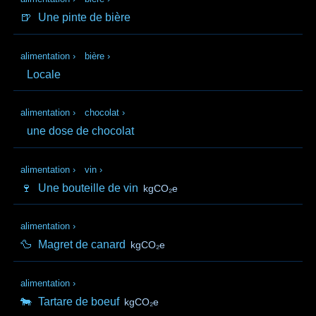
🍺
Une pinte de bière
alimentation
›
bière
›
Locale
alimentation
›
chocolat
›
une dose de chocolat
alimentation
›
vin
›
🍷
Une bouteille de vin
kgCO₂e
alimentation
›
🦆
Magret de canard
kgCO₂e
alimentation
›
🐄
Tartare de boeuf
kgCO₂e