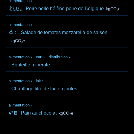
alimentation
›
🍐🇧🇪
Poire belle hélène-poire de Belgique
kgCO₂e
alimentation
›
🍅🧀
Salade de tomates mozzarella-de saison
kgCO₂e
alimentation
›
eau
›
distribution
›
Bouteille minérale
alimentation
›
lait
›
Chauffage litre de lait en joules
alimentation
›
🥐🍫
Pain au chocolat
kgCO₂e