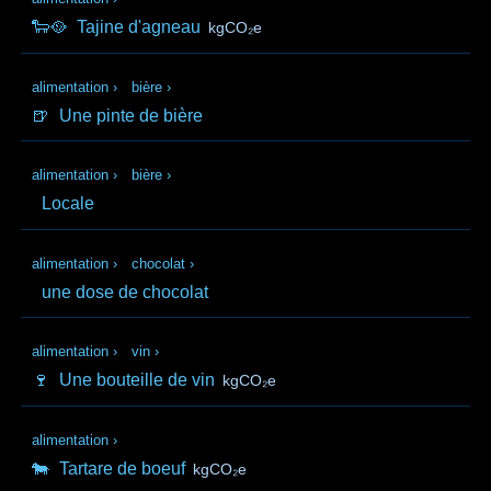
🐑🥘
Tajine d'agneau
kgCO₂e
alimentation
›
bière
›
🍺
Une pinte de bière
alimentation
›
bière
›
Locale
alimentation
›
chocolat
›
une dose de chocolat
alimentation
›
vin
›
🍷
Une bouteille de vin
kgCO₂e
alimentation
›
🐄
Tartare de boeuf
kgCO₂e