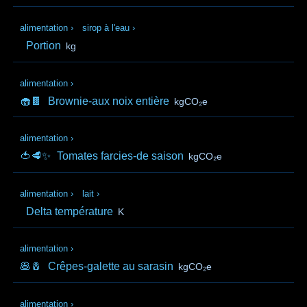
alimentation
›
sirop à l'eau
›
Portion
kg
alimentation
›
🧁🍫
Brownie-aux noix entière
kgCO₂e
alimentation
›
🍅🥩✨
Tomates farcies-de saison
kgCO₂e
alimentation
›
lait
›
Delta température
K
alimentation
›
🥞🧂
Crêpes-galette au sarasin
kgCO₂e
alimentation
›