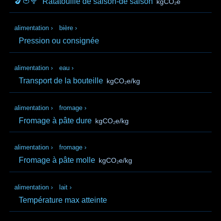
🍆🍅🥦
Ratatouille de saison-de saison
kgCO₂e
alimentation
›
bière
›
Pression ou consignée
alimentation
›
eau
›
Transport de la bouteille
kgCO₂e/kg
alimentation
›
fromage
›
Fromage à pâte dure
kgCO₂e/kg
alimentation
›
fromage
›
Fromage à pâte molle
kgCO₂e/kg
alimentation
›
lait
›
Température max atteinte