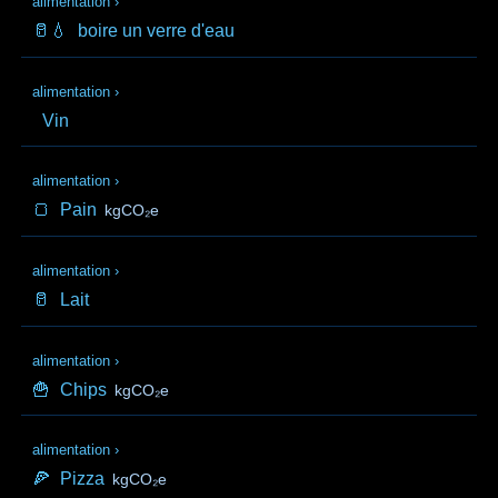
alimentation
›
🥛💧
boire un verre d'eau
alimentation
›
Vin
alimentation
›
🍞
Pain
kgCO₂e
alimentation
›
🥛
Lait
alimentation
›
🍟
Chips
kgCO₂e
alimentation
›
🍕
Pizza
kgCO₂e