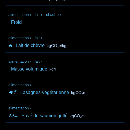
alimentation
›
lait
›
chauffe
›
Froid
alimentation
›
lait
›
🐐
Lait de chèvre
kgCO₂e/kg
alimentation
›
lait
›
Masse volumique
kg/l
alimentation
›
🥩🥬
Lasagnes-végétarienne
kgCO₂e
alimentation
›
🐟🍳
Pavé de saumon grillé
kgCO₂e