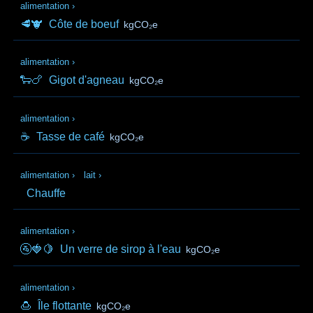
alimentation
›
🥩🐮
Côte de boeuf
kgCO₂e
alimentation
›
🐑🍗
Gigot d'agneau
kgCO₂e
alimentation
›
☕
Tasse de café
kgCO₂e
alimentation
›
lait
›
Chauffe
alimentation
›
🚰🍓🍋
Un verre de sirop à l'eau
kgCO₂e
alimentation
›
🍮
Île flottante
kgCO₂e