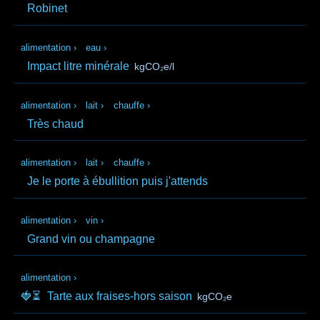
Robinet
alimentation
›
eau
›
Impact litre minérale
kgCO₂e/l
alimentation
›
lait
›
chauffe
›
Très chaud
alimentation
›
lait
›
chauffe
›
Je le porte à ébullition puis j'attends
alimentation
›
vin
›
Grand vin ou champagne
alimentation
›
🍓⏳
Tarte aux fraises-hors saison
kgCO₂e