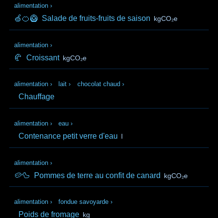
alimentation
›
🍏🍊🥝
Salade de fruits-fruits de saison
kgCO₂e
alimentation
›
🥐
Croissant
kgCO₂e
alimentation
›
lait
›
chocolat chaud
›
Chauffage
alimentation
›
eau
›
Contenance petit verre d'eau
l
alimentation
›
🥔🦆
Pommes de terre au confit de canard
kgCO₂e
alimentation
›
fondue savoyarde
›
Poids de fromage
kg