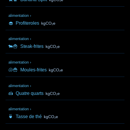
alimentation
›
🧁
Profiteroles
kgCO₂e
alimentation
›
🐄🍟
Steak-frites
kgCO₂e
alimentation
›
🐚🍟
Moules-frites
kgCO₂e
alimentation
›
🍰
Quatre quarts
kgCO₂e
alimentation
›
🍵
Tasse de thé
kgCO₂e