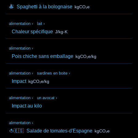
🍝
Spaghetti à la bolognaise
kgCO₂e
alimentation
›
lait
›
Chaleur spécifique
J/kg-K
alimentation
›
Pois chiche sans emballage
kgCO₂e/kg
alimentation
›
sardines en boite
›
Impact
kgCO₂e/kg
alimentation
›
un avocat
›
Impact au kilo
alimentation
›
🍅🇪🇸
Salade de tomates-d'Espagne
kgCO₂e