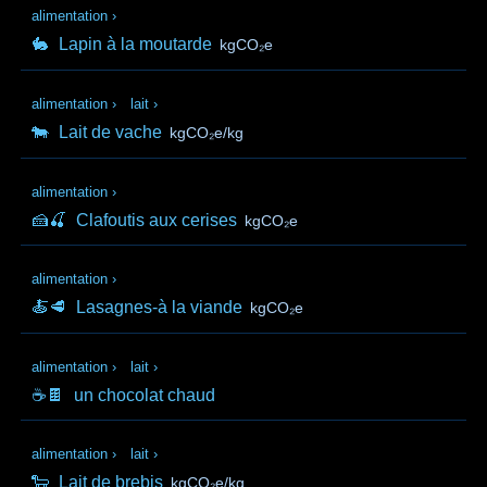
alimentation
›
🐇
Lapin à la moutarde
kgCO₂e
alimentation
›
lait
›
🐄
Lait de vache
kgCO₂e/kg
alimentation
›
🍰🍒
Clafoutis aux cerises
kgCO₂e
alimentation
›
🍝🥩
Lasagnes-à la viande
kgCO₂e
alimentation
›
lait
›
☕🍫
un chocolat chaud
alimentation
›
lait
›
🐑
Lait de brebis
kgCO₂e/kg