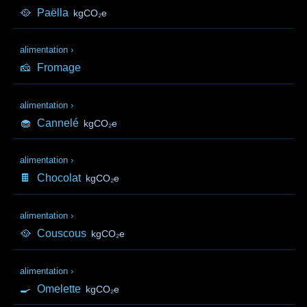
🥘
Paëlla
kgCO₂e
alimentation
›
🧀
Fromage
alimentation
›
🧁
Cannelé
kgCO₂e
alimentation
›
🍫
Chocolat
kgCO₂e
alimentation
›
🥘
Couscous
kgCO₂e
alimentation
›
🍳
Omelette
kgCO₂e