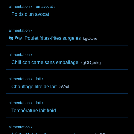
alimentation
›
un avocat
›
Poids d'un avocat
alimentation
›
🐔🍟❄️
Poulet frites-frites surgelés
kgCO₂e
alimentation
›
Chili con carne sans emballage
kgCO₂e/kg
alimentation
›
lait
›
Chauffage litre de lait
kWh/l
alimentation
›
lait
›
Température lait froid
alimentation
›