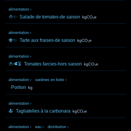
alimentation
›
🍅✨
Salade de tomates-de saison
kgCO₂e
alimentation
›
🍓✨
Tarte aux fraises-de saison
kgCO₂e
alimentation
›
🍅🥩⏳
Tomates farcies-hors saison
kgCO₂e
alimentation
›
sardines en boite
›
Portion
kg
alimentation
›
🍝
Tagliatelles à la carbonara
kgCO₂e
alimentation
›
eau
›
distribution
›