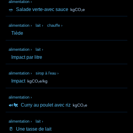
alimentation
›
🥗
Salade verte-avec sauce
kgCO₂e
alimentation
›
lait
›
chauffe
›
Tiède
alimentation
›
lait
›
Impact par litre
alimentation
›
sirop à l'eau
›
Impact
kgCO₂e/kg
alimentation
›
🍛🐔
Curry au poulet avec riz
kgCO₂e
alimentation
›
lait
›
🥛
Une tasse de lait