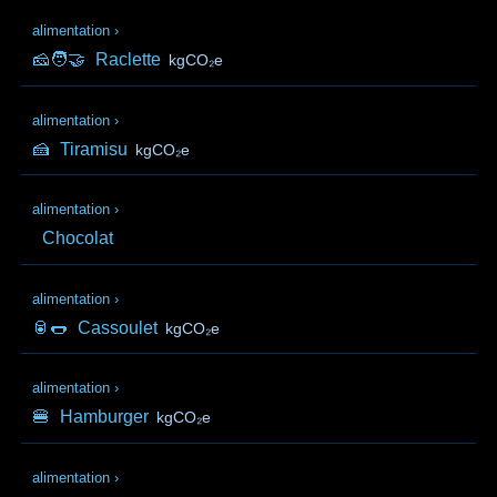
alimentation
›
🧀🧑‍🤝‍
Raclette
kgCO₂e
alimentation
›
🍰
Tiramisu
kgCO₂e
alimentation
›
Chocolat
alimentation
›
🥫🌭
Cassoulet
kgCO₂e
alimentation
›
🍔
Hamburger
kgCO₂e
alimentation
›