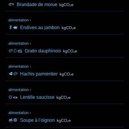
🐟
Brandade de morue
kgCO₂e
alimentation
›
🥬🐖
Endives au jambon
kgCO₂e
alimentation
›
🥔🥚🧀
Gratin dauphinois
kgCO₂e
alimentation
›
🥩🥔
Hachis parmentier
kgCO₂e
alimentation
›
🍲🌭
Lentille saucisse
kgCO₂e
alimentation
›
🥣🧅
Soupe à l'oignon
kgCO₂e