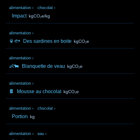
alimentation
›
chocolat
›
Impact
kgCO₂e/kg
alimentation
›
🥫🐟
Des sardines en boite
kgCO₂e
alimentation
›
👶🐄
Blanquette de veau
kgCO₂e
alimentation
›
🍫
Mousse au chocolat
kgCO₂e
alimentation
›
chocolat
›
Portion
kg
alimentation
›
eau
›