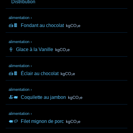
Distribution
alimentation
›
🍰🍫
Fondant au chocolat
kgCO₂e
alimentation
›
🍦
Glace à la Vanille
kgCO₂e
alimentation
›
🍰🍫
Éclair au chocolat
kgCO₂e
alimentation
›
🍝🐖
Coquilette au jambon
kgCO₂e
alimentation
›
🐖🥔
Filet mignon de porc
kgCO₂e