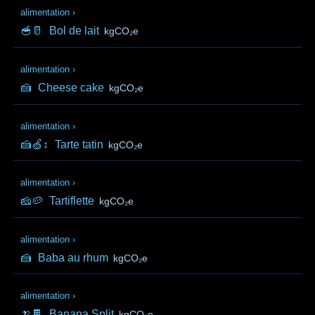
alimentation
›
🥣🥛
Bol de lait
kgCO₂e
alimentation
›
🍰
Cheese cake
kgCO₂e
alimentation
›
🍰🍏↕️
Tarte tatin
kgCO₂e
alimentation
›
🧀🥔
Tartiflette
kgCO₂e
alimentation
›
🍰
Baba au rhum
kgCO₂e
alimentation
›
🍌🍫
Banana Split
kgCO₂e