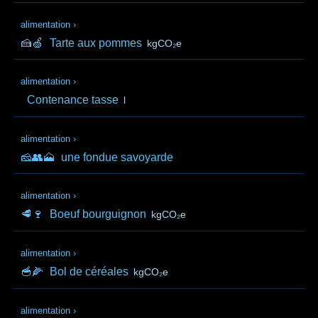
alimentation
›
🍰🍏
Tarte aux pommes
kgCO₂e
alimentation
›
Contenance tasse
l
alimentation
›
🧀👥🗻
une fondue savoyarde
alimentation
›
🥩🍷
Boeuf bourguignon
kgCO₂e
alimentation
›
🥣🌽
Bol de céréales
kgCO₂e
alimentation
›