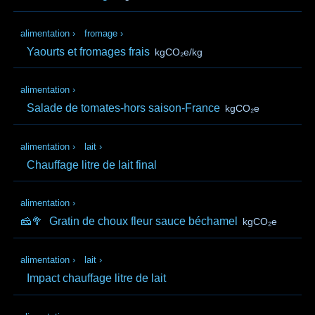
alimentation
›
fromage
›
Yaourts et fromages frais
kgCO₂e/kg
alimentation
›
Salade de tomates-hors saison-France
kgCO₂e
alimentation
›
lait
›
Chauffage litre de lait final
alimentation
›
🧀🥦
Gratin de choux fleur sauce béchamel
kgCO₂e
alimentation
›
lait
›
Impact chauffage litre de lait