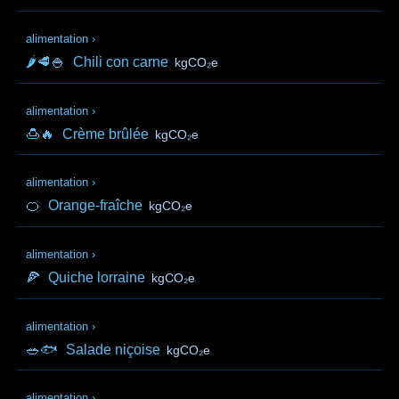
alimentation
›
🌶️🥩🍚
Chili con carne
kgCO₂e
alimentation
›
🍮🔥
Crème brûlée
kgCO₂e
alimentation
›
🍊
Orange-fraîche
kgCO₂e
alimentation
›
🍕
Quiche lorraine
kgCO₂e
alimentation
›
🥗🐟
Salade niçoise
kgCO₂e
alimentation
›