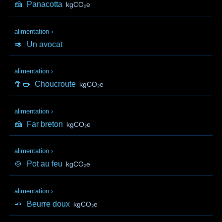
🍰
Panacotta
kgCO₂e
alimentation
›
🥑
Un avocat
alimentation
›
🥦🌭
Choucroute
kgCO₂e
alimentation
›
🍰
Far breton
kgCO₂e
alimentation
›
🍲
Pot au feu
kgCO₂e
alimentation
›
🧈
Beurre doux
kgCO₂e