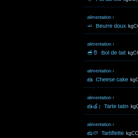
alimentation
›
🧈
Beurre doux
kgC
alimentation
›
🥣🥛
Bol de lait
kgC
alimentation
›
🍰
Cheese cake
kg
alimentation
›
🍰🍏↕️
Tarte tatin
kg
alimentation
›
🧀🥔
Tartiflette
kgCO