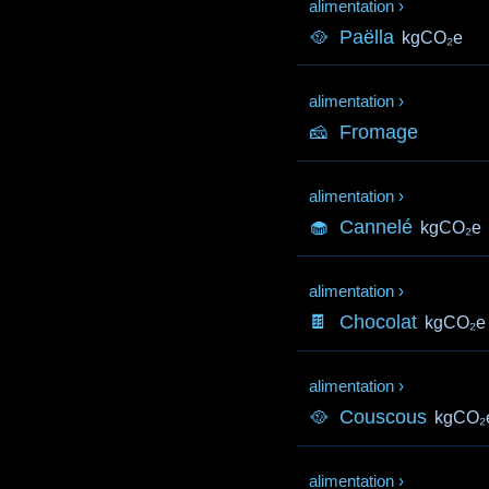
alimentation
›
🥘
Paëlla
kgCO₂e
alimentation
›
🧀
Fromage
alimentation
›
🧁
Cannelé
kgCO₂e
alimentation
›
🍫
Chocolat
kgCO₂e
alimentation
›
🥘
Couscous
kgCO₂
alimentation
›