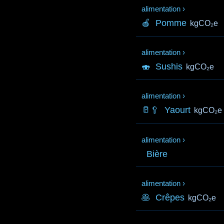
alimentation
›
🍎
Pomme
kgCO₂e
alimentation
›
🍣
Sushis
kgCO₂e
alimentation
›
🥛🥄
Yaourt
kgCO₂e
alimentation
›
Bière
alimentation
›
🥞
Crêpes
kgCO₂e