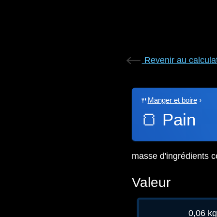
Revenir au calcula
🍴
Manger et boire
›
🍞
Pain
masse d'ingrédients c
Valeur
0,06 k