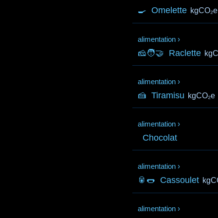
🍳
Omelette
kgCO₂e
alimentation
›
🧀🧑‍🤝‍
Raclette
kg
alimentation
›
🍰
Tiramisu
kgCO₂e
alimentation
›
Chocolat
alimentation
›
🥫🌭
Cassoulet
kgC
alimentation
›