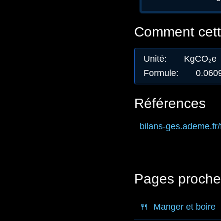
Comment cette
Unité
:
KgCO₂e
Formule
:
0.060
Références
bilans-ges.ademe.fr
/
Pages proche
🍴
Manger et boire