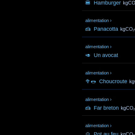
🍔
Hamburger
kgCO
alimentation
›
🍰
Panacotta
kgCO₂
alimentation
›
🥑
Un avocat
alimentation
›
🥦🌭
Choucroute
kg
alimentation
›
🍰
Far breton
kgCO₂
alimentation
›
🍲
Pot au feu
kgCO₂