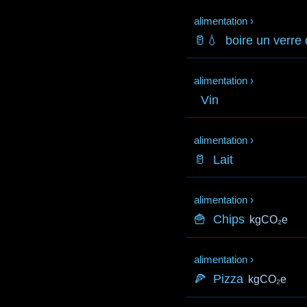
alimentation
›
🥛💧
boire un verre
alimentation
›
Vin
alimentation
›
🥛
Lait
alimentation
›
🍟
Chips
kgCO₂e
alimentation
›
🍕
Pizza
kgCO₂e