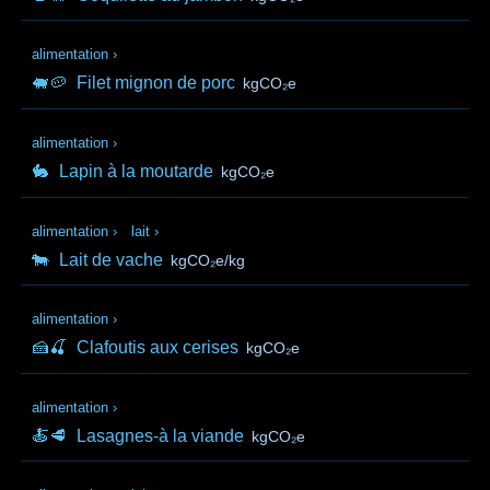
alimentation
›
🐖🥔
Filet mignon de porc
kgCO₂e
alimentation
›
🐇
Lapin à la moutarde
kgCO₂e
alimentation
›
lait
›
🐄
Lait de vache
kgCO₂e/kg
alimentation
›
🍰🍒
Clafoutis aux cerises
kgCO₂e
alimentation
›
🍝🥩
Lasagnes-à la viande
kgCO₂e