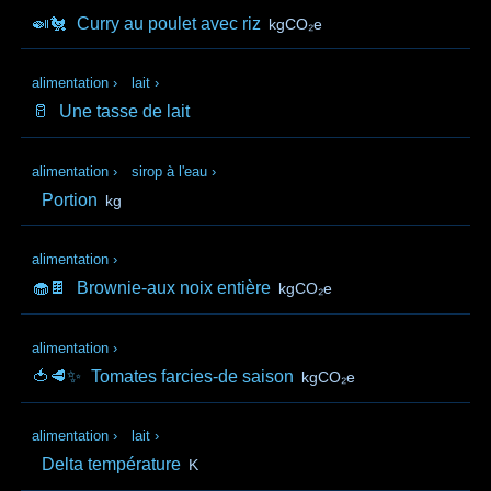
🍛🐔
Curry au poulet avec riz
kgCO₂e
alimentation
›
lait
›
🥛
Une tasse de lait
alimentation
›
sirop à l'eau
›
Portion
kg
alimentation
›
🧁🍫
Brownie-aux noix entière
kgCO₂e
alimentation
›
🍅🥩✨
Tomates farcies-de saison
kgCO₂e
alimentation
›
lait
›
Delta température
K