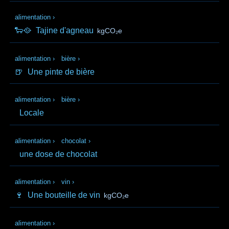
alimentation
›
🐑🥘
Tajine d'agneau
kgCO₂e
alimentation
›
bière
›
🍺
Une pinte de bière
alimentation
›
bière
›
Locale
alimentation
›
chocolat
›
une dose de chocolat
alimentation
›
vin
›
🍷
Une bouteille de vin
kgCO₂e
alimentation
›