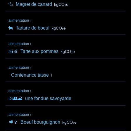
🦆
Magret de canard
kgCO₂e
alimentation
›
🐄
Tartare de boeuf
kgCO₂e
alimentation
›
🍰🍏
Tarte aux pommes
kgCO₂e
alimentation
›
Contenance tasse
l
alimentation
›
🧀👥🗻
une fondue savoyarde
alimentation
›
🥩🍷
Boeuf bourguignon
kgCO₂e