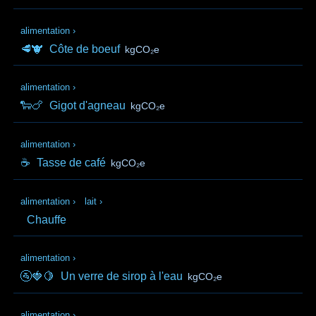
alimentation
›
🥩🐮
Côte de boeuf
kgCO₂e
alimentation
›
🐑🍗
Gigot d'agneau
kgCO₂e
alimentation
›
☕
Tasse de café
kgCO₂e
alimentation
›
lait
›
Chauffe
alimentation
›
🚰🍓🍋
Un verre de sirop à l'eau
kgCO₂e
alimentation
›