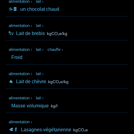
alimentation
›
lait
›
☕🍫
un chocolat chaud
alimentation
›
lait
›
🐑
Lait de brebis
kgCO₂e/kg
alimentation
›
lait
›
chauffe
›
Froid
alimentation
›
lait
›
🐐
Lait de chèvre
kgCO₂e/kg
alimentation
›
lait
›
Masse volumique
kg/l
alimentation
›
🥩🥬
Lasagnes-végétarienne
kgCO₂e