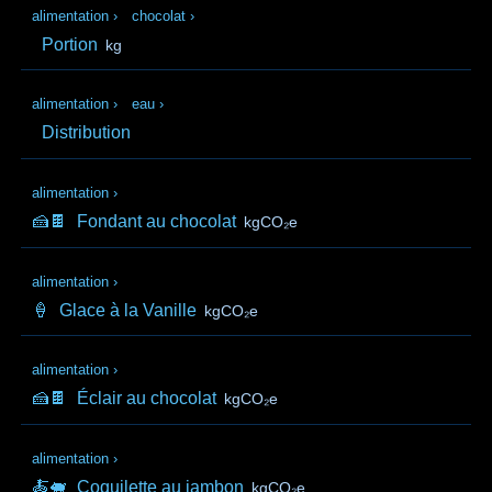
alimentation
›
chocolat
›
Portion
kg
alimentation
›
eau
›
Distribution
alimentation
›
🍰🍫
Fondant au chocolat
kgCO₂e
alimentation
›
🍦
Glace à la Vanille
kgCO₂e
alimentation
›
🍰🍫
Éclair au chocolat
kgCO₂e
alimentation
›
🍝🐖
Coquilette au jambon
kgCO₂e