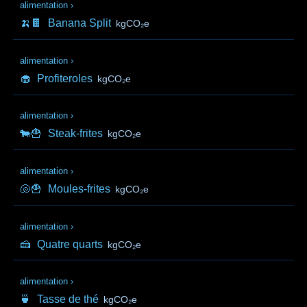
alimentation
›
🍌🍫
Banana Split
kgCO₂e
alimentation
›
🧁
Profiteroles
kgCO₂e
alimentation
›
🐄🍟
Steak-frites
kgCO₂e
alimentation
›
🐚🍟
Moules-frites
kgCO₂e
alimentation
›
🍰
Quatre quarts
kgCO₂e
alimentation
›
🍵
Tasse de thé
kgCO₂e