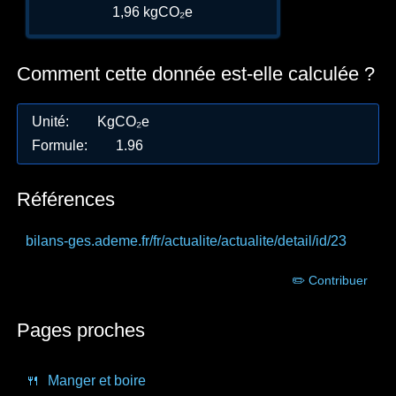
1,96 kgCO₂e
Comment cette donnée est-elle calculée ?
Unité
:
KgCO₂e
Formule
:
1.96
Références
bilans-ges.ademe.fr
/fr/actualite/actualite/detail/id/23
✏️ Contribuer
Pages proches
🍴
Manger et boire