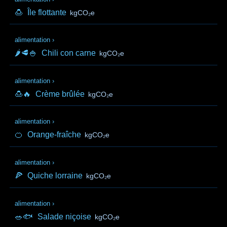
🍮
Île flottante
kgCO₂e
alimentation
›
🌶️🥩🍚
Chili con carne
kgCO₂e
alimentation
›
🍮🔥
Crème brûlée
kgCO₂e
alimentation
›
🍊
Orange-fraîche
kgCO₂e
alimentation
›
🍕
Quiche lorraine
kgCO₂e
alimentation
›
🥗🐟
Salade niçoise
kgCO₂e