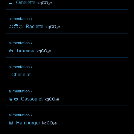
🍳
Omelette
kgCO₂e
alimentation
›
🧀🧑‍🤝‍
Raclette
kgCO₂e
alimentation
›
🍰
Tiramisu
kgCO₂e
alimentation
›
Chocolat
alimentation
›
🥫🌭
Cassoulet
kgCO₂e
alimentation
›
🍔
Hamburger
kgCO₂e