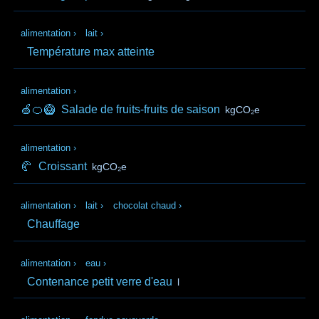
alimentation
›
lait
›
Température max atteinte
alimentation
›
🍏🍊🥝
Salade de fruits-fruits de saison
kgCO₂e
alimentation
›
🥐
Croissant
kgCO₂e
alimentation
›
lait
›
chocolat chaud
›
Chauffage
alimentation
›
eau
›
Contenance petit verre d'eau
l