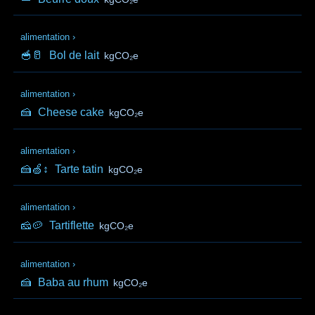
alimentation
›
🥣🥛
Bol de lait
kgCO₂e
alimentation
›
🍰
Cheese cake
kgCO₂e
alimentation
›
🍰🍏↕️
Tarte tatin
kgCO₂e
alimentation
›
🧀🥔
Tartiflette
kgCO₂e
alimentation
›
🍰
Baba au rhum
kgCO₂e