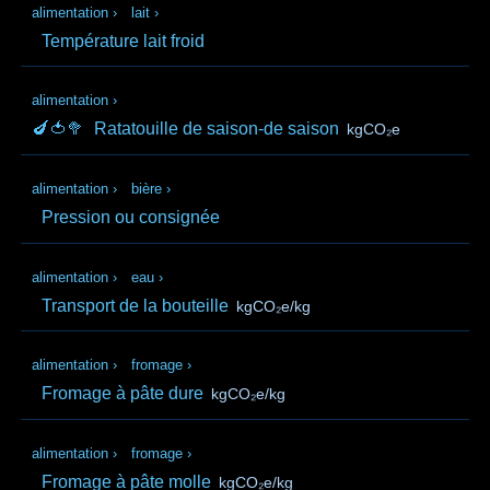
alimentation
›
lait
›
Température lait froid
alimentation
›
🍆🍅🥦
Ratatouille de saison-de saison
kgCO₂e
alimentation
›
bière
›
Pression ou consignée
alimentation
›
eau
›
Transport de la bouteille
kgCO₂e/kg
alimentation
›
fromage
›
Fromage à pâte dure
kgCO₂e/kg
alimentation
›
fromage
›
Fromage à pâte molle
kgCO₂e/kg