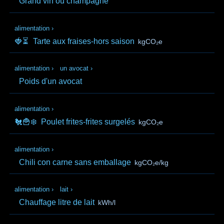
Grand vin ou champagne
alimentation
›
🍓⏳
Tarte aux fraises-hors saison
kgCO₂e
alimentation
›
un avocat
›
Poids d'un avocat
alimentation
›
🐔🍟❄️
Poulet frites-frites surgelés
kgCO₂e
alimentation
›
Chili con carne sans emballage
kgCO₂e/kg
alimentation
›
lait
›
Chauffage litre de lait
kWh/l