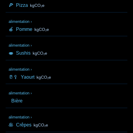
🍕
Pizza
kgCO₂e
alimentation
›
🍎
Pomme
kgCO₂e
alimentation
›
🍣
Sushis
kgCO₂e
alimentation
›
🥛🥄
Yaourt
kgCO₂e
alimentation
›
Bière
alimentation
›
🥞
Crêpes
kgCO₂e