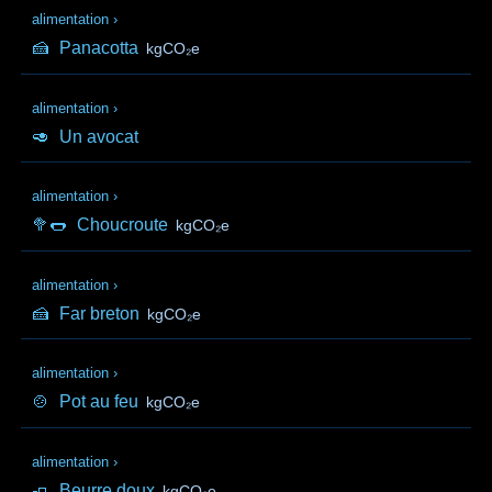
alimentation
›
🍰
Panacotta
kgCO₂e
alimentation
›
🥑
Un avocat
alimentation
›
🥦🌭
Choucroute
kgCO₂e
alimentation
›
🍰
Far breton
kgCO₂e
alimentation
›
🍲
Pot au feu
kgCO₂e
alimentation
›
🧈
Beurre doux
kgCO₂e