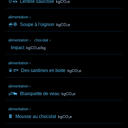
🍲🌭
Lentille saucisse
kgCO₂e
alimentation
›
🥣🧅
Soupe à l'oignon
kgCO₂e
alimentation
›
chocolat
›
Impact
kgCO₂e/kg
alimentation
›
🥫🐟
Des sardines en boite
kgCO₂e
alimentation
›
👶🐄
Blanquette de veau
kgCO₂e
alimentation
›
🍫
Mousse au chocolat
kgCO₂e