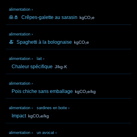
alimentation
›
🥞🧂
Crêpes-galette au sarasin
kgCO₂e
alimentation
›
🍝
Spaghetti à la bolognaise
kgCO₂e
alimentation
›
lait
›
Chaleur spécifique
J/kg-K
alimentation
›
Pois chiche sans emballage
kgCO₂e/kg
alimentation
›
sardines en boite
›
Impact
kgCO₂e/kg
alimentation
›
un avocat
›