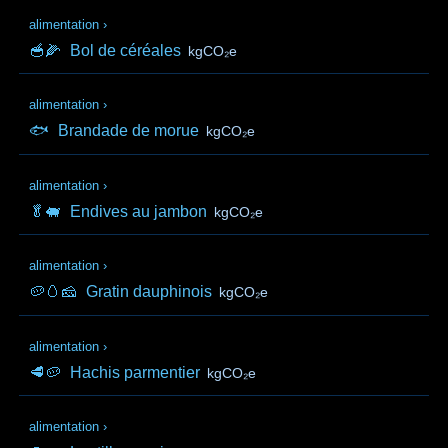
alimentation
›
🥣🌽
Bol de céréales
kgCO₂e
alimentation
›
🐟
Brandade de morue
kgCO₂e
alimentation
›
🥬🐖
Endives au jambon
kgCO₂e
alimentation
›
🥔🥚🧀
Gratin dauphinois
kgCO₂e
alimentation
›
🥩🥔
Hachis parmentier
kgCO₂e
alimentation
›