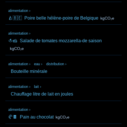
alimentation
›
🍐🇧🇪
Poire belle hélène-poire de Belgique
kgCO₂e
alimentation
›
🍅🧀
Salade de tomates mozzarella-de saison
kgCO₂e
alimentation
›
eau
›
distribution
›
Bouteille minérale
alimentation
›
lait
›
Chauffage litre de lait en joules
alimentation
›
🥐🍫
Pain au chocolat
kgCO₂e