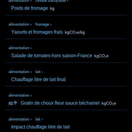
alimentation
›
fondue savoyarde
›
Poids de fromage
kg
alimentation
›
fromage
›
Yaourts et fromages frais
kgCO₂e/kg
alimentation
›
Salade de tomates-hors saison-France
kgCO₂e
alimentation
›
lait
›
Chauffage litre de lait final
alimentation
›
🧀🥦
Gratin de choux fleur sauce béchamel
kgCO₂e
alimentation
›
lait
›
Impact chauffage litre de lait