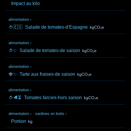
Impact au kilo
alimentation
›
🍅🇪🇸
Salade de tomates-d'Espagne
kgCO₂e
alimentation
›
🍅✨
Salade de tomates-de saison
kgCO₂e
alimentation
›
🍓✨
Tarte aux fraises-de saison
kgCO₂e
alimentation
›
🍅🥩⏳
Tomates farcies-hors saison
kgCO₂e
alimentation
›
sardines en boite
›
Portion
kg