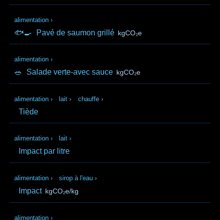
alimentation
›
🐟🍳
Pavé de saumon grillé
kgCO₂e
alimentation
›
🥗
Salade verte-avec sauce
kgCO₂e
alimentation
›
lait
›
chauffe
›
Tiède
alimentation
›
lait
›
Impact par litre
alimentation
›
sirop à l'eau
›
Impact
kgCO₂e/kg
alimentation
›