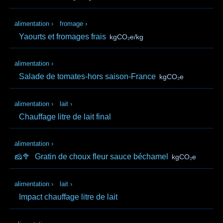
alimentation
›
fromage
›
Yaourts et fromages frais
kgCO₂e/kg
alimentation
›
Salade de tomates-hors saison-France
kgCO₂e
alimentation
›
lait
›
Chauffage litre de lait final
alimentation
›
🧀🥦
Gratin de choux fleur sauce béchamel
kgCO₂e
alimentation
›
lait
›
Impact chauffage litre de lait