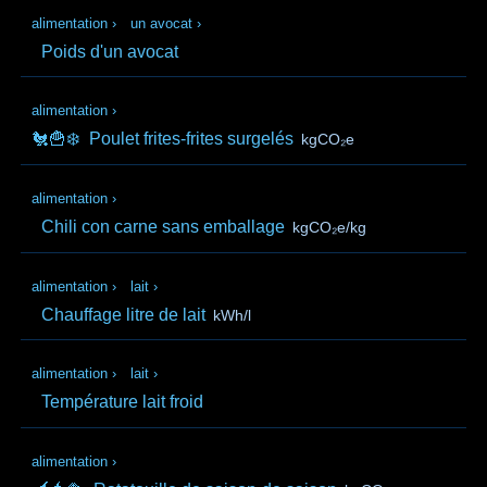
alimentation
›
un avocat
›
Poids d'un avocat
alimentation
›
🐔🍟❄️
Poulet frites-frites surgelés
kgCO₂e
alimentation
›
Chili con carne sans emballage
kgCO₂e/kg
alimentation
›
lait
›
Chauffage litre de lait
kWh/l
alimentation
›
lait
›
Température lait froid
alimentation
›