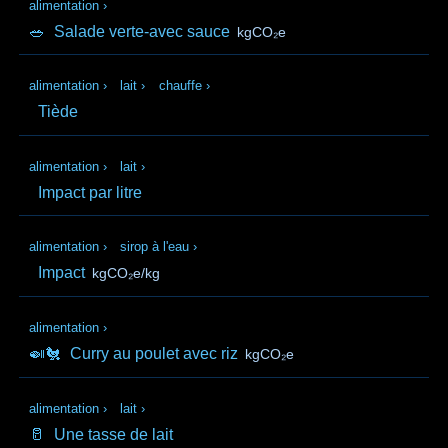
alimentation
›
🥗
Salade verte-avec sauce
kgCO₂e
alimentation
›
lait
›
chauffe
›
Tiède
alimentation
›
lait
›
Impact par litre
alimentation
›
sirop à l'eau
›
Impact
kgCO₂e/kg
alimentation
›
🍛🐔
Curry au poulet avec riz
kgCO₂e
alimentation
›
lait
›
🥛
Une tasse de lait