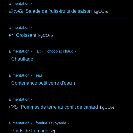
alimentation
›
🍏🍊🥝
Salade de fruits-fruits de saison
kgCO₂e
alimentation
›
🥐
Croissant
kgCO₂e
alimentation
›
lait
›
chocolat chaud
›
Chauffage
alimentation
›
eau
›
Contenance petit verre d'eau
l
alimentation
›
🥔🦆
Pommes de terre au confit de canard
kgCO₂e
alimentation
›
fondue savoyarde
›
Poids de fromage
kg