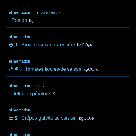
alimentation
›
sirop à l'eau
›
Portion
kg
alimentation
›
🧁🍫
Brownie-aux noix entière
kgCO₂e
alimentation
›
🍅🥩✨
Tomates farcies-de saison
kgCO₂e
alimentation
›
lait
›
Delta température
K
alimentation
›
🥞🧂
Crêpes-galette au sarasin
kgCO₂e
alimentation
›