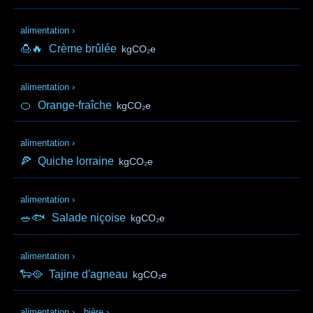
alimentation
›
🍮🔥
Crème brûlée
kgCO₂e
alimentation
›
🍊
Orange-fraîche
kgCO₂e
alimentation
›
🍕
Quiche lorraine
kgCO₂e
alimentation
›
🥗🐟
Salade niçoise
kgCO₂e
alimentation
›
🐑🥘
Tajine d'agneau
kgCO₂e
alimentation
›
bière
›