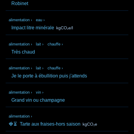
Robinet
alimentation
›
eau
›
Impact litre minérale
kgCO₂e/l
alimentation
›
lait
›
chauffe
›
Très chaud
alimentation
›
lait
›
chauffe
›
Je le porte à ébullition puis j'attends
alimentation
›
vin
›
Grand vin ou champagne
alimentation
›
🍓⏳
Tarte aux fraises-hors saison
kgCO₂e