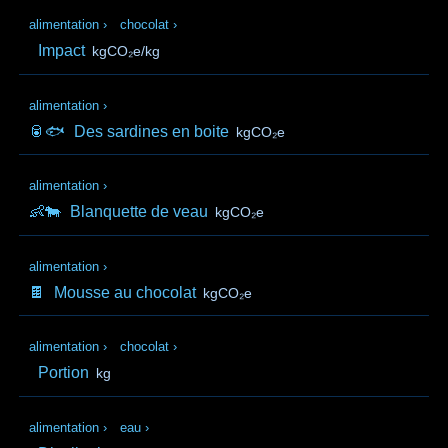
alimentation
›
chocolat
›
Impact
kgCO₂e/kg
alimentation
›
🥫🐟
Des sardines en boite
kgCO₂e
alimentation
›
👶🐄
Blanquette de veau
kgCO₂e
alimentation
›
🍫
Mousse au chocolat
kgCO₂e
alimentation
›
chocolat
›
Portion
kg
alimentation
›
eau
›