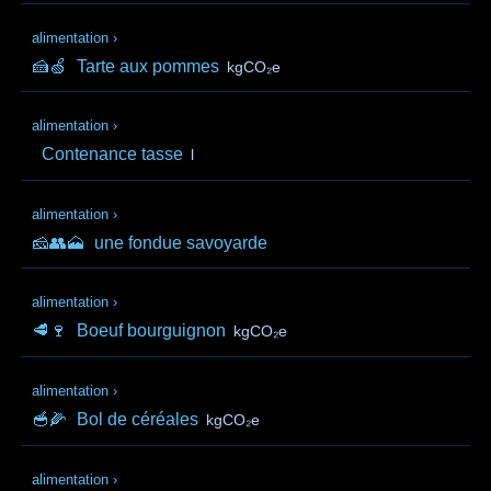
alimentation
›
🍰🍏
Tarte aux pommes
kgCO₂e
alimentation
›
Contenance tasse
l
alimentation
›
🧀👥🗻
une fondue savoyarde
alimentation
›
🥩🍷
Boeuf bourguignon
kgCO₂e
alimentation
›
🥣🌽
Bol de céréales
kgCO₂e
alimentation
›