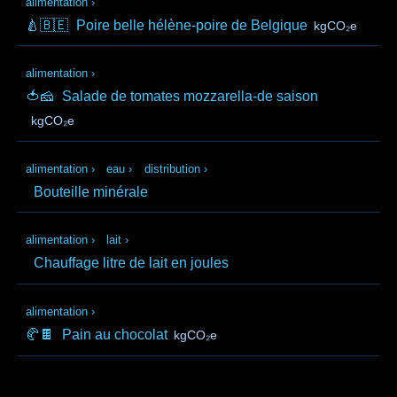
alimentation
›
🍐🇧🇪
Poire belle hélène-poire de Belgique
kgCO₂e
alimentation
›
🍅🧀
Salade de tomates mozzarella-de saison
kgCO₂e
alimentation
›
eau
›
distribution
›
Bouteille minérale
alimentation
›
lait
›
Chauffage litre de lait en joules
alimentation
›
🥐🍫
Pain au chocolat
kgCO₂e