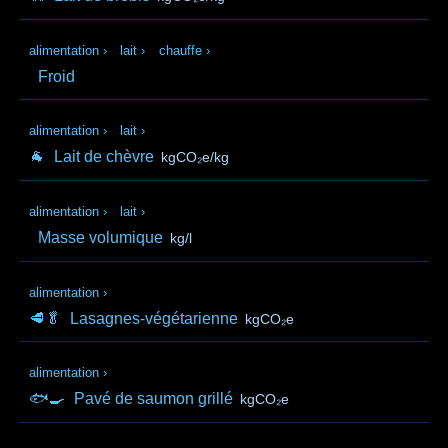
alimentation
›
lait
›
chauffe
›
Froid
alimentation
›
lait
›
🐐
Lait de chèvre
kgCO₂e/kg
alimentation
›
lait
›
Masse volumique
kg/l
alimentation
›
🥩🥬
Lasagnes-végétarienne
kgCO₂e
alimentation
›
🐟🍳
Pavé de saumon grillé
kgCO₂e