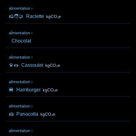
alimentation
›
🧀🧑‍🤝‍
Raclette
kgCO₂e
alimentation
›
Chocolat
alimentation
›
🥫🌭
Cassoulet
kgCO₂e
alimentation
›
🍔
Hamburger
kgCO₂e
alimentation
›
🍰
Panacotta
kgCO₂e
alimentation
›