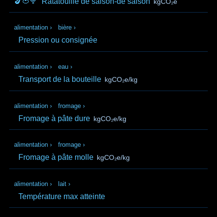
🍆🍅🥦
Ratatouille de saison-de saison
kgCO₂e
alimentation
›
bière
›
Pression ou consignée
alimentation
›
eau
›
Transport de la bouteille
kgCO₂e/kg
alimentation
›
fromage
›
Fromage à pâte dure
kgCO₂e/kg
alimentation
›
fromage
›
Fromage à pâte molle
kgCO₂e/kg
alimentation
›
lait
›
Température max atteinte