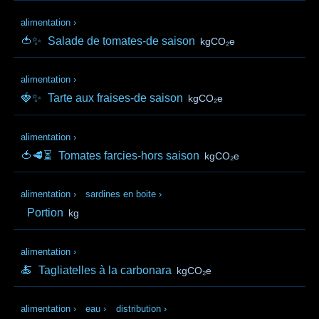
alimentation
›
🍅✨
Salade de tomates-de saison
kgCO₂e
alimentation
›
🍓✨
Tarte aux fraises-de saison
kgCO₂e
alimentation
›
🍅🥩⏳
Tomates farcies-hors saison
kgCO₂e
alimentation
›
sardines en boite
›
Portion
kg
alimentation
›
🍝
Tagliatelles à la carbonara
kgCO₂e
alimentation
›
eau
›
distribution
›