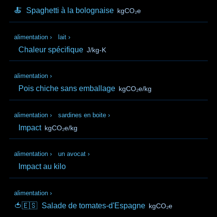
🍝
Spaghetti à la bolognaise
kgCO₂e
alimentation
›
lait
›
Chaleur spécifique
J/kg-K
alimentation
›
Pois chiche sans emballage
kgCO₂e/kg
alimentation
›
sardines en boite
›
Impact
kgCO₂e/kg
alimentation
›
un avocat
›
Impact au kilo
alimentation
›
🍅🇪🇸
Salade de tomates-d'Espagne
kgCO₂e