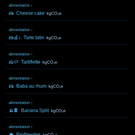
alimentation
›
🍰
Cheese cake
kgCO₂e
alimentation
›
🍰🍏↕️
Tarte tatin
kgCO₂e
alimentation
›
🧀🥔
Tartiflette
kgCO₂e
alimentation
›
🍰
Baba au rhum
kgCO₂e
alimentation
›
🍌🍫
Banana Split
kgCO₂e
alimentation
›
🧁
Profiteroles
kgCO₂e