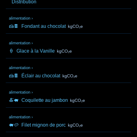
Distribution
alimentation
›
🍰🍫
Fondant au chocolat
kgCO₂e
alimentation
›
🍦
Glace à la Vanille
kgCO₂e
alimentation
›
🍰🍫
Éclair au chocolat
kgCO₂e
alimentation
›
🍝🐖
Coquilette au jambon
kgCO₂e
alimentation
›
🐖🥔
Filet mignon de porc
kgCO₂e