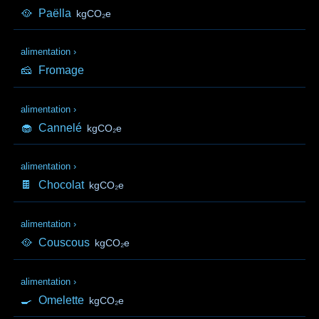
🥘
Paëlla
kgCO₂e
alimentation
›
🧀
Fromage
alimentation
›
🧁
Cannelé
kgCO₂e
alimentation
›
🍫
Chocolat
kgCO₂e
alimentation
›
🥘
Couscous
kgCO₂e
alimentation
›
🍳
Omelette
kgCO₂e