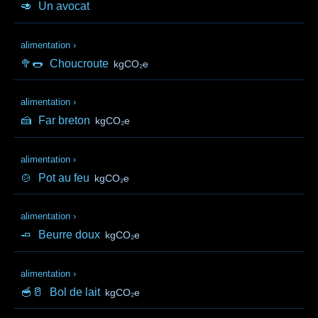
🥑
Un avocat
alimentation
›
🥦🌭
Choucroute
kgCO₂e
alimentation
›
🍰
Far breton
kgCO₂e
alimentation
›
🍲
Pot au feu
kgCO₂e
alimentation
›
🧈
Beurre doux
kgCO₂e
alimentation
›
🥣🥛
Bol de lait
kgCO₂e