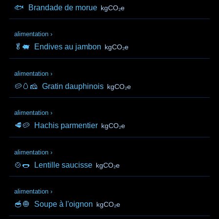
🐟
Brandade de morue
kgCO₂e
alimentation
›
🥬🐖
Endives au jambon
kgCO₂e
alimentation
›
🥔🥚🧀
Gratin dauphinois
kgCO₂e
alimentation
›
🥩🥔
Hachis parmentier
kgCO₂e
alimentation
›
🍲🌭
Lentille saucisse
kgCO₂e
alimentation
›
🥣🧅
Soupe à l'oignon
kgCO₂e