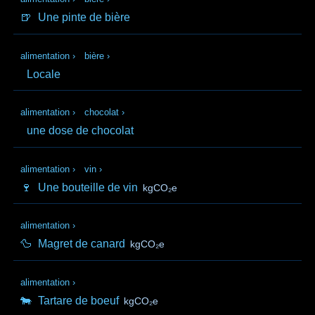
🍺
Une pinte de bière
alimentation
›
bière
›
Locale
alimentation
›
chocolat
›
une dose de chocolat
alimentation
›
vin
›
🍷
Une bouteille de vin
kgCO₂e
alimentation
›
🦆
Magret de canard
kgCO₂e
alimentation
›
🐄
Tartare de boeuf
kgCO₂e