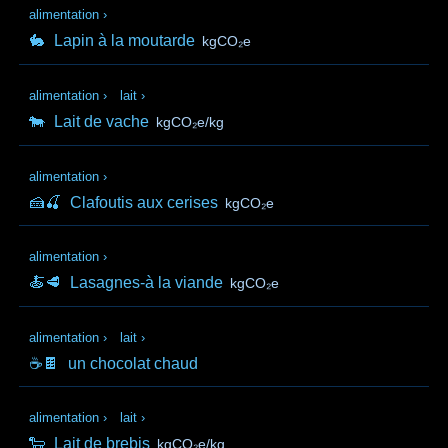
alimentation
›
🐇
Lapin à la moutarde
kgCO₂e
alimentation
›
lait
›
🐄
Lait de vache
kgCO₂e/kg
alimentation
›
🍰🍒
Clafoutis aux cerises
kgCO₂e
alimentation
›
🍝🥩
Lasagnes-à la viande
kgCO₂e
alimentation
›
lait
›
☕🍫
un chocolat chaud
alimentation
›
lait
›
🐑
Lait de brebis
kgCO₂e/kg