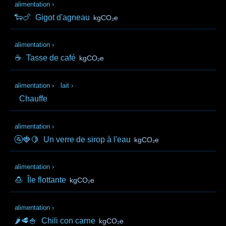
alimentation
›
🐑🍗
Gigot d'agneau
kgCO₂e
alimentation
›
☕
Tasse de café
kgCO₂e
alimentation
›
lait
›
Chauffe
alimentation
›
🚰🍓🍋
Un verre de sirop à l'eau
kgCO₂e
alimentation
›
🍮
Île flottante
kgCO₂e
alimentation
›
🌶️🥩🍚
Chili con carne
kgCO₂e