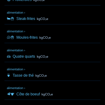
alimentation
›
🐄🍟
Steak-frites
kgCO₂e
alimentation
›
🐚🍟
Moules-frites
kgCO₂e
alimentation
›
🍰
Quatre quarts
kgCO₂e
alimentation
›
🍵
Tasse de thé
kgCO₂e
alimentation
›
🥩🐮
Côte de boeuf
kgCO₂e