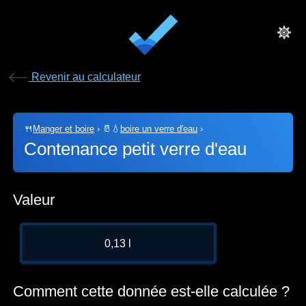
Revenir au calculateur
🍴
Manger et boire
›
🥛💧
boire un verre d'eau
›
Contenance petit verre d'eau
Valeur
0,13 l
Comment cette donnée est-elle calculée ?