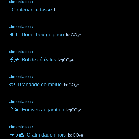
alimentation
›
Contenance tasse
l
alimentation
›
🥩🍷
Boeuf bourguignon
kgCO₂e
alimentation
›
🥣🌽
Bol de céréales
kgCO₂e
alimentation
›
🐟
Brandade de morue
kgCO₂e
alimentation
›
🥬🐖
Endives au jambon
kgCO₂e
alimentation
›
🥔🥚🧀
Gratin dauphinois
kgCO₂e