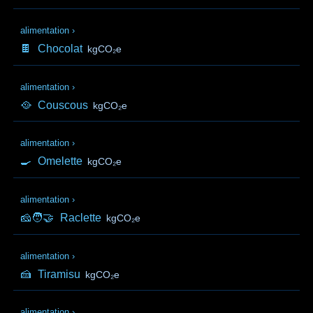
alimentation
›
🍫
Chocolat
kgCO₂e
alimentation
›
🥘
Couscous
kgCO₂e
alimentation
›
🍳
Omelette
kgCO₂e
alimentation
›
🧀🧑‍🤝‍
Raclette
kgCO₂e
alimentation
›
🍰
Tiramisu
kgCO₂e
alimentation
›