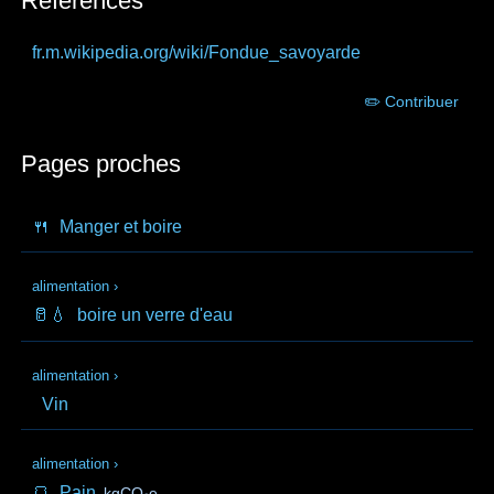
Références
fr.m.wikipedia.org
/wiki/Fondue_savoyarde
✏️ Contribuer
Pages proches
🍴
Manger et boire
alimentation
›
🥛💧
boire un verre d'eau
alimentation
›
Vin
alimentation
›
🍞
Pain
kgCO₂e