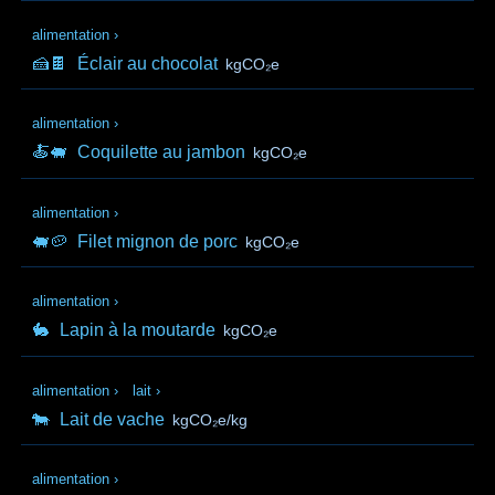
alimentation
›
🍰🍫
Éclair au chocolat
kgCO₂e
alimentation
›
🍝🐖
Coquilette au jambon
kgCO₂e
alimentation
›
🐖🥔
Filet mignon de porc
kgCO₂e
alimentation
›
🐇
Lapin à la moutarde
kgCO₂e
alimentation
›
lait
›
🐄
Lait de vache
kgCO₂e/kg
alimentation
›