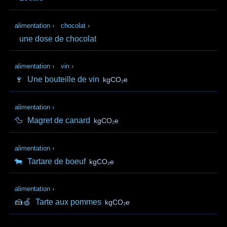
alimentation
›
chocolat
›
une dose de chocolat
alimentation
›
vin
›
🍷
Une bouteille de vin
kgCO₂e
alimentation
›
🦆
Magret de canard
kgCO₂e
alimentation
›
🐄
Tartare de boeuf
kgCO₂e
alimentation
›
🍰🍏
Tarte aux pommes
kgCO₂e