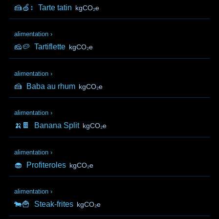
🍰🍏↕️
Tarte tatin
kgCO₂e
alimentation
›
🧀🥔
Tartiflette
kgCO₂e
alimentation
›
🍰
Baba au rhum
kgCO₂e
alimentation
›
🍌🍫
Banana Split
kgCO₂e
alimentation
›
🧁
Profiteroles
kgCO₂e
alimentation
›
🐄🍟
Steak-frites
kgCO₂e