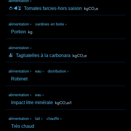
alimentation
›
🍅🥩⏳
Tomates farcies-hors saison
kgCO₂e
alimentation
›
sardines en boite
›
Portion
kg
alimentation
›
🍝
Tagliatelles à la carbonara
kgCO₂e
alimentation
›
eau
›
distribution
›
Robinet
alimentation
›
eau
›
Impact litre minérale
kgCO₂e/l
alimentation
›
lait
›
chauffe
›
Très chaud