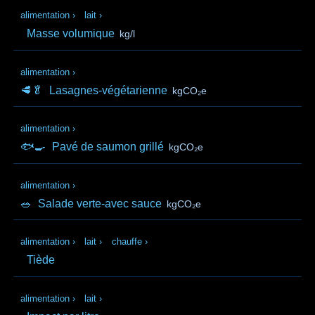
alimentation
›
lait
›
Masse volumique
kg/l
alimentation
›
🥩🥬
Lasagnes-végétarienne
kgCO₂e
alimentation
›
🐟🍳
Pavé de saumon grillé
kgCO₂e
alimentation
›
🥗
Salade verte-avec sauce
kgCO₂e
alimentation
›
lait
›
chauffe
›
Tiède
alimentation
›
lait
›