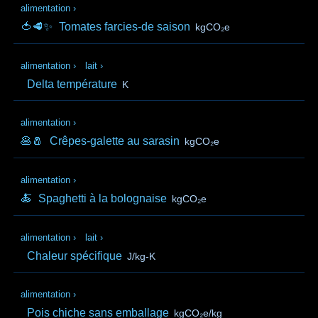
alimentation
›
🍅🥩✨
Tomates farcies-de saison
kgCO₂e
alimentation
›
lait
›
Delta température
K
alimentation
›
🥞🧂
Crêpes-galette au sarasin
kgCO₂e
alimentation
›
🍝
Spaghetti à la bolognaise
kgCO₂e
alimentation
›
lait
›
Chaleur spécifique
J/kg-K
alimentation
›
Pois chiche sans emballage
kgCO₂e/kg