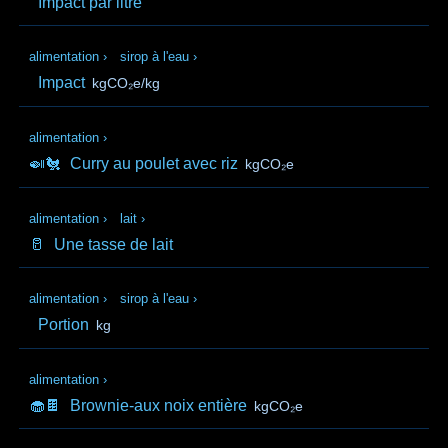
Impact par litre
alimentation
›
sirop à l'eau
›
Impact
kgCO₂e/kg
alimentation
›
🍛🐔
Curry au poulet avec riz
kgCO₂e
alimentation
›
lait
›
🥛
Une tasse de lait
alimentation
›
sirop à l'eau
›
Portion
kg
alimentation
›
🧁🍫
Brownie-aux noix entière
kgCO₂e