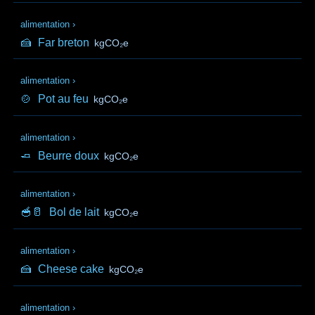
alimentation
›
🍰
Far breton
kgCO₂e
alimentation
›
🍲
Pot au feu
kgCO₂e
alimentation
›
🧈
Beurre doux
kgCO₂e
alimentation
›
🥣🥛
Bol de lait
kgCO₂e
alimentation
›
🍰
Cheese cake
kgCO₂e
alimentation
›