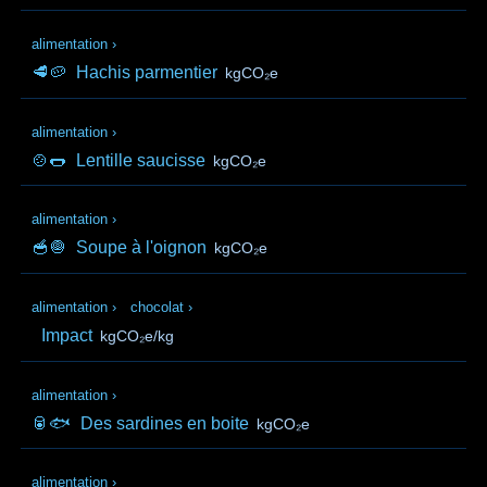
alimentation
›
🥩🥔
Hachis parmentier
kgCO₂e
alimentation
›
🍲🌭
Lentille saucisse
kgCO₂e
alimentation
›
🥣🧅
Soupe à l'oignon
kgCO₂e
alimentation
›
chocolat
›
Impact
kgCO₂e/kg
alimentation
›
🥫🐟
Des sardines en boite
kgCO₂e
alimentation
›