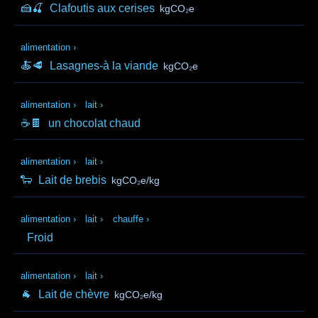
🍰🍒
Clafoutis aux cerises
kgCO₂e
alimentation
›
🍝🥩
Lasagnes-à la viande
kgCO₂e
alimentation
›
lait
›
☕🍫
un chocolat chaud
alimentation
›
lait
›
🐑
Lait de brebis
kgCO₂e/kg
alimentation
›
lait
›
chauffe
›
Froid
alimentation
›
lait
›
🐐
Lait de chèvre
kgCO₂e/kg