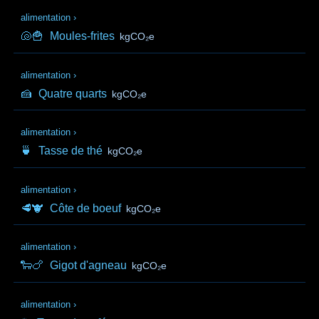
alimentation
›
🐚🍟
Moules-frites
kgCO₂e
alimentation
›
🍰
Quatre quarts
kgCO₂e
alimentation
›
🍵
Tasse de thé
kgCO₂e
alimentation
›
🥩🐮
Côte de boeuf
kgCO₂e
alimentation
›
🐑🍗
Gigot d'agneau
kgCO₂e
alimentation
›