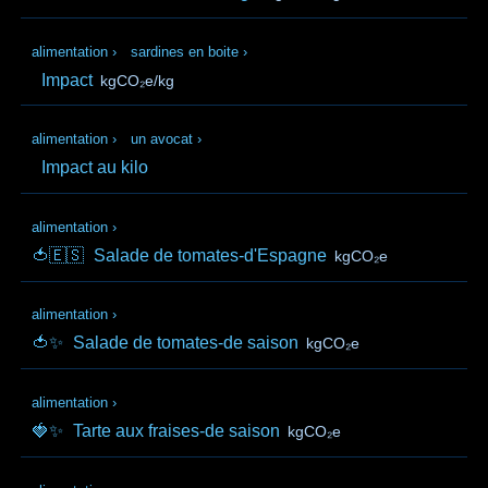
alimentation
›
sardines en boite
›
Impact
kgCO₂e/kg
alimentation
›
un avocat
›
Impact au kilo
alimentation
›
🍅🇪🇸
Salade de tomates-d'Espagne
kgCO₂e
alimentation
›
🍅✨
Salade de tomates-de saison
kgCO₂e
alimentation
›
🍓✨
Tarte aux fraises-de saison
kgCO₂e