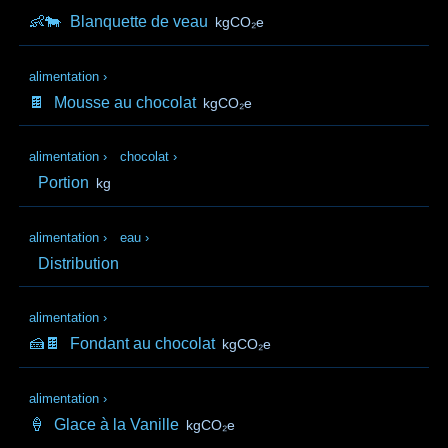
👶🐄
Blanquette de veau
kgCO₂e
alimentation
›
🍫
Mousse au chocolat
kgCO₂e
alimentation
›
chocolat
›
Portion
kg
alimentation
›
eau
›
Distribution
alimentation
›
🍰🍫
Fondant au chocolat
kgCO₂e
alimentation
›
🍦
Glace à la Vanille
kgCO₂e