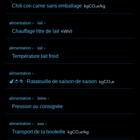
Chili con carne sans emballage
kgCO₂e/kg
alimentation
›
lait
›
Chauffage litre de lait
kWh/l
alimentation
›
lait
›
Température lait froid
alimentation
›
🍆🍅🥦
Ratatouille de saison-de saison
kgCO₂e
alimentation
›
bière
›
Pression ou consignée
alimentation
›
eau
›
Transport de la bouteille
kgCO₂e/kg