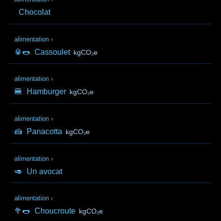
Chocolat
alimentation
›
🥫🌭
Cassoulet
kgCO₂e
alimentation
›
🍔
Hamburger
kgCO₂e
alimentation
›
🍰
Panacotta
kgCO₂e
alimentation
›
🥑
Un avocat
alimentation
›
🥦🌭
Choucroute
kgCO₂e