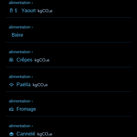
alimentation
›
🥛🥄
Yaourt
kgCO₂e
alimentation
›
Bière
alimentation
›
🥞
Crêpes
kgCO₂e
alimentation
›
🥘
Paëlla
kgCO₂e
alimentation
›
🧀
Fromage
alimentation
›
🧁
Cannelé
kgCO₂e