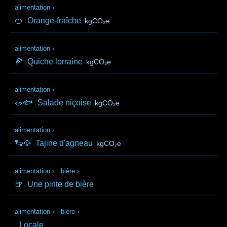
alimentation
›
🍊
Orange-fraîche
kgCO₂e
alimentation
›
🍕
Quiche lorraine
kgCO₂e
alimentation
›
🥗🐟
Salade niçoise
kgCO₂e
alimentation
›
🐑🥘
Tajine d'agneau
kgCO₂e
alimentation
›
bière
›
🍺
Une pinte de bière
alimentation
›
bière
›
Locale