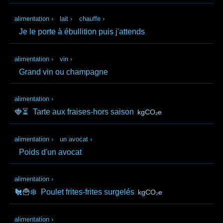
alimentation
›
lait
›
chauffe
›
Je le porte à ébullition puis j'attends
alimentation
›
vin
›
Grand vin ou champagne
alimentation
›
🍓⏳
Tarte aux fraises-hors saison
kgCO₂e
alimentation
›
un avocat
›
Poids d'un avocat
alimentation
›
🐔🍟❄️
Poulet frites-frites surgelés
kgCO₂e
alimentation
›