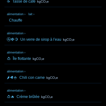
☕
Tasse de café
kgCO₂e
alimentation
›
lait
›
Chauffe
alimentation
›
🚰🍓🍋
Un verre de sirop à l'eau
kgCO₂e
alimentation
›
🍮
Île flottante
kgCO₂e
alimentation
›
🌶️🥩🍚
Chili con carne
kgCO₂e
alimentation
›
🍮🔥
Crème brûlée
kgCO₂e