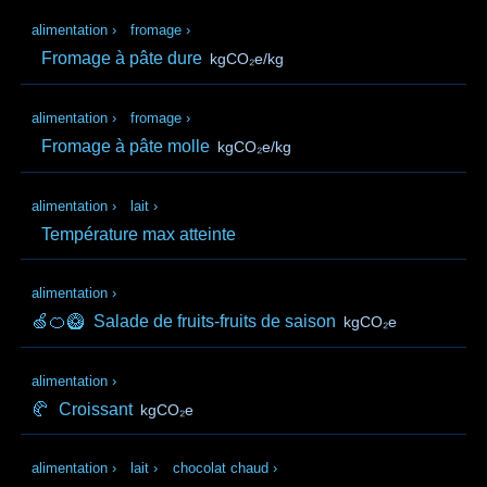
alimentation
›
fromage
›
Fromage à pâte dure
kgCO₂e/kg
alimentation
›
fromage
›
Fromage à pâte molle
kgCO₂e/kg
alimentation
›
lait
›
Température max atteinte
alimentation
›
🍏🍊🥝
Salade de fruits-fruits de saison
kgCO₂e
alimentation
›
🥐
Croissant
kgCO₂e
alimentation
›
lait
›
chocolat chaud
›