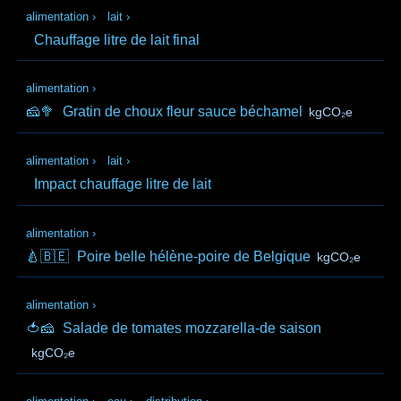
alimentation
›
lait
›
Chauffage litre de lait final
alimentation
›
🧀🥦
Gratin de choux fleur sauce béchamel
kgCO₂e
alimentation
›
lait
›
Impact chauffage litre de lait
alimentation
›
🍐🇧🇪
Poire belle hélène-poire de Belgique
kgCO₂e
alimentation
›
🍅🧀
Salade de tomates mozzarella-de saison
kgCO₂e