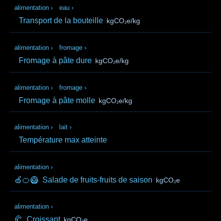
alimentation
›
eau
›
Transport de la bouteille
kgCO₂e/kg
alimentation
›
fromage
›
Fromage à pâte dure
kgCO₂e/kg
alimentation
›
fromage
›
Fromage à pâte molle
kgCO₂e/kg
alimentation
›
lait
›
Température max atteinte
alimentation
›
🍏🍊🥝
Salade de fruits-fruits de saison
kgCO₂e
alimentation
›
🥐
Croissant
kgCO₂e