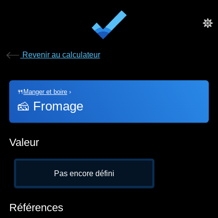
Revenir au calculateur
🍴
Manger et boire
›
🧀
Fromage
Valeur
Pas encore défini
Références