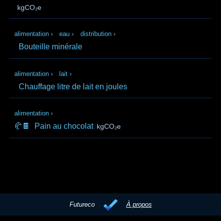
kgCO₂e
alimentation
›
eau
›
distribution
›
Bouteille minérale
alimentation
›
lait
›
Chauffage litre de lait en joules
alimentation
›
🥐🍫
Pain au chocolat
kgCO₂e
Futureco
À propos