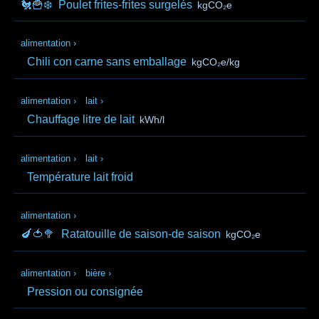
🐔🍟❄️
Poulet frites-frites surgelés
kgCO₂e
alimentation
›
Chili con carne sans emballage
kgCO₂e/kg
alimentation
›
lait
›
Chauffage litre de lait
kWh/l
alimentation
›
lait
›
Température lait froid
alimentation
›
🍆🍅🥦
Ratatouille de saison-de saison
kgCO₂e
alimentation
›
bière
›
Pression ou consignée