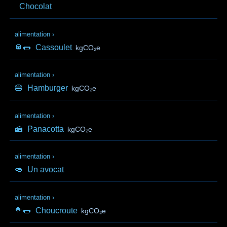
Chocolat
alimentation
›
🥫🌭
Cassoulet
kgCO₂e
alimentation
›
🍔
Hamburger
kgCO₂e
alimentation
›
🍰
Panacotta
kgCO₂e
alimentation
›
🥑
Un avocat
alimentation
›
🥦🌭
Choucroute
kgCO₂e