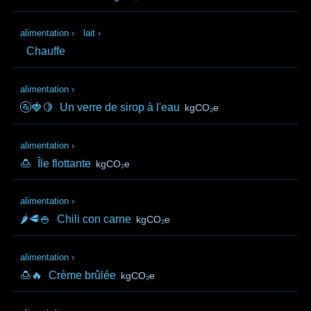
alimentation
›
lait
›
Chauffe
alimentation
›
🚰🍓🍋
Un verre de sirop à l'eau
kgCO₂e
alimentation
›
🍮
Île flottante
kgCO₂e
alimentation
›
🌶️🥩🍚
Chili con carne
kgCO₂e
alimentation
›
🍮🔥
Crème brûlée
kgCO₂e