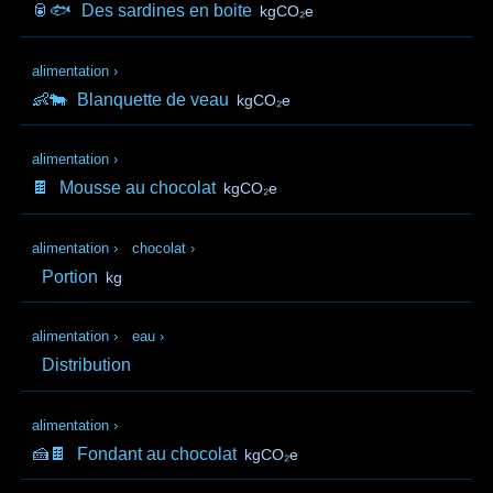
🥫🐟
Des sardines en boite
kgCO₂e
alimentation
›
👶🐄
Blanquette de veau
kgCO₂e
alimentation
›
🍫
Mousse au chocolat
kgCO₂e
alimentation
›
chocolat
›
Portion
kg
alimentation
›
eau
›
Distribution
alimentation
›
🍰🍫
Fondant au chocolat
kgCO₂e