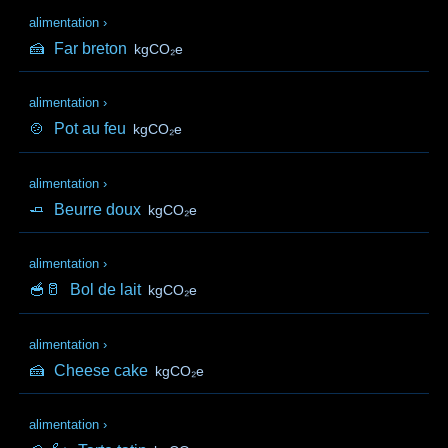
alimentation
›
🍰
Far breton
kgCO₂e
alimentation
›
🍲
Pot au feu
kgCO₂e
alimentation
›
🧈
Beurre doux
kgCO₂e
alimentation
›
🥣🥛
Bol de lait
kgCO₂e
alimentation
›
🍰
Cheese cake
kgCO₂e
alimentation
›