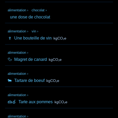
alimentation
›
chocolat
›
une dose de chocolat
alimentation
›
vin
›
🍷
Une bouteille de vin
kgCO₂e
alimentation
›
🦆
Magret de canard
kgCO₂e
alimentation
›
🐄
Tartare de boeuf
kgCO₂e
alimentation
›
🍰🍏
Tarte aux pommes
kgCO₂e
alimentation
›