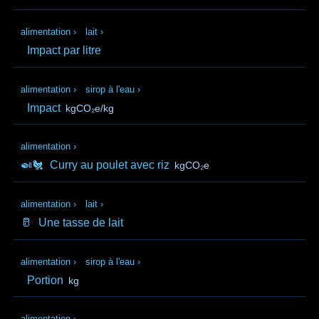
alimentation
›
lait
›
Impact par litre
alimentation
›
sirop à l'eau
›
Impact
kgCO₂e/kg
alimentation
›
🍛🐔
Curry au poulet avec riz
kgCO₂e
alimentation
›
lait
›
🥛
Une tasse de lait
alimentation
›
sirop à l'eau
›
Portion
kg
alimentation
›