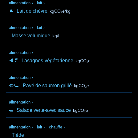
alimentation
›
lait
›
🐐
Lait de chèvre
kgCO₂e/kg
alimentation
›
lait
›
Masse volumique
kg/l
alimentation
›
🥩🥬
Lasagnes-végétarienne
kgCO₂e
alimentation
›
🐟🍳
Pavé de saumon grillé
kgCO₂e
alimentation
›
🥗
Salade verte-avec sauce
kgCO₂e
alimentation
›
lait
›
chauffe
›
Tiède