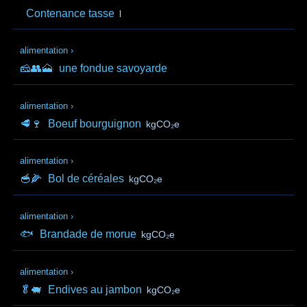
Contenance tasse
l
alimentation
›
🧀👥🗻
une fondue savoyarde
alimentation
›
🥩🍷
Boeuf bourguignon
kgCO₂e
alimentation
›
🥣🌽
Bol de céréales
kgCO₂e
alimentation
›
🐟
Brandade de morue
kgCO₂e
alimentation
›
🥬🐖
Endives au jambon
kgCO₂e