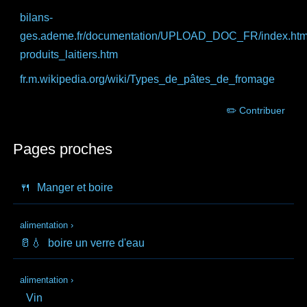
bilans-
ges.ademe.fr
/documentation/UPLOAD_DOC_FR/index.ht
produits_laitiers.htm
fr.m.wikipedia.org
/wiki/Types_de_pâtes_de_fromage
✏️ Contribuer
Pages proches
🍴
Manger et boire
alimentation
›
🥛💧
boire un verre d'eau
alimentation
›
Vin