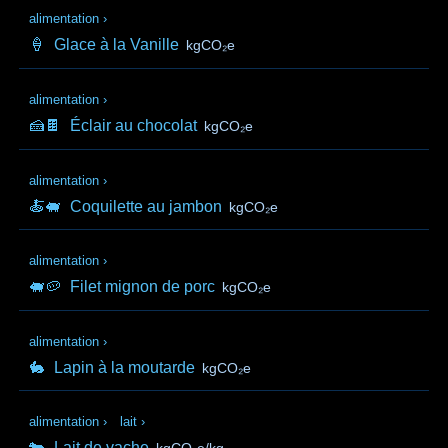
alimentation
›
🍦
Glace à la Vanille
kgCO₂e
alimentation
›
🍰🍫
Éclair au chocolat
kgCO₂e
alimentation
›
🍝🐖
Coquilette au jambon
kgCO₂e
alimentation
›
🐖🥔
Filet mignon de porc
kgCO₂e
alimentation
›
🐇
Lapin à la moutarde
kgCO₂e
alimentation
›
lait
›
🐄
Lait de vache