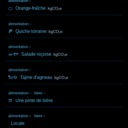
alimentation
›
🍊
Orange-fraîche
kgCO₂e
alimentation
›
🍕
Quiche lorraine
kgCO₂e
alimentation
›
🥗🐟
Salade niçoise
kgCO₂e
alimentation
›
🐑🥘
Tajine d'agneau
kgCO₂e
alimentation
›
bière
›
🍺
Une pinte de bière
alimentation
›
bière
›
Locale