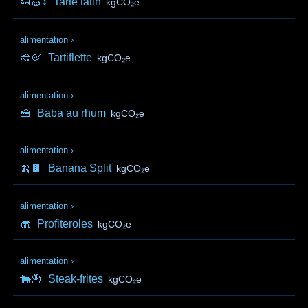
🍰🍏↕️
Tarte tatin
kgCO₂e
alimentation
›
🧀🥔
Tartiflette
kgCO₂e
alimentation
›
🍰
Baba au rhum
kgCO₂e
alimentation
›
🍌🍫
Banana Split
kgCO₂e
alimentation
›
🧁
Profiteroles
kgCO₂e
alimentation
›
🐄🍟
Steak-frites
kgCO₂e