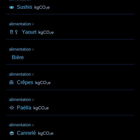
🍣
Sushis
kgCO₂e
alimentation
›
🥛🥄
Yaourt
kgCO₂e
alimentation
›
Bière
alimentation
›
🥞
Crêpes
kgCO₂e
alimentation
›
🥘
Paëlla
kgCO₂e
alimentation
›
🧁
Cannelé
kgCO₂e