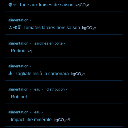
🍓✨
Tarte aux fraises-de saison
kgCO₂e
alimentation
›
🍅🥩⏳
Tomates farcies-hors saison
kgCO₂e
alimentation
›
sardines en boite
›
Portion
kg
alimentation
›
🍝
Tagliatelles à la carbonara
kgCO₂e
alimentation
›
eau
›
distribution
›
Robinet
alimentation
›
eau
›
Impact litre minérale
kgCO₂e/l