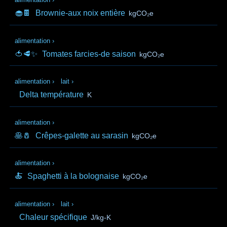
🧁🍫
Brownie-aux noix entière
kgCO₂e
alimentation
›
🍅🥩✨
Tomates farcies-de saison
kgCO₂e
alimentation
›
lait
›
Delta température
K
alimentation
›
🥞🧂
Crêpes-galette au sarasin
kgCO₂e
alimentation
›
🍝
Spaghetti à la bolognaise
kgCO₂e
alimentation
›
lait
›
Chaleur spécifique
J/kg-K