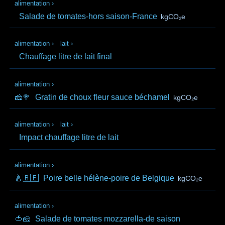
alimentation
›
Salade de tomates-hors saison-France
kgCO₂e
alimentation
›
lait
›
Chauffage litre de lait final
alimentation
›
🧀🥦
Gratin de choux fleur sauce béchamel
kgCO₂e
alimentation
›
lait
›
Impact chauffage litre de lait
alimentation
›
🍐🇧🇪
Poire belle hélène-poire de Belgique
kgCO₂e
alimentation
›
🍅🧀
Salade de tomates mozzarella-de saison