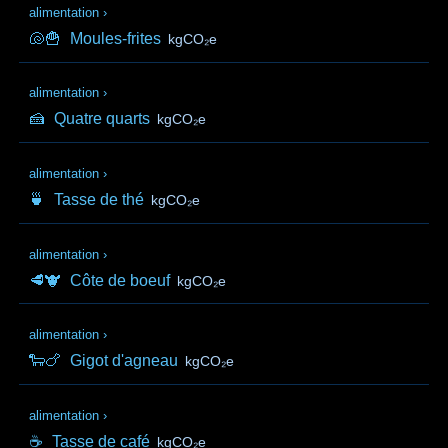
alimentation
›
🐚🍟
Moules-frites
kgCO₂e
alimentation
›
🍰
Quatre quarts
kgCO₂e
alimentation
›
🍵
Tasse de thé
kgCO₂e
alimentation
›
🥩🐮
Côte de boeuf
kgCO₂e
alimentation
›
🐑🍗
Gigot d'agneau
kgCO₂e
alimentation
›
☕
Tasse de café
kgCO₂e