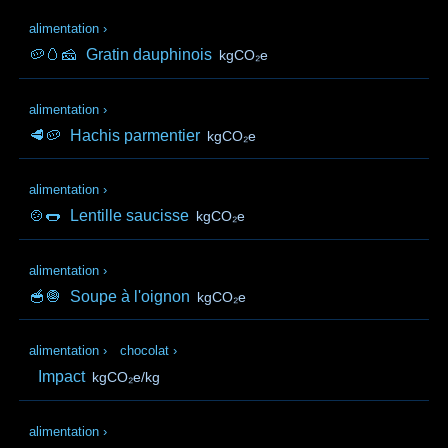
alimentation
›
🥔🥚🧀
Gratin dauphinois
kgCO₂e
alimentation
›
🥩🥔
Hachis parmentier
kgCO₂e
alimentation
›
🍲🌭
Lentille saucisse
kgCO₂e
alimentation
›
🥣🧅
Soupe à l'oignon
kgCO₂e
alimentation
›
chocolat
›
Impact
kgCO₂e/kg
alimentation
›