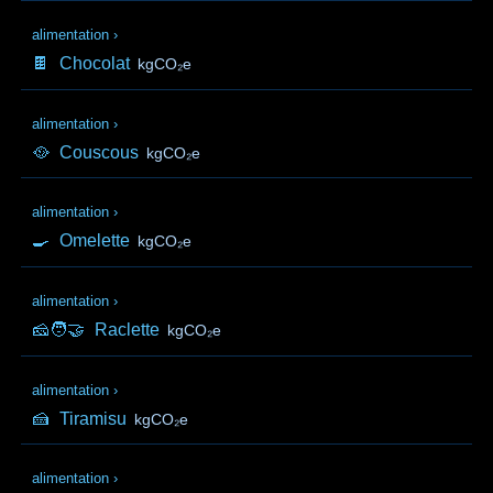
alimentation
›
🍫
Chocolat
kgCO₂e
alimentation
›
🥘
Couscous
kgCO₂e
alimentation
›
🍳
Omelette
kgCO₂e
alimentation
›
🧀🧑‍🤝‍
Raclette
kgCO₂e
alimentation
›
🍰
Tiramisu
kgCO₂e
alimentation
›