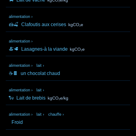
kgCO₂e/kg
alimentation
›
🍰🍒
Clafoutis aux cerises
kgCO₂e
alimentation
›
🍝🥩
Lasagnes-à la viande
kgCO₂e
alimentation
›
lait
›
☕🍫
un chocolat chaud
alimentation
›
lait
›
🐑
Lait de brebis
kgCO₂e/kg
alimentation
›
lait
›
chauffe
›
Froid