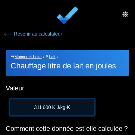
Revenir au calculateur
🍴
Manger et boire
›
🥛
Lait
›
Chauffage litre de lait en joules
Valeur
311 600 K.J/kg-K
Comment cette donnée est-elle calculée ?