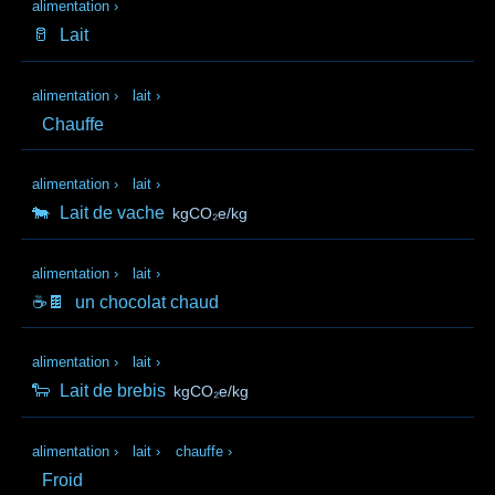
alimentation
›
🥛
Lait
alimentation
›
lait
›
Chauffe
alimentation
›
lait
›
🐄
Lait de vache
kgCO₂e/kg
alimentation
›
lait
›
☕🍫
un chocolat chaud
alimentation
›
lait
›
🐑
Lait de brebis
kgCO₂e/kg
alimentation
›
lait
›
chauffe
›
Froid