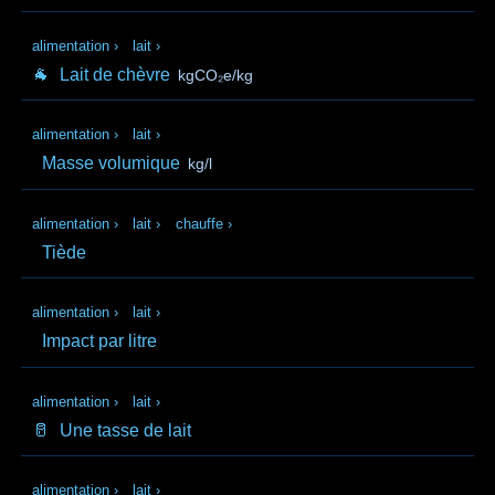
alimentation
›
lait
›
🐐
Lait de chèvre
kgCO₂e/kg
alimentation
›
lait
›
Masse volumique
kg/l
alimentation
›
lait
›
chauffe
›
Tiède
alimentation
›
lait
›
Impact par litre
alimentation
›
lait
›
🥛
Une tasse de lait
alimentation
›
lait
›