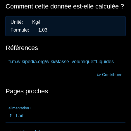
Comment cette donnée est-elle calculée ?
Unité
:
Kg/l
Formule
:
1.03
Références
fr.m.wikipedia.org
/wiki/Masse_volumique#Liquides
✏️ Contribuer
Pages proches
alimentation
›
🥛
Lait