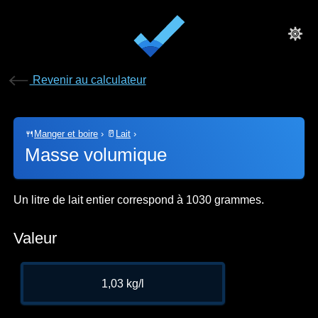
Revenir au calculateur
🍴
Manger et boire
›
🥛
Lait
›
Masse volumique
Un litre de lait entier correspond à 1030 grammes.
Valeur
1,03 kg/l