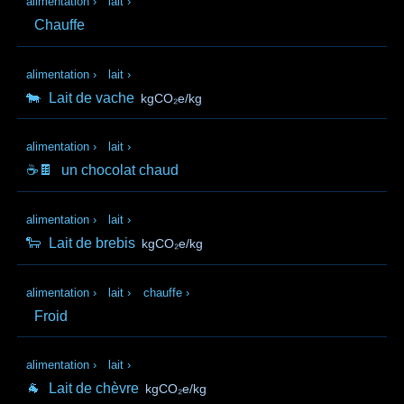
alimentation
›
lait
›
Chauffe
alimentation
›
lait
›
🐄
Lait de vache
kgCO₂e/kg
alimentation
›
lait
›
☕🍫
un chocolat chaud
alimentation
›
lait
›
🐑
Lait de brebis
kgCO₂e/kg
alimentation
›
lait
›
chauffe
›
Froid
alimentation
›
lait
›
🐐
Lait de chèvre
kgCO₂e/kg