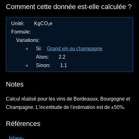
Comment cette donnée est-elle calculée ?
Unité
:
KgCO₂e
Formule
:
Variations
:
Si
:
Grand vin ou champagne
Alors
:
2.2
Sinon
:
1.1
Notes
Calcul réalisé pour les vins de Bordeauux, Bourgogne et
Champagne. L'incertitude de l'estimation est de ±50%.
Références
bilans-