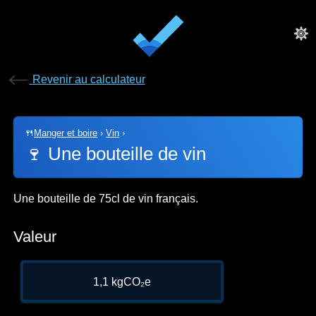
Revenir au calculateur
🍴
Manger et boire
›
Vin
›
🍷
Une bouteille de vin
Une bouteille de 75cl de vin français.
Valeur
1,1 kgCO₂e