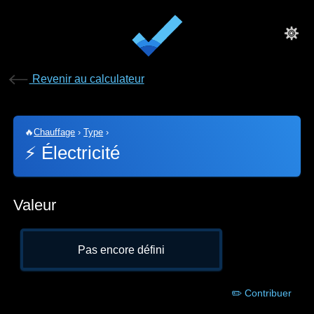
Revenir au calculateur
🔥
Chauffage
›
Type
›
⚡
Électricité
Valeur
Pas encore défini
✏️ Contribuer