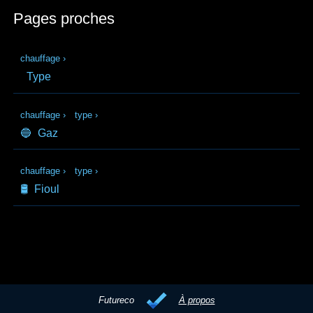
Pages proches
chauffage
›
Type
chauffage
›
type
›
🔵
Gaz
chauffage
›
type
›
🛢️
Fioul
Futureco
À propos