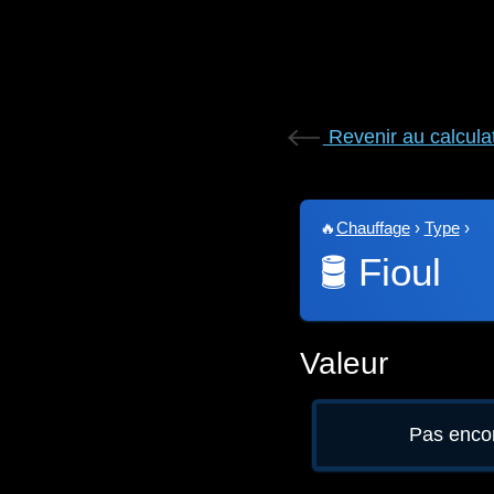
Revenir au calcula
🔥
Chauffage
›
Type
›
🛢️
Fioul
Valeur
Pas encor