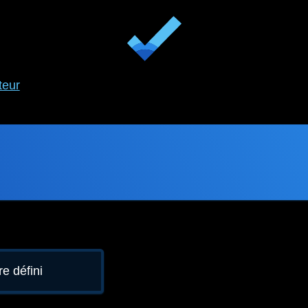
teur
e défini