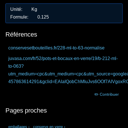
Unité
:
Kg
Formule
:
0.125
Références
conservesetbouteilles.fr
/228-ml-to-63-normalise
juvasa.com
/fr/52/pots-et-bocaux-en-verre/19/b-212-ml-
to-063?
utm_medium=cpc&utm_medium=cpc&utm_source=google
457863614291&gclid=EAIaIQobChMIuJvs6OOf7AIVgo
✏️ Contribuer
Pages proches
emballages
›
conserve en verre
›