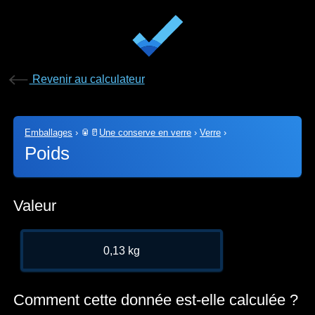
Revenir au calculateur
Emballages
›
🥫🥛
Une conserve en verre
›
Verre
›
Poids
Valeur
0,13 kg
Comment cette donnée est-elle calculée ?