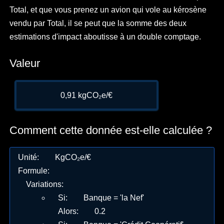
Total, et que vous prenez un avion qui vole au kérosène
vendu par Total, il se peut que la somme des deux
estimations d'impact aboutisse à un double comptage.
Valeur
0,91 kgCO₂e/€
Comment cette donnée est-elle calculée ?
Unité
:
KgCO₂e/€
Formule
:
Variations
:
Si
:
Banque = 'la Nef'
Alors
:
0.2