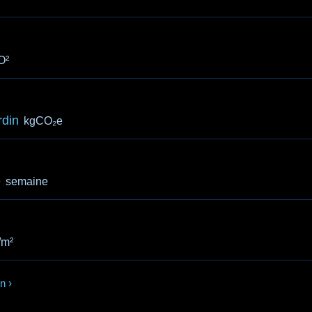
O²
rdin
kgCO₂e
e
semaine
/m²
in
›