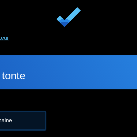
teur
 tonte
maine