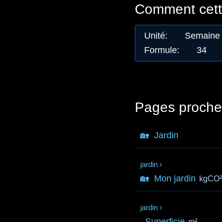
Comment cette
Unité
:
Semaine
Formule
:
34
Pages proche
🏡
Jardin
jardin
›
🏡
Mon jardin
kgCO
jardin
›
Superficie
m²