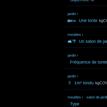
jardin
›
🏡✂️
Une tonte
kgC
meubles
›
🛋️🌴
Un salon de ja
jardin
›
Fréquence de tont
jardin
›
🚿
1m² tondu
kgCO²
meubles
›
salon de jard
Type