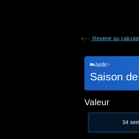
Revenir au calcula
🏡
Jardin
›
Saison de
Valeur
34 se