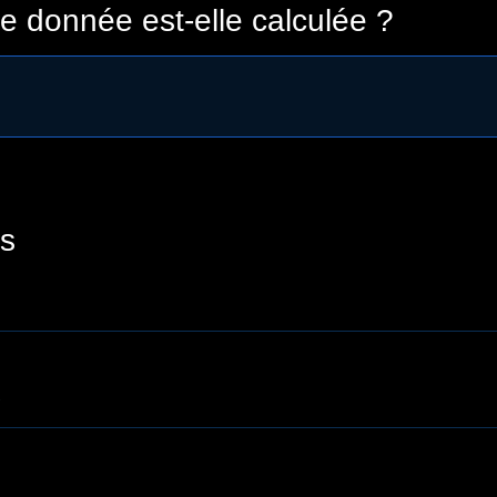
 donnée est-elle calculée ?
s
²