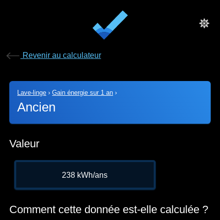
Revenir au calculateur
Lave-linge
›
Gain énergie sur 1 an
›
Ancien
Valeur
238 kWh/ans
Comment cette donnée est-elle calculée ?