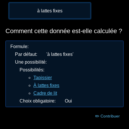
à lattes fixes
Comment cette donnée est-elle calculée ?
Formule
:
Par défaut
:
'à lattes fixes'
Une possibilité
:
Possibilités
:
Tapissier
À lattes fixes
Cadre de lit
Choix obligatoire
:
Oui
✏️ Contribuer