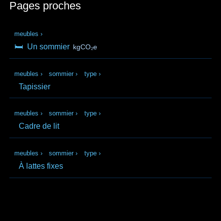
Pages proches
meubles
›
🛏️
Un sommier
kgCO₂e
meubles
›
sommier
›
type
›
Tapissier
meubles
›
sommier
›
type
›
Cadre de lit
meubles
›
sommier
›
type
›
À lattes fixes