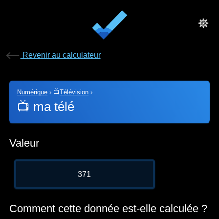
Revenir au calculateur
Numérique
›
📺
Télévision
›
📺
ma télé
Valeur
371
Comment cette donnée est-elle calculée ?