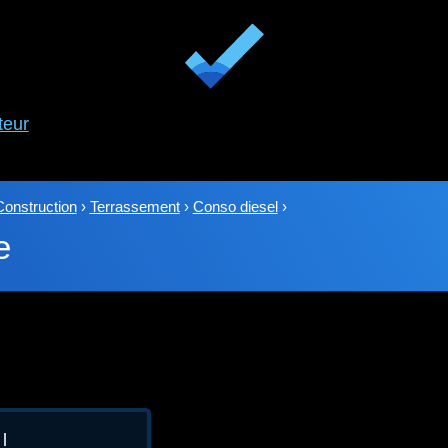
teur
Construction
›
Terrassement
›
Conso diesel
›
e
 l