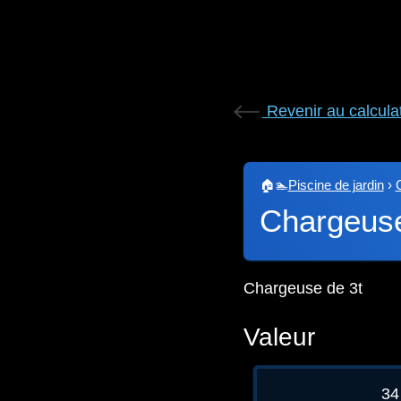
Revenir au calcula
🏠🏊
Piscine de jardin
›
Chargeus
Chargeuse de 3t
Valeur
34