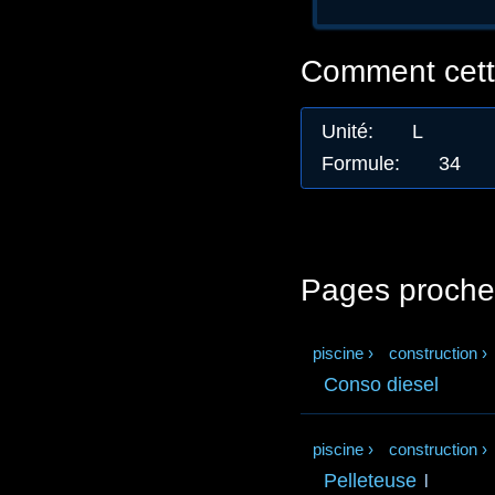
Comment cette
Unité
:
L
Formule
:
34
Pages proche
piscine
›
construction
›
Conso diesel
piscine
›
construction
›
Pelleteuse
l