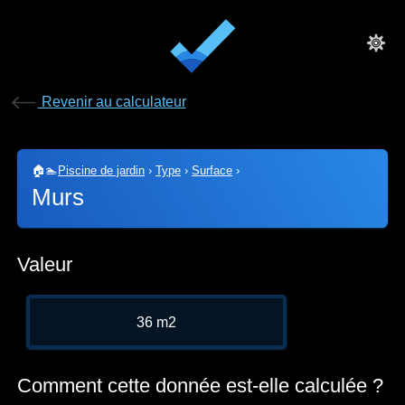
Revenir au calculateur
🏠🏊
Piscine de jardin
›
Type
›
Surface
›
Murs
Valeur
36 m2
Comment cette donnée est-elle calculée ?