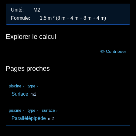
Unité
:
M2
Formule
:
1.5 m * (8 m + 4 m + 8 m + 4 m)
Explorer le calcul
✏️ Contribuer
Pages proches
piscine
›
type
›
Surface
m2
piscine
›
type
›
surface
›
Parallélépipède
m2