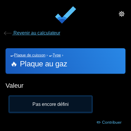
Revenir au calculateur
🍳
Plaque de cuisson
›
🍳
Type
›
🔥
Plaque au gaz
Valeur
Pas encore défini
✏️ Contribuer