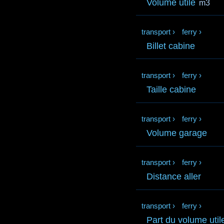
Volume utile
m3
transport
›
ferry
›
Billet cabine
transport
›
ferry
›
Taille cabine
transport
›
ferry
›
Volume garage
transport
›
ferry
›
Distance aller
transport
›
ferry
›
Part du volume util