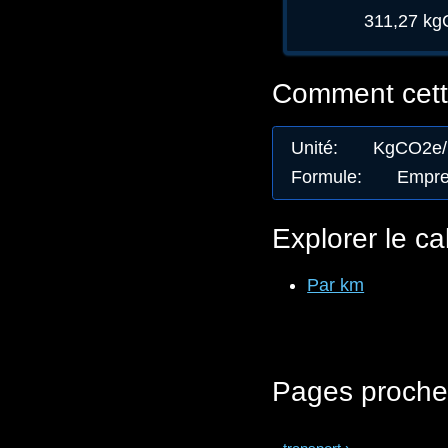
311,27 k
Comment cette
Unité
:
KgCO2e
Formule
:
Emprei
Explorer le ca
Par km
Pages proche