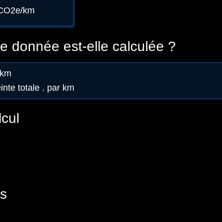
gCO2e/km
 donnée est-elle calculée ?
/km
nte totale . par km
lcul
s