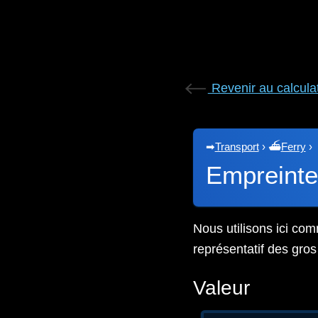
Revenir au calcula
➡
Transport
›
⛴
Ferry
›
Empreinte
Nous utilisons ici com
représentatif des gro
Valeur