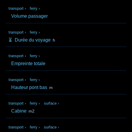
transport
›
ferry
›
Volume passager
transport
›
ferry
›
⏳️
Durée du voyage
h
transport
›
ferry
›
Empreinte totale
transport
›
ferry
›
Hauteur pont bas
m
transport
›
ferry
›
surface
›
Cabine
m2
transport
›
ferry
›
surface
›