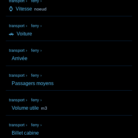
transport
›
ferry
›
⌚
Vitesse
noeud
transport
›
ferry
›
🚗
Voiture
transport
›
ferry
›
Arrivée
transport
›
ferry
›
Passagers moyens
transport
›
ferry
›
Volume utile
m3
transport
›
ferry
›
Billet cabine