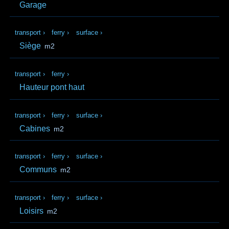
Garage
transport
›
ferry
›
surface
›
Siège
m2
transport
›
ferry
›
Hauteur pont haut
transport
›
ferry
›
surface
›
Cabines
m2
transport
›
ferry
›
surface
›
Communs
m2
transport
›
ferry
›
surface
›
Loisirs
m2