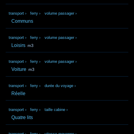
transport
›
ferry
›
volume passager
›
Communs
transport
›
ferry
›
volume passager
›
Loisirs
m3
transport
›
ferry
›
volume passager
›
Voiture
m3
transport
›
ferry
›
durée du voyage
›
Réelle
transport
›
ferry
›
taille cabine
›
Quatre lits
transport
›
ferry
›
vitesse moyenne
›