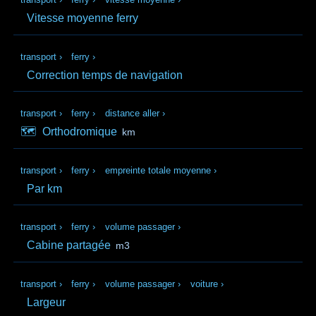
Vitesse moyenne ferry
transport
›
ferry
›
Correction temps de navigation
transport
›
ferry
›
distance aller
›
🗺️
Orthodromique
km
transport
›
ferry
›
empreinte totale moyenne
›
Par km
transport
›
ferry
›
volume passager
›
Cabine partagée
m3
transport
›
ferry
›
volume passager
›
voiture
›
Largeur