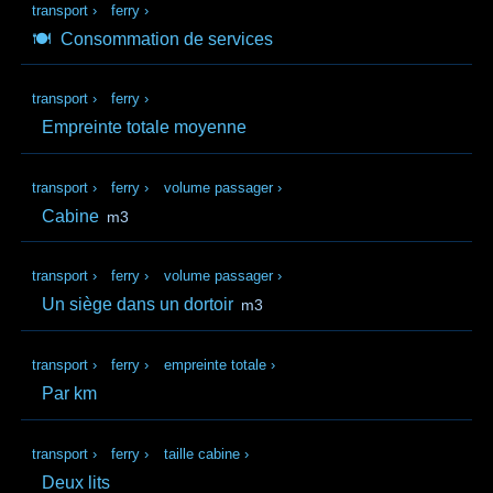
transport
›
ferry
›
🍽️
Consommation de services
transport
›
ferry
›
Empreinte totale moyenne
transport
›
ferry
›
volume passager
›
Cabine
m3
transport
›
ferry
›
volume passager
›
Un siège dans un dortoir
m3
transport
›
ferry
›
empreinte totale
›
Par km
transport
›
ferry
›
taille cabine
›
Deux lits