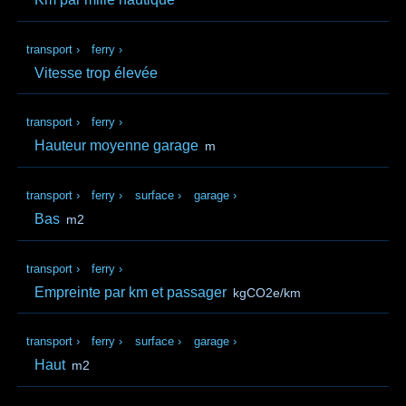
transport
›
ferry
›
Vitesse trop élevée
transport
›
ferry
›
Hauteur moyenne garage
m
transport
›
ferry
›
surface
›
garage
›
Bas
m2
transport
›
ferry
›
Empreinte par km et passager
kgCO2e/km
transport
›
ferry
›
surface
›
garage
›
Haut
m2