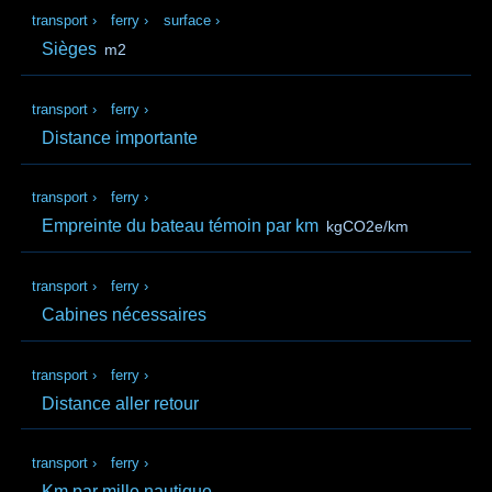
transport
›
ferry
›
surface
›
Sièges
m2
transport
›
ferry
›
Distance importante
transport
›
ferry
›
Empreinte du bateau témoin par km
kgCO2e/km
transport
›
ferry
›
Cabines nécessaires
transport
›
ferry
›
Distance aller retour
transport
›
ferry
›
Km par mille nautique