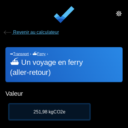
Revenir au calculateur
➡
Transport
›
⛴
Ferry
›
⛴
Un voyage en ferry
(aller‑retour)
Valeur
251,98 kgCO2e