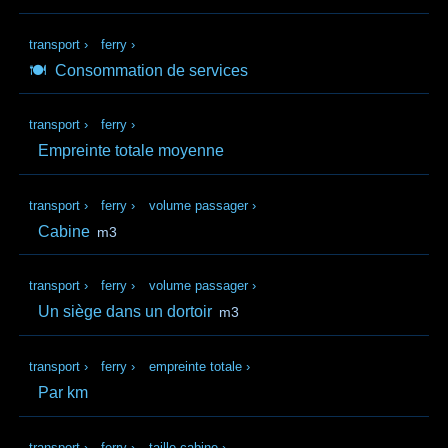
transport
›
ferry
›
🍽️
Consommation de services
transport
›
ferry
›
Empreinte totale moyenne
transport
›
ferry
›
volume passager
›
Cabine
m3
transport
›
ferry
›
volume passager
›
Un siège dans un dortoir
m3
transport
›
ferry
›
empreinte totale
›
Par km
transport
›
ferry
›
taille cabine
›