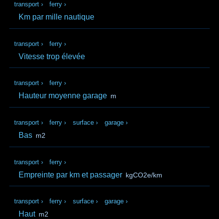
transport
›
ferry
›
Km par mille nautique
transport
›
ferry
›
Vitesse trop élevée
transport
›
ferry
›
Hauteur moyenne garage
m
transport
›
ferry
›
surface
›
garage
›
Bas
m2
transport
›
ferry
›
Empreinte par km et passager
kgCO2e/km
transport
›
ferry
›
surface
›
garage
›
Haut
m2