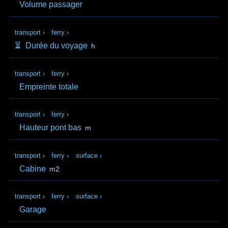
Volume passager
transport
›
ferry
›
⏳️
Durée du voyage
h
transport
›
ferry
›
Empreinte totale
transport
›
ferry
›
Hauteur pont bas
m
transport
›
ferry
›
surface
›
Cabine
m2
transport
›
ferry
›
surface
›
Garage