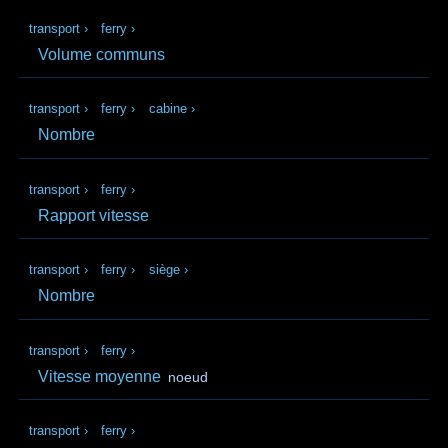
transport
›
ferry
›
Volume communs
transport
›
ferry
›
cabine
›
Nombre
transport
›
ferry
›
Rapport vitesse
transport
›
ferry
›
siège
›
Nombre
transport
›
ferry
›
Vitesse moyenne
noeud
transport
›
ferry
›