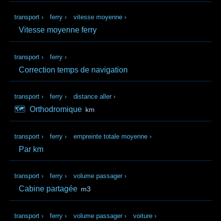
transport
›
ferry
›
vitesse moyenne
›
Vitesse moyenne ferry
transport
›
ferry
›
Correction temps de navigation
transport
›
ferry
›
distance aller
›
🗺️
Orthodromique
km
transport
›
ferry
›
empreinte totale moyenne
›
Par km
transport
›
ferry
›
volume passager
›
Cabine partagée
m3
transport
›
ferry
›
volume passager
›
voiture
›