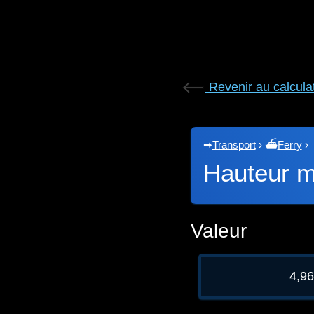
Revenir au calcula
➡
Transport
›
⛴
Ferry
›
Hauteur 
Valeur
4,9