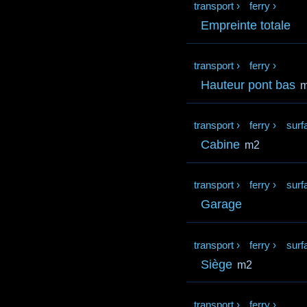
transport
›
ferry
›
Empreinte totale
transport
›
ferry
›
Hauteur pont bas
transport
›
ferry
›
surf
Cabine
m2
transport
›
ferry
›
surf
Garage
transport
›
ferry
›
surf
Siège
m2
transport
›
ferry
›