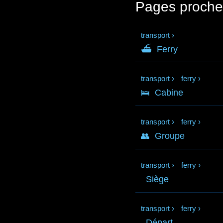
Pages proche
transport
›
⛴
Ferry
transport
›
ferry
›
🛌
Cabine
transport
›
ferry
›
👥
Groupe
transport
›
ferry
›
Siège
transport
›
ferry
›
Départ