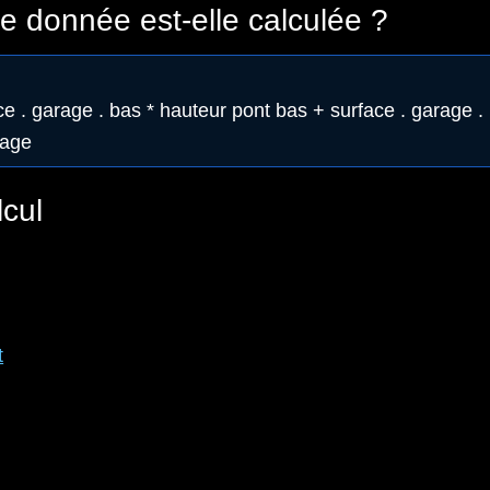
 donnée est-elle calculée ?
ce . garage . bas * hauteur pont bas + surface . garage .
rage
lcul
t