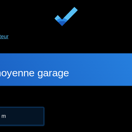
teur
moyenne garage
6 m