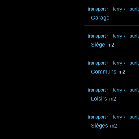
transport
›
ferry
›
surf
Garage
transport
›
ferry
›
surf
Siège
m2
transport
›
ferry
›
surf
Communs
m2
transport
›
ferry
›
surf
Loisirs
m2
transport
›
ferry
›
surf
Sièges
m2