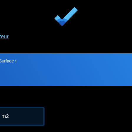
teur
Surface
›
6 m2