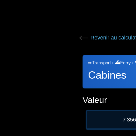
Revenir au calcula
➡
Transport
›
⛴
Ferry
›
Cabines
Valeur
7 35