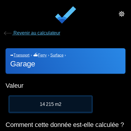
Revenir au calculateur
➡
Transport
›
⛴
Ferry
›
Surface
›
Garage
Valeur
14 215 m2
Comment cette donnée est-elle calculée ?