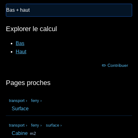
Bas + haut
Explorer le calcul
Bas
Haut
✏️ Contribuer
Pages proches
transport
›
ferry
›
Surface
transport
›
ferry
›
surface
›
Cabine
m2