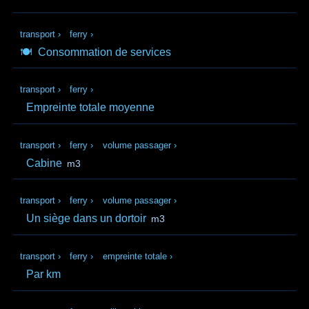
transport
›
ferry
›
🍽️
Consommation de services
transport
›
ferry
›
Empreinte totale moyenne
transport
›
ferry
›
volume passager
›
Cabine
m3
transport
›
ferry
›
volume passager
›
Un siège dans un dortoir
m3
transport
›
ferry
›
empreinte totale
›
Par km