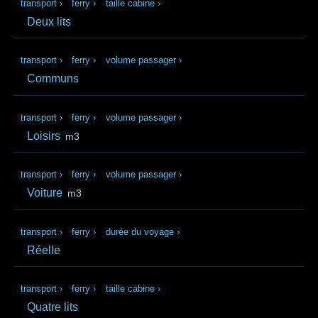
transport
›
ferry
›
taille cabine
›
Deux lits
transport
›
ferry
›
volume passager
›
Communs
transport
›
ferry
›
volume passager
›
Loisirs
m3
transport
›
ferry
›
volume passager
›
Voiture
m3
transport
›
ferry
›
durée du voyage
›
Réelle
transport
›
ferry
›
taille cabine
›
Quatre lits