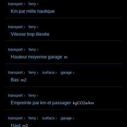
transport
›
ferry
›
Km par mille nautique
transport
›
ferry
›
Vitesse trop élevée
transport
›
ferry
›
Hauteur moyenne garage
m
transport
›
ferry
›
surface
›
garage
›
Bas
m2
transport
›
ferry
›
Empreinte par km et passager
kgCO2e/km
transport
›
ferry
›
surface
›
garage
›
Haut
m2