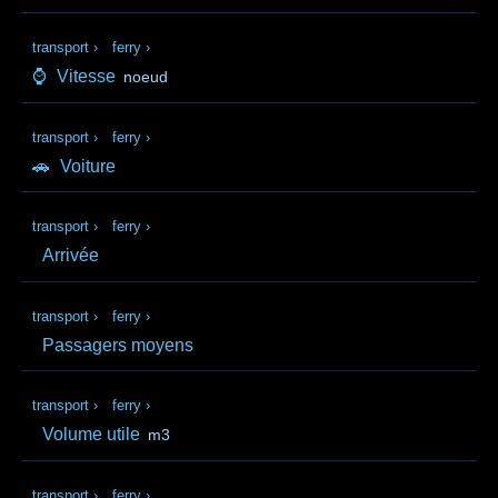
transport
›
ferry
›
⌚
Vitesse
noeud
transport
›
ferry
›
🚗
Voiture
transport
›
ferry
›
Arrivée
transport
›
ferry
›
Passagers moyens
transport
›
ferry
›
Volume utile
m3
transport
›
ferry
›