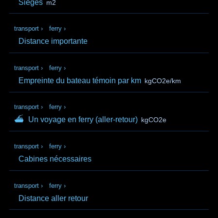
Sièges
m2
transport
›
ferry
›
Distance importante
transport
›
ferry
›
Empreinte du bateau témoin par km
kgCO2e/km
transport
›
ferry
›
⛴
Un voyage en ferry (aller‑retour)
kgCO2e
transport
›
ferry
›
Cabines nécessaires
transport
›
ferry
›
Distance aller retour