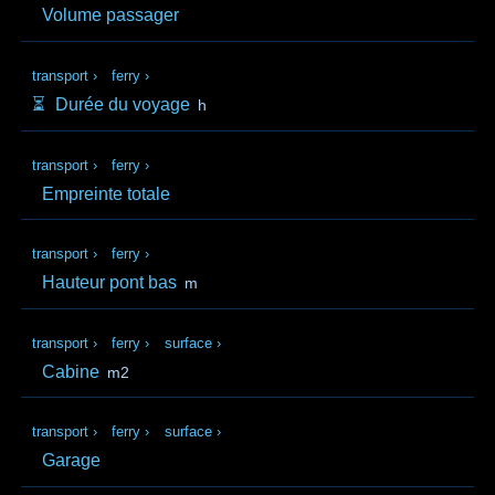
Volume passager
transport
›
ferry
›
⏳️
Durée du voyage
h
transport
›
ferry
›
Empreinte totale
transport
›
ferry
›
Hauteur pont bas
m
transport
›
ferry
›
surface
›
Cabine
m2
transport
›
ferry
›
surface
›
Garage