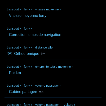
transport
›
ferry
›
vitesse moyenne
›
Vitesse moyenne ferry
transport
›
ferry
›
Correction temps de navigation
transport
›
ferry
›
distance aller
›
🗺️
Orthodromique
km
transport
›
ferry
›
empreinte totale moyenne
›
Par km
transport
›
ferry
›
volume passager
›
Cabine partagée
m3
transport
›
ferry
›
volume passager
›
voiture
›