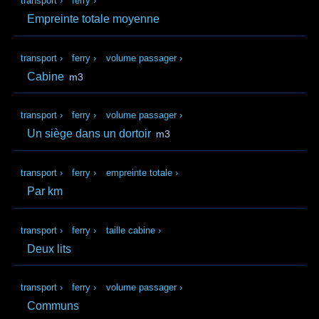
transport
›
ferry
›
Empreinte totale moyenne
transport
›
ferry
›
volume passager
›
Cabine
m3
transport
›
ferry
›
volume passager
›
Un siège dans un dortoir
m3
transport
›
ferry
›
empreinte totale
›
Par km
transport
›
ferry
›
taille cabine
›
Deux lits
transport
›
ferry
›
volume passager
›
Communs