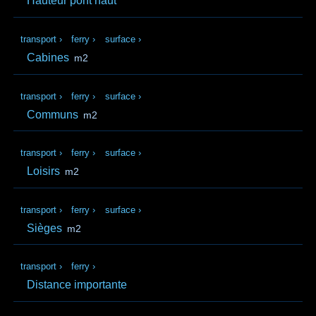
Hauteur pont haut
transport
›
ferry
›
surface
›
Cabines
m2
transport
›
ferry
›
surface
›
Communs
m2
transport
›
ferry
›
surface
›
Loisirs
m2
transport
›
ferry
›
surface
›
Sièges
m2
transport
›
ferry
›
Distance importante