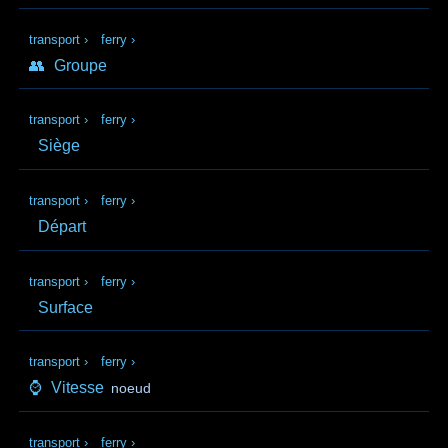
transport
›
ferry
›
👥
Groupe
transport
›
ferry
›
Siège
transport
›
ferry
›
Départ
transport
›
ferry
›
Surface
transport
›
ferry
›
⌚
Vitesse
noeud
transport
›
ferry
›