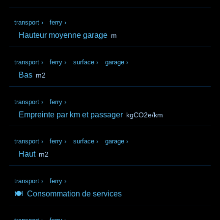
transport
›
ferry
›
Hauteur moyenne garage
m
transport
›
ferry
›
surface
›
garage
›
Bas
m2
transport
›
ferry
›
Empreinte par km et passager
kgCO2e/km
transport
›
ferry
›
surface
›
garage
›
Haut
m2
transport
›
ferry
›
🍽️
Consommation de services