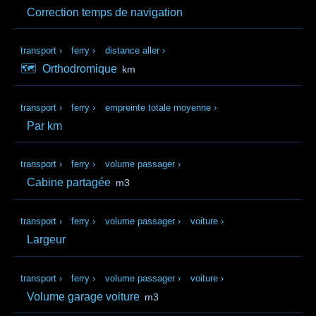
Correction temps de navigation
transport
›
ferry
›
distance aller
›
🗺️
Orthodromique
km
transport
›
ferry
›
empreinte totale moyenne
›
Par km
transport
›
ferry
›
volume passager
›
Cabine partagée
m3
transport
›
ferry
›
volume passager
›
voiture
›
Largeur
transport
›
ferry
›
volume passager
›
voiture
›
Volume garage voiture
m3