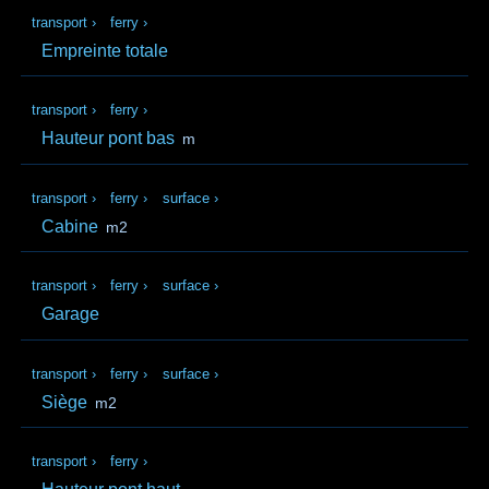
transport
›
ferry
›
Empreinte totale
transport
›
ferry
›
Hauteur pont bas
m
transport
›
ferry
›
surface
›
Cabine
m2
transport
›
ferry
›
surface
›
Garage
transport
›
ferry
›
surface
›
Siège
m2
transport
›
ferry
›