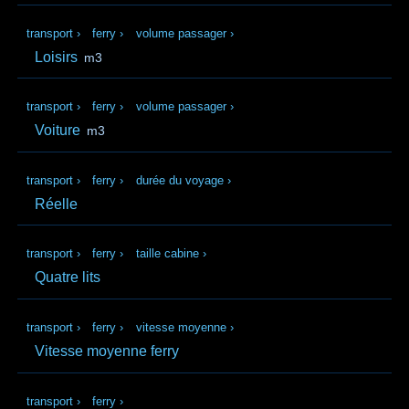
transport
›
ferry
›
volume passager
›
Loisirs
m3
transport
›
ferry
›
volume passager
›
Voiture
m3
transport
›
ferry
›
durée du voyage
›
Réelle
transport
›
ferry
›
taille cabine
›
Quatre lits
transport
›
ferry
›
vitesse moyenne
›
Vitesse moyenne ferry
transport
›
ferry
›