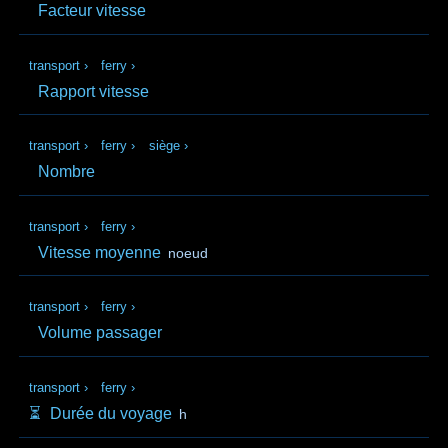
Facteur vitesse
transport
›
ferry
›
Rapport vitesse
transport
›
ferry
›
siège
›
Nombre
transport
›
ferry
›
Vitesse moyenne
noeud
transport
›
ferry
›
Volume passager
transport
›
ferry
›
⏳️
Durée du voyage
h