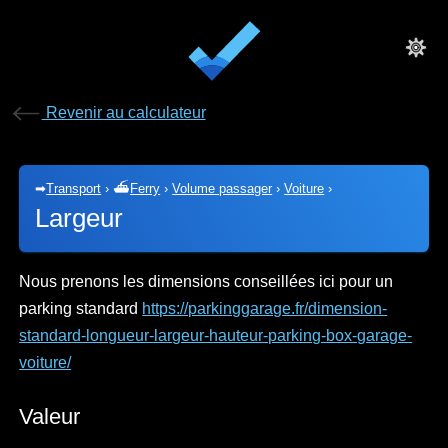
Revenir au calculateur
➡
Transport
›
⛴
Ferry
›
Volume passager
›
Voiture
›
Largeur
Nous prenons les dimensions conseillées ici pour un
parking standard
https://parkinggarage.fr/dimension-
standard-longueur-largeur-hauteur-parking-box-garage-
voiture/
Valeur