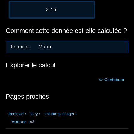
2,7 m
Comment cette donnée est-elle calculée ?
Formule
:
2.7 m
Explorer le calcul
✏️ Contribuer
Pages proches
transport
›
ferry
›
volume passager
›
Voiture
m3