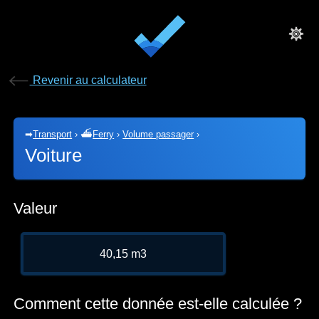
Revenir au calculateur
➡
Transport
›
⛴
Ferry
›
Volume passager
›
Voiture
Valeur
40,15 m3
Comment cette donnée est-elle calculée ?