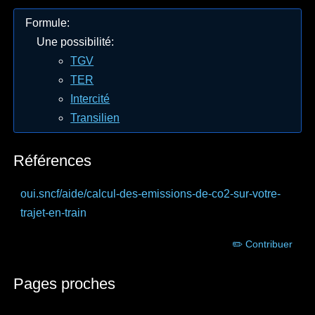
Formule
:
Une possibilité
:
TGV
TER
Intercité
Transilien
Références
oui.sncf
/aide/calcul-des-emissions-de-co2-sur-votre-
trajet-en-train
✏️ Contribuer
Pages proches