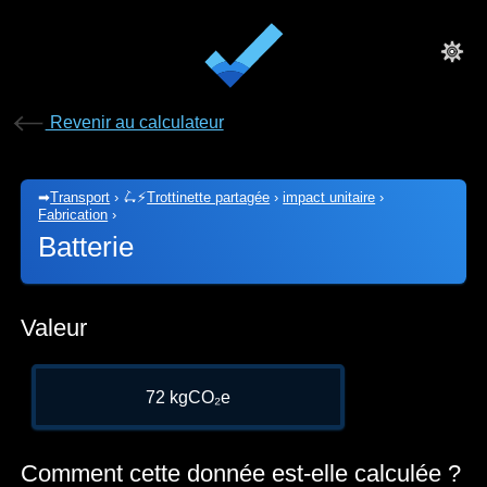
Revenir au calculateur
➡
Transport
›
🛴⚡
Trottinette partagée
›
impact unitaire
›
Fabrication
›
Batterie
Valeur
72 kgCO₂e
Comment cette donnée est-elle calculée ?