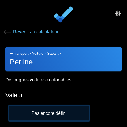
Revenir au calculateur
➡
Transport
›
Voiture
›
Gabarit
›
Berline
De longues voitures confortables.
Valeur
Pas encore défini