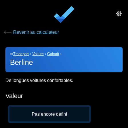
Revenir au calculateur
➡
Transport
›
Voiture
›
Gabarit
›
Berline
De longues voitures confortables.
Valeur
Pas encore défini