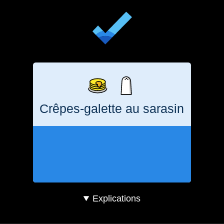
Crêpes-galette au sarasin
2
heures
387
g
CO₂e
Explications