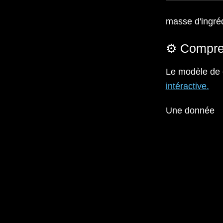
masse d'ingréd
⚙️ Compre
Le modèle de c
intéractive.
Une donnée