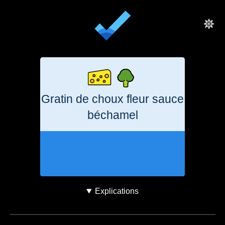
Gratin de choux fleur sauce
béchamel
3 heures
746
g
CO₂e
Explications