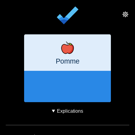
Pomme
10
minutes
39
g
CO₂e
Explications